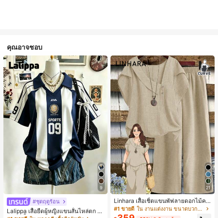
คุณอาจชอบ
9
21
Linhara เสื้อเชิ้ตแขนพัฟลายดอกไม้คอ
#ชุดฤดูร้อน
ปกไม่สมมาตรสำหรับผู้หญิงไซส์ใหญ่ +
#1 ขายดี
ใน งานแต่งงาน ขนาดบวก Co-Ords
Lalippa เสื้อยืดผู้หญิงแขนสั้นไหล่ตก ค
กางเกงลำลองทรงหลวมเอวยางยืด 2 ชิ้
359
อวีปกเสื้อ ลายพิมพ์ดิจิทัลลายทาง สไตล์