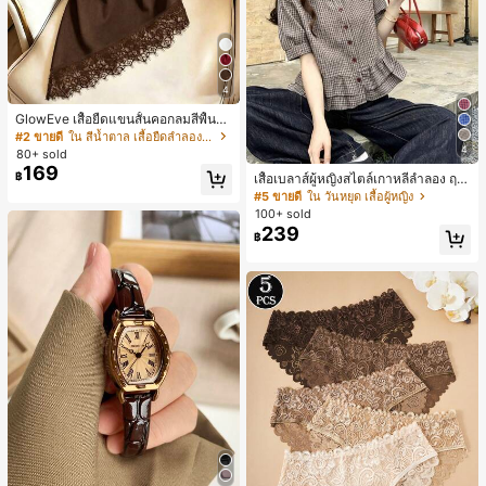
4
GlowEve เสื้อยืดแขนสั้นคอกลมสีพื้นลำ
ลองอเนกประสงค์สำหรับผู้หญิง
#2 ขายดี
ใน สีน้ำตาล เสื้อยืดลำลองพื้นฐาน
4
80+ sold
169
฿
เสื้อเบลาส์ผู้หญิงสไตล์เกาหลีลำลอง ฤดู
ใบไม้ผลิ/ฤดูร้อนใหม่ ชายระบาย ชิคแล
#5 ขายดี
ใน วันหยุด เสื้อผู้หญิง
ะหรูหรา
100+ sold
239
฿