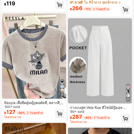
ารฝึกซ้อมกีฬาในฤดูร้อน
าว 2 ชิ้น สำหรับเด็กทารกชาย/หญิง ยูนิ
119
#1 ขายดี
ใน สีน้ำตาล ชุดเด็กชาย
฿
เซ็กซ์ สไตล์วินเทจ ลำลอง ฤดูใบไม้ร่วง/
266
฿
-11%
2 วันสุดท้าย
ฤดูหนาว ชุดเสื้อผ้าเด็กทารกชาย นุ่มนิ่
ม วินเทจ
6
17
Resyla เสื้อยืดผู้หญิงคอตัดสี, หลากสี, ล
ายพิมพ์แมวน่ารัก, เสื้อสำหรับออกไปเที่
100+ sold
กางเกงสูท Vela Rue ดีไซน์มินิมอล น้ำ
ยวฤดูร้อน, ดีไซน์กราฟิก, ความรู้สึกพรีเ
127
หนักเบา โปร่งแสงเล็กน้อย สีน้ำเงินเข้ม
90+ sold
฿
-20%
2 วันสุดท้าย
มียม, ลำลองอเนกประสงค์, สวมใส่ประ
สีพื้น ปิดด้วยซิป ตะขอ และกระดุม ขาก
287
โดยประมาณ
฿
-20%
2 วันสุดท้าย
จำวัน, กลางแจ้ง, ช้อปปิ้ง, การเดินทาง
ว้าง ทรงเพรียว แฟชั่นทุกฤดูกาล สีขาว
โดยประมาณ
เสื้อผ้ากลางแจ้ง