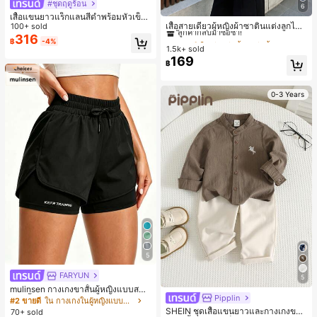
#ชุดฤดูร้อน
6
#2 ขายดี
ใน สีกากี เสื้อสตรี เสื้อเบลาส์ & Tee
เสื้อแขนยาวแร็กแลนสีดำพร้อมหัวเข็ม
ลูกค้ากลับมาซื้อซ้ำ!
เสื้อสายเดี่ยวผู้หญิงผ้าซาตินแต่งลูกไม้
ขัดโลหะ ฤดูใบไม้ผลิ/ฤดูร้อน สไตล์โบฮีเ
100+ sold
- เสื้อสายเดี่ยวฤดูร้อนสีคากีมีรอยผ่าด้า
มียนวินเทจ เหมาะสำหรับงานแต่งงาน
316
#2 ขายดี
#2 ขายดี
ใน สีกากี เสื้อสตรี เสื้อเบลาส์ & Tee
ใน สีกากี เสื้อสตรี เสื้อเบลาส์ & Tee
฿
-4%
นข้างที่น่าดึงดูดแบบสบายๆ
งานปาร์ตี้ การเดินทางไปทำงาน และสุ
1.5k+ sold
ลูกค้ากลับมาซื้อซ้ำ!
ลูกค้ากลับมาซื้อซ้ำ!
นทรียศาสตร์
169
#2 ขายดี
ใน สีกากี เสื้อสตรี เสื้อเบลาส์ & Tee
฿
ลูกค้ากลับมาซื้อซ้ำ!
0-3 Years
5
FARYUN
5
mulinsen กางเกงขาสั้นผู้หญิงแบบสบา
Pipplin
ยๆ สีพื้น หลวม อเนกประสงค์ กางเกงขา
#2 ขายดี
ใน กางเกงในผู้หญิงแบบแอคทีฟ
สั้นกีฬา 2-In-1 สำหรับวิ่ง ฟิตเนส และก
SHEIN ชุดเสื้อแขนยาวและกางเกงขาย
70+ sold