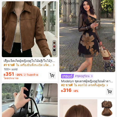
หญิงและเด็กผู้หญิง เหมาะสำหรับฤดูใบ
ไม้ร่วงและฤดูหนาว
17
เสื้อแจ็คเก็ตผู้หญิงฤดูใบไม้ผลิ/ใบไม้ร่วง
สีพื้น หนังเทียม สไตล์ปกคอเสื้อ ซิปขึ้น
#1 ขายดี
ใน เครื่องบินทิ้งระเบิด แจ็คเก็ตผู้หญิง
แขนยาว สไตล์ลำลอง วิทยาลัย สนามบิ
6
100+ sold
น เสื้อนอก สีน้ำตาล สไตล์สบายๆ ฤดูใบ
351
฿
-20%
2 วันสุดท้าย
ไม้ร่วง
#ชุดฤดูร้อน
โดยประมาณ
Modelyn ชุดเดรสผู้หญิงฤดูร้อนผ้าตาข่
ายพิมพ์ลาย คอไม่สมมาตร จับจีบ หรูหร
#2 ขายดี
ใน ดอกไม้ เดรสสั้นผู้หญิง
า เซ็กซี่
316
฿
-4%