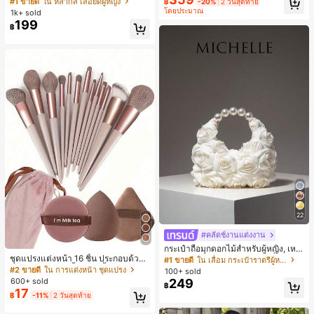
#1 ขายดี
ใน หลากสี เสื้อยืดผู้หญิง
฿
-20%
2 วันสุดท้าย
น สำหรับฤดูใบไม้ผลิ/ฤดูร้อน
สปอร์ตแฟชั่นมินิมอล ของขวัญสำหรับเ
โดยประมาณ
1k+ sold
พื่อน
199
฿
22
#คลัตช์งานแต่งงาน
กระเป๋าถือมุกดอกไม้สำหรับผู้หญิง, เหม
ชุดแปรงแต่งหน้า 16 ชิ้น ประกอบด้วยแ
าะสำหรับชุดราตรี, ชุดบอล, เครื่องประ
#1 ขายดี
ใน เลื่อม กระเป๋าราตรีผู้หญิง
ปรงแต่งหน้า 13 ชิ้น, ฟองน้ำแต่งหน้ารู
ดับงานแต่งงาน, กระเป๋าสตางค์สุภาพส
#2 ขายดี
ใน การแต่งหน้า ชุดแปรง
100+ sold
ปหยดน้ำ 1 ชิ้น, แปรงแป้งรองพื้นกลม 1
ตรีหรูหรา, ของขวัญสำหรับผู้หญิง (ลาย
600+ sold
249
฿
ชิ้น และฟองน้ำแต่งหน้ารูปสามเหลี่ยม
สุ่ม)
17
฿
-11%
2 วันสุดท้าย
1 ชิ้น - ชุดคลาสสิก ทำจากขนสังเคราะ
ห์นุ่มและเป็นมิตรต่อผิว เหมาะสำหรับผู้