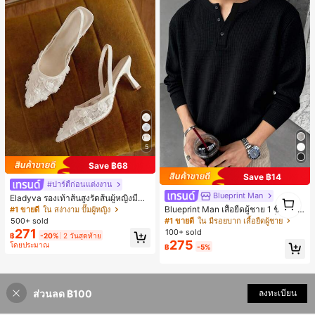
5
Save ฿68
Save ฿14
#ปาร์ตี้ก่อนแต่งงาน
Blueprint Man
1
Eladyva รองเท้าส้นสูงรัดส้นผู้หญิงมีดอ
1
กไม้ประดับตาข่ายเสริมและสามารถสว
Blueprint Man เสื้อยืดผู้ชาย 1 ชิ้น คอเ
#1 ขายดี
ใน สง่างาม ปั๊มผู้หญิง
มได้สองแบบ ส้นสูง 7 ซม. รูปแบบโรมัน
ฮนลีย์ ผ้าถักลายวาฟเฟิล คอวีเล็ก ทรงห
#1 ขายดี
ใน มีรอยบาก เสื้อยืดผู้ชาย
500+ sold
หรูหรา ส้นเข็ม ลุคเทพนิยาย
ลวม บาง ระบายอากาศได้ดี ใส่สบาย มี
271
100+ sold
฿
-20%
2 วันสุดท้าย
กระดุม สไตล์ Old Money ทรงยุโรป ไซ
275
โดยประมาณ
฿
-5%
ส์ใหญ่กว่าปกติ กรุณาเลือกไซส์เล็กลงเพื่
อให้พอดีขึ้น
ส่วนลด ฿100
ลงทะเบียน