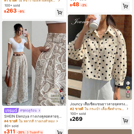
#1 ขายดี
ใน สีขาว รองเท้าแตะผู้หญิง
48
น ส้นเข็ม รองเท้าแตะแบบคีบ รองเท้าแ
100+ sold
฿
-2%
ตะชายหาดแฟชั่นสายไขว้ รองเท้าผู้ห
263
฿
-9%
ญิง สำหรับออฟฟิศ บ้าน กลางแจ้ง ดีไซ
น์หัวเหลี่ยม ชิคและหรูหรา สำหรับเดทไ
นท์
16
5
Jouncy เสื้อเชิ้ตแขนยาวลายจุดทรงหล
วมสำหรับผู้หญิง
#2 ขายดี
ใน กระเป๋า เสื้อเชิ้ตทำงานมีกระเป๋า
#ชุดฤดูร้อน
100+ sold
SHEIN Elenzya กางเกงคูลอตลายจุดเ
269
฿
อวสูงแบบใหม่สำหรับฤดูใบไม้ผลิ/ฤดูร้อ
#4 ขายดี
ใน หลากสี กางเกงลำลอง
น, สไตล์หรูหราเหมาะสำหรับใส่ในชีวิต
80+ sold
ประจำวันและทำงาน, ให้ความรู้สึกวินเ
311
฿
-20%
3 วันสุดท้าย
ทจสำหรับฤดูรับปริญญา, เทศกาลดนตร