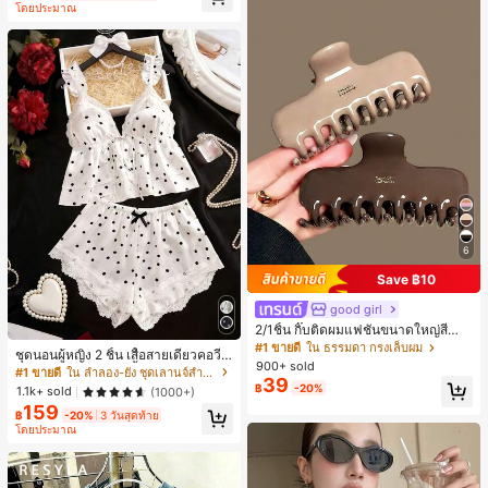
โดยประมาณ
ี, การแข่งม้าดาร์บี้, วันประกาศอิสรภาพ
6
Save ฿10
good girl
2/1ชิ้น กิ๊บติดผมแฟชั่นขนาดใหญ่สีน้ำ
ตาลชานมสำหรับผู้หญิง เหมาะสำหรับก
#1 ขายดี
ใน ธรรมดา กรงเล็บผม
ชุดนอนผู้หญิง 2 ชิ้น เสื้อสายเดี่ยวคอวีลู
ารอาบน้ำ ล้างหน้า และจัดแต่งทรงผม
900+ sold
กไม้ พร้อมกางเกงขาสั้นแต่งลูกไม้ แต่ง
#1 ขายดี
ใน ลำลอง-ยัง ชุดเลานจ์สำหรับผู้หญิง
39
โบว์ที่เอว ชุดลำลองผู้หญิงนุ่มสบายน่ารั
฿
-20%
1.1k+ sold
(1000+)
ก สไตล์เอสเธติก
159
฿
-20%
3 วันสุดท้าย
โดยประมาณ