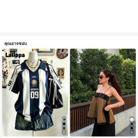
คุณอาจชอบ
9
6
#1 ขายดี
ใน สีกากี เสื้อสตรี เสื้อเบลาส์ & Tee