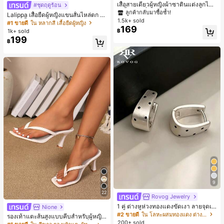
ลูกค้ากลับมาซื้อซ้ำ!
เสื้อสายเดี่ยวผู้หญิงผ้าซาตินแต่งลูกไม้
#ชุดฤดูร้อน
- เสื้อสายเดี่ยวฤดูร้อนสีคากีมีรอยผ่าด้า
#1 ขายดี
#1 ขายดี
ใน สีกากี เสื้อสตรี เสื้อเบลาส์ & Tee
ใน สีกากี เสื้อสตรี เสื้อเบลาส์ & Tee
Lalippa เสื้อยืดผู้หญิงแขนสั้นไหล่ตก ค
นข้างที่น่าดึงดูดแบบสบายๆ
1.5k+ sold
ลูกค้ากลับมาซื้อซ้ำ!
ลูกค้ากลับมาซื้อซ้ำ!
อวีปกเสื้อ ลายพิมพ์ดิจิทัลลายทาง สไตล์
#1 ขายดี
ใน หลากสี เสื้อยืดผู้หญิง
169
สปอร์ตแฟชั่นมินิมอล ของขวัญสำหรับเ
#1 ขายดี
ใน สีกากี เสื้อสตรี เสื้อเบลาส์ & Tee
1k+ sold
฿
พื่อน
199
ลูกค้ากลับมาซื้อซ้ำ!
฿
9
22
Rovog Jewelry
1 คู่ ต่างหูห่วงทองแดงขัดเงา ลายจุดเร
Nione
ขาคณิตสไตล์มินิมอล เหมาะสำหรับสว
#2 ขายดี
ใน โลหะผสมทองแดง ต่างหูผู้หญิง
รองเท้าแตะส้นสูงแบบคีบสำหรับผู้หญิง
มใส่ประจำวันแบบสบายๆ สำหรับผู้หญิง
200+ sold
สไตล์คลาสสิก สีบล็อก สไตล์แฟรี่ฤดูร้อ