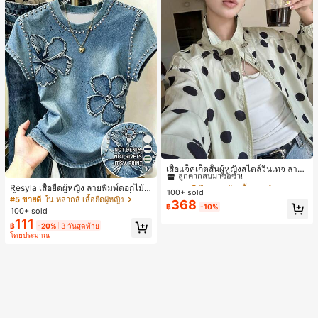
#1 ขายดี
ใน กระเป๋า เสื้อคลุมลำลอง
ลูกค้ากลับมาซื้อซ้ำ!
เสื้อแจ็คเก็ตสั้นผู้หญิงสไตล์วินเทจ ลายจุ
17
ดขนาดใหญ่ คอตั้ง เอวเข้ารูป แขนพอง
#1 ขายดี
#1 ขายดี
ใน กระเป๋า เสื้อคลุมลำลอง
ใน กระเป๋า เสื้อคลุมลำลอง
Resyla เสื้อยืดผู้หญิง ลายพิมพ์ดอกไม้สี
ทรงหลวม แฟชั่นอเนกประสงค์ สำหรับใ
100+ sold
ลูกค้ากลับมาซื้อซ้ำ!
ลูกค้ากลับมาซื้อซ้ำ!
น้ำเงินวินเทจ เสื้อสำหรับออกไปเที่ยวฤ
ส่ประจำวันและไปเที่ยวพักผ่อน
#5 ขายดี
ใน หลากสี เสื้อยืดผู้หญิง
368
#1 ขายดี
ใน กระเป๋า เสื้อคลุมลำลอง
฿
-10%
ดูร้อน ดีไซน์กราฟิก สบายๆ อเนกประสง
100+ sold
ค์ สวมใส่ประจำวัน กลางแจ้ง ช้อปปิ้ง ท่
ลูกค้ากลับมาซื้อซ้ำ!
111
฿
-20%
3 วันสุดท้าย
องเที่ยวกลางแจ้ง
โดยประมาณ