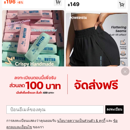
ม
196
฿
-6%
149
฿
ลูกบอลบีบช้าคืนตัวนุ่ม สีชมพู แท่งเนย
บีบคลายเครียด นุ่มยืดหยุ่น ของเล่นบีบ
#3 ขายดี
ใน ของเล่นและเกม
4 ออนซ์ ของเล่นเกลือ เหมาะสำหรับขอ
100+ sold
งขวัญวันหยุด ของขวัญสนุกและน่ารัก
180
7
ของขวัญวันเกิด ของขวัญอีสเตอร์ ของ
฿
-18%
3 วันสุดท้าย
ขวัญฮาโลวีน ของขวัญคริสต์มาส ของข
Powerista
1
วัญปาร์ตี้ สกวิชชี่ ของเล่นสกวิชชี่ ของเ
ล่นคลายเครียดสกวิชชี่ สกวิชชี่เกี๊ยว ขอ
1
Powerista กางเกงขาสั้นกีฬาแบบเรียบ
งเล่นสำหรับผู้ใหญ่ ผู้หญิง สกวิชชี่กรอบ
ง่าย สไตล์วันทุกวัน กางเกงขาสั้นสบาย
ลงทะเบียน
#6 ขายดี
ใน กางเกงในผู้หญิงแบบแอคทีฟ
สกวิชชี่เนยกรอบ บีบ ลูกบอลสลัชชี่
พร้อมเสวตเตอร์
70+ sold
271
การลงทะเบียนแสดงว่าคุณยอมรับ
นโยบายความเป็นส่วนตัว & คุกกี้
และ
ข้อ
฿
-15%
3 วันสุดท้าย
โดยประมาณ
ตกลงและเงื่อนไข
ของเรา