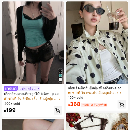
เสื้อแจ็คเก็ตสั้นผู้หญิงสไตล์วินเทจ ลายจุ
#ชุดฤดูร้อน
ดขนาดใหญ่ คอตั้ง เอวเข้ารูป แขนพอง
#1 ขายดี
ใน กระเป๋า เสื้อคลุมลำลอง
เสื้อกล้ามสายเดี่ยวลูกไม้ปะติดปะต่อสไ
ทรงหลวม แฟชั่นอเนกประสงค์ สำหรับใ
100+ sold
ตล์เกาหลี, สุนทรียศาสตร์ Y2K, เสื้อผ้าส
#1 ขายดี
ใน สีเขียว เสื้อกล้ามผู้หญิง & Camis
ส่ประจำวันและไปเที่ยวพักผ่อน
ตรีทแวร์ลำลองฤดูร้อน
368
400+ sold
฿
-10%
3 วันสุดท้าย
199
฿