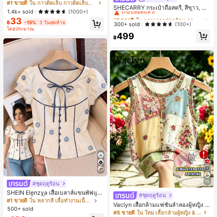
ม แรงยึดสูง เจลสติกเกอร์เล็บนุ่ม แห้งเร็
#1 ขายดี
ใน กาวติดเล็บ กาวติดเล็บและสารยึดติด
เกือบหมดแล้ว!
SHECARRY กระเป๋าถือสตรี, สีขาว, แฟ
ว เหมาะสำหรับผู้เริ่มต้นทำเล็บ ติดทนน
1.4k+ sold
(1000+)
ชั่น, สง่างาม, วันหยุด, งานปาร์ตี้
าน
#1 ขายดี
#1 ขายดี
ใน บรรยากาศฤดูร้อน กระเป๋าหูหิ้วด้านบนผู้หญิง
ใน บรรยากาศฤดูร้อน กระเป๋าหูหิ้วด้านบนผู้หญิง
33
฿
-15%
3 วันสุดท้าย
เกือบหมดแล้ว!
เกือบหมดแล้ว!
300+ sold
(100+)
โดยประมาณ
#1 ขายดี
ใน บรรยากาศฤดูร้อน กระเป๋าหูหิ้วด้านบนผู้หญิง
499
฿
เกือบหมดแล้ว!
15
#ชุดฤดูร้อน
SHEIN Elenzya เสื้อเบลาส์แขนพัฟแต่
#ชุดฤดูร้อน
งระบายสีพื้นสีน้ำเงินสำหรับผู้หญิง, เสื้อ
#1 ขายดี
ใน หลากสี เสื้อทำงานเนื้อผ้านุ่ม
Vaclyn เสื้อกล้ามแฟชั่นลำลองผู้หญิง ล
ครอปเข้ารูปผูกโบว์คอวีตัดกันสำหรับฤ
500+ sold
ายแพตช์เวิร์ก แขนกุด คอกลม ติดกระดุ
#5 ขายดี
ใน ใหม่ เสื้อกล้ามผู้หญิง & Camis
ดูร้อน