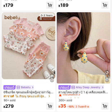
179
189
฿
฿
0-3 Years
Bebeilu
Alley Deep Jewelry
#1 ขายดี
ใน โบโฮ ต่างหูผู้หญิง
เกือบหมดแล้ว!
6ชิ้น/เซ็ต ชุดนอนเด็กผู้หญิงลายการ์ตูน
ต่างหูโลหะรูปตัว C 1 คู่ เคลือบหยดสีเห
หมีและดอกไม้ คอกลม แขนสั้น กางเกง
ลือง ลายจุดสีน้ำเงิน สไตล์ยุโรปและอเม
#1 ขายดี
ใน สีชมพู ชุดนอนเด็กผู้หญิง
#1 ขายดี
#1 ขายดี
ใน โบโฮ ต่างหูผู้หญิง
ใน โบโฮ ต่างหูผู้หญิง
ขาสั้น ขอบระบาย สวมใส่สบาย
ริกัน แฟชั่นส่วนตัว หวานและสง่างาม
90+ sold
300+ sold
เกือบหมดแล้ว!
เกือบหมดแล้ว!
สำหรับผู้หญิงและเด็กหญิง สำหรับการเ
#1 ขายดี
ใน โบโฮ ต่างหูผู้หญิง
35
279
ดินทาง งานแต่งงาน ปาร์ตี้ วันเกิด ของ
฿
-10%
3 วันสุดท้าย
฿
เกือบหมดแล้ว!
ขวัญคริสต์มาส 2026