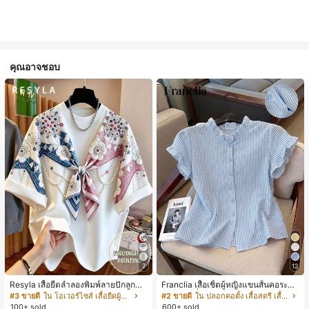
คุณอาจชอบ
7
12
Resyla เสื้อยืดลำลองพิมพ์ลายปักลูกปัด
Franclia เสื้อเชิ้ตผู้หญิงแขนสั้นคอระบา
รูปโบว์ขนาดใหญ่สำหรับผู้หญิง
ยกระดุมเดี่ยวลายทาง
#3 ขายดี
ใน โอเวอร์ไซส์ เสื้อยืดผู้หญิง
#2 ขายดี
ใน ปลอกคอตั้ง เสื้อสตรี เสื้อเบลาส์ & Tee
100+ sold
600+ sold