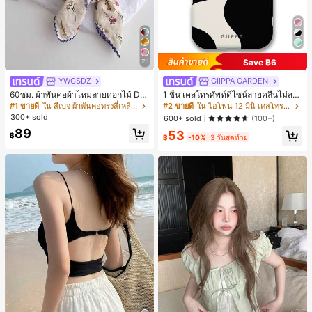
Save ฿6
23
YWGSDZ
GIIPPA GARDEN
60ซม. ผ้าพันคอผ้าไหมลายดอกไม้ Dit
1 ชิ้น เคสโทรศัพท์ดีไซน์ลายคลื่นไม่สม
sy สีเบจ, เครื่องประดับใหม่สำหรับผู้หญิ
มาตรสำหรับ Phone 17 Pro Max, เหม
#1 ขายดี
ใน สีเบจ ผ้าพันคอทรงสี่เหลี่ยมและผ้าพันคอสำหรับผู้
#2 ขายดี
ใน ไอโฟน 12 มินิ เคสโทรศัพท์แฟชั่น
งฤดูใบไม้ผลิ/ฤดูใบไม้ร่วง, ผ้าพันคอผืน
าะสำหรับ Phone 16 Pro Max, 15 Pro
300+ sold
600+ sold
(100+)
บางอเนกประสงค์หรูหรา
Max, 14 Pro Max, เคสโทรศัพท์สไตล์เ
89
53
กาหลีและน่าสนใจ, เข้ากันได้กับ 11/12/
฿
฿
-10%
3 วันสุดท้าย
13/14/15/16 Pro Max Plus, ดีไซน์หรู
หราเหมาะสำหรับทั้งชายและหญิง, ของ
ขวัญในอุดมคติสำหรับคริสต์มาส, วันว
าเลนไทน์, อีสเตอร์, ฤดูแต่งงานและวันเ
กิดสำหรับแฟนสาว