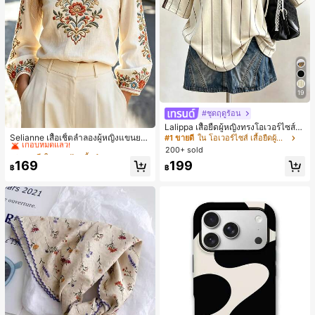
19
#ชุดฤดูร้อน
#2 ขายดี
ใน งานปัก เสื้อทำงาน
Lalippa เสื้อยืดผู้หญิงทรงโอเวอร์ไซส์ค
วามยาวกลาง คอกลม ไหล่ตก ลายพิมพ์
เกือบหมดแล้ว!
Selianne เสื้อเชิ้ตลำลองผู้หญิงแขนยา
#1 ขายดี
ใน โอเวอร์ไซส์ เสื้อยืดผู้หญิง
ตัวอักษรและลายทางแนวตั้ง สไตล์แฟชั่
ว คอวีเว้า ลายดอกไม้
#2 ขายดี
#2 ขายดี
ใน งานปัก เสื้อทำงาน
ใน งานปัก เสื้อทำงาน
200+ sold
นมินิมอล ของขวัญให้เพื่อน
เกือบหมดแล้ว!
เกือบหมดแล้ว!
169
199
฿
฿
#2 ขายดี
ใน งานปัก เสื้อทำงาน
เกือบหมดแล้ว!