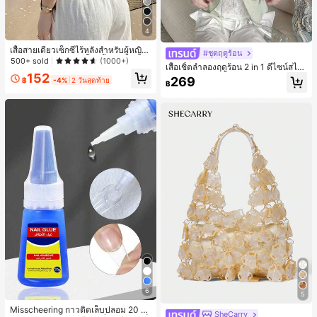
4
เสื้อสายเดี่ยวเซ็กซี่ไร้หลังสำหรับผู้หญิง
#ชุดฤดูร้อน
พร้อมบราแบบมีฟองน้ำ, เสื้อกล้ามแขน
500+ sold
(1000+)
เสื้อเชิ้ตลำลองฤดูร้อน 2 in 1 ดีไซน์สไต
กุด, เสื้อลำลองสีดำสำหรับฤดูร้อน
152
ล์เกาหลี แต่งลูกไม้ต่อผ้า
269
฿
-4%
2 วันสุดท้าย
฿
6
5
Misscheering กาวติดเล็บปลอม 20 กรั
SheCarry
#1 ขายดี
ใน บรรยากาศฤดูร้อน กระเป๋าหูหิ้วด้านบนผู้หญิง