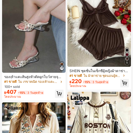
5
SHEIN ชุดชั้นในเซ็กซี่ผู้หญิงผ้าตาข่าย
มีโครงคัพบาง
#1 ขายดี
ใน ผ้าตาข่าย ชุดนอนผู้หญิง
รองเท้าแตะส้นสูงหัวตัดผูกโบว์ลายจุดส
220
ายเดี่ยวส้นไม่สมมาตรสำหรับผู้หญิง, รอ
#1 ขายดี
ใน เรขาคณิต รองเท้าแตะส้นสูงผู้หญิง
฿
-15%
3 วันสุดท้าย
งเท้าแตะส้นสูงหนังเทียมสีขาวหรูหรา
โดยประมาณ
100+ sold
สำหรับฤดูร้อน
407
฿
-15%
3 วันสุดท้าย
โดยประมาณ