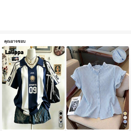
คุณอาจชอบ
9
12