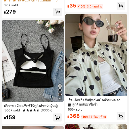
#1 ขายดี
ใน สีชมพู ชุดนอนเด็กผู้หญิง
สำหรับผู้หญิงและเด็กหญิง สำหรับการเ
ขาสั้น ขอบระบาย สวมใส่สบาย
ลูกค้ากลับมาซื้อซ้ำ!
35
90+ sold
ดินทาง งานแต่งงาน ปาร์ตี้ วันเกิด ของ
฿
-10%
3 วันสุดท้าย
เกือบหมดแล้ว!
ขวัญคริสต์มาส 2026
279
฿
#1 ขายดี
ใน กระเป๋า เสื้อคลุมลำลอง
ลูกค้ากลับมาซื้อซ้ำ!
4
#1 ขายดี
#1 ขายดี
ใน กระเป๋า เสื้อคลุมลำลอง
ใน กระเป๋า เสื้อคลุมลำลอง
เสื้อแจ็คเก็ตสั้นผู้หญิงสไตล์วินเทจ ลายจุ
ดขนาดใหญ่ คอตั้ง เอวเข้ารูป แขนพอง
ลูกค้ากลับมาซื้อซ้ำ!
ลูกค้ากลับมาซื้อซ้ำ!
เสื้อสายเดี่ยวเซ็กซี่ไร้หลังสำหรับผู้หญิง
ทรงหลวม แฟชั่นอเนกประสงค์ สำหรับใ
100+ sold
#1 ขายดี
ใน กระเป๋า เสื้อคลุมลำลอง
พร้อมบราแบบมีฟองน้ำ, เสื้อกล้ามแขน
500+ sold
(1000+)
ส่ประจำวันและไปเที่ยวพักผ่อน
กุด, เสื้อลำลองสีดำสำหรับฤดูร้อน
ลูกค้ากลับมาซื้อซ้ำ!
368
159
฿
-10%
3 วันสุดท้าย
฿