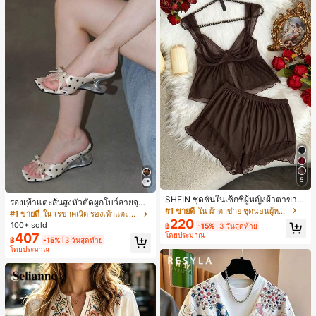
5
SHEIN ชุดชั้นในเซ็กซี่ผู้หญิงผ้าตาข่าย
รองเท้าแตะส้นสูงหัวตัดผูกโบว์ลายจุดส
มีโครงคัพบาง
#1 ขายดี
ใน ผ้าตาข่าย ชุดนอนผู้หญิง
ายเดี่ยวส้นไม่สมมาตรสำหรับผู้หญิง, รอ
#1 ขายดี
ใน เรขาคณิต รองเท้าแตะส้นสูงผู้หญิง
220
งเท้าแตะส้นสูงหนังเทียมสีขาวหรูหรา
100+ sold
฿
-15%
3 วันสุดท้าย
สำหรับฤดูร้อน
407
โดยประมาณ
฿
-15%
3 วันสุดท้าย
โดยประมาณ