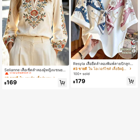
7
Resyla เสื้อยืดลำลองพิมพ์ลายปักลูกปัด
#2 ขายดี
ใน งานปัก เสื้อทำงาน
รูปโบว์ขนาดใหญ่สำหรับผู้หญิง
#3 ขายดี
ใน โอเวอร์ไซส์ เสื้อยืดผู้หญิง
เกือบหมดแล้ว!
Selianne เสื้อเชิ้ตลำลองผู้หญิงแขนยา
100+ sold
ว คอวีเว้า ลายดอกไม้
#2 ขายดี
#2 ขายดี
ใน งานปัก เสื้อทำงาน
ใน งานปัก เสื้อทำงาน
179
เกือบหมดแล้ว!
เกือบหมดแล้ว!
169
฿
฿
#2 ขายดี
ใน งานปัก เสื้อทำงาน
เกือบหมดแล้ว!