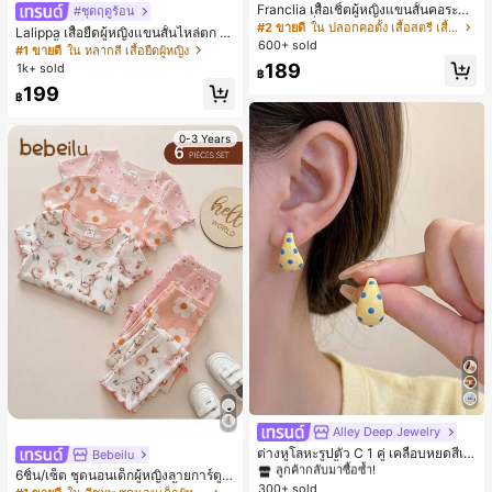
Franclia เสื้อเชิ้ตผู้หญิงแขนสั้นคอระบา
#ชุดฤดูร้อน
ยกระดุมเดี่ยวลายทาง
#2 ขายดี
ใน ปลอกคอตั้ง เสื้อสตรี เสื้อเบลาส์ & Tee
Lalippa เสื้อยืดผู้หญิงแขนสั้นไหล่ตก ค
600+ sold
อวีปกเสื้อ ลายพิมพ์ดิจิทัลลายทาง สไตล์
#1 ขายดี
ใน หลากสี เสื้อยืดผู้หญิง
สปอร์ตแฟชั่นมินิมอล ของขวัญสำหรับเ
189
1k+ sold
฿
พื่อน
199
฿
0-3 Years
#1 ขายดี
ใน โบโฮ ต่างหูผู้หญิง
ลูกค้ากลับมาซื้อซ้ำ!
Alley Deep Jewelry
เกือบหมดแล้ว!
#1 ขายดี
#1 ขายดี
ใน โบโฮ ต่างหูผู้หญิง
ใน โบโฮ ต่างหูผู้หญิง
ต่างหูโลหะรูปตัว C 1 คู่ เคลือบหยดสีเห
Bebeilu
ลือง ลายจุดสีน้ำเงิน สไตล์ยุโรปและอเม
ลูกค้ากลับมาซื้อซ้ำ!
ลูกค้ากลับมาซื้อซ้ำ!
6ชิ้น/เซ็ต ชุดนอนเด็กผู้หญิงลายการ์ตูน
ริกัน แฟชั่นส่วนตัว หวานและสง่างาม
300+ sold
เกือบหมดแล้ว!
เกือบหมดแล้ว!
#1 ขายดี
ใน โบโฮ ต่างหูผู้หญิง
หมีและดอกไม้ คอกลม แขนสั้น กางเกง