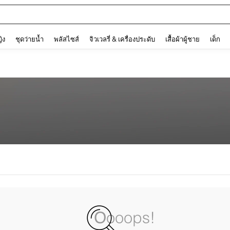
and down arrow keys to navigate search การค้นหาล่าสุด and ค้นหา. Press Enter to
ญิง
ชุดว่ายน้ำ
พลัสไซส์
จิวเวลรี่ & เครื่องประดับ
เสื้อผ้าผู้ชาย
เด็ก