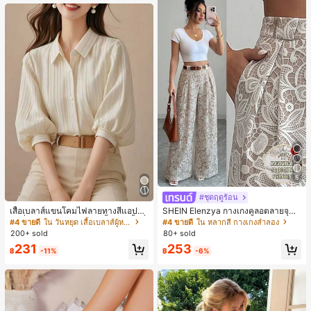
หญิงและเด็กผู้หญิง เหมาะสำหรับฤดูใบ
ไม้ร่วงและฤดูหนาว
5
#ชุดฤดูร้อน
เสื้อเบลาส์แขนโคมไฟลายทางสีแอปริค
SHEIN Elenzya กางเกงคูลอตลายจุดเ
อตที่หรูหราสำหรับผู้หญิง, เสื้อแขนสั้นที่
อวสูงแบบใหม่สำหรับฤดูใบไม้ผลิ/ฤดูร้อ
#4 ขายดี
ใน วันหยุด เสื้อเบลาส์ผู้หญิง
#4 ขายดี
ใน หลากสี กางเกงลำลอง
ใช้ได้หลากหลายสำหรับการเดินทาง, ตั
น, สไตล์หรูหราเหมาะสำหรับใส่ในชีวิต
200+ sold
80+ sold
ดแบบสุ่มสำหรับฤดูร้อน
ประจำวันและทำงาน, ให้ความรู้สึกวินเ
231
253
ทจสำหรับฤดูรับปริญญา, เทศกาลดนตร
฿
-11%
฿
-6%
ี, การแข่งม้าดาร์บี้, วันประกาศอิสรภาพ