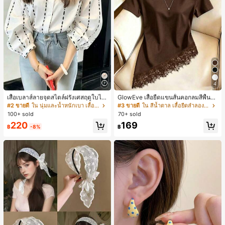
4
เสื้อเบลาส์ลายจุดสไตล์ฝรั่งเศสฤดูใบไม้
GlowEve เสื้อยืดแขนสั้นคอกลมสีพื้นลำ
ร่วง, ทรงเข้ารูป, แขนยาวคอวี, สไตล์ให
ลองอเนกประสงค์สำหรับผู้หญิง
#2 ขายดี
ใน นุ่มและน้ำหนักเบา เสื้อสตรี เสื้อเบลาส์ & Tee
#3 ขายดี
ใน สีน้ำตาล เสื้อยืดลำลองพื้นฐาน
ม่ฤดูใบไม้ผลิ, ป้องกันแสงแดด, ใส่ไป
100+ sold
70+ sold
ทำงานและลำลอง สีขาว
220
169
฿
-8%
฿