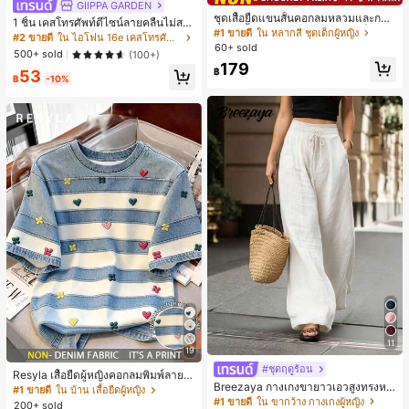
GIIPPA GARDEN
ชุดเสื้อยืดแขนสั้นคอกลมหลวมและกาง
1 ชิ้น เคสโทรศัพท์ดีไซน์ลายคลื่นไม่สม
เกงขาสั้นไบค์เกอร์รัดรูปสำหรับเด็กผู้ห
#1 ขายดี
ใน หลากสี ชุดเด็กผู้หญิง
มาตรสำหรับ Phone 17 Pro Max, เหม
#2 ขายดี
ใน ไอโฟน 16e เคสโทรศัพท์แฟชั่น
ญิง สไตล์มินิมอล เหมาะสำหรับฤดูใบไ
60+ sold
าะสำหรับ Phone 16 Pro Max, 15 Pro
500+ sold
(100+)
ม้ผลิและฤดูร้อน
Max, 14 Pro Max, เคสโทรศัพท์สไตล์เ
179
฿
53
กาหลีและน่าสนใจ, เข้ากันได้กับ 11/12/
฿
-10%
13/14/15/16 Pro Max Plus, ดีไซน์หรู
หราเหมาะสำหรับทั้งชายและหญิง, ของ
ขวัญในอุดมคติสำหรับคริสต์มาส, วันว
าเลนไทน์, อีสเตอร์, ฤดูแต่งงานและวันเ
กิดสำหรับแฟนสาว
11
19
#ชุดฤดูร้อน
Resyla เสื้อยืดผู้หญิงคอกลมพิมพ์ลายด
Breezaya กางเกงขายาวเอวสูงทรงหล
อกไม้ 3D ลายพิมพ์
#1 ขายดี
ใน บ้าน เสื้อยืดผู้หญิง
วมขาบานสำหรับผู้หญิง สีขาวเรียบหรูส
#1 ขายดี
ใน ขากว้าง กางเกงผู้หญิง
200+ sold