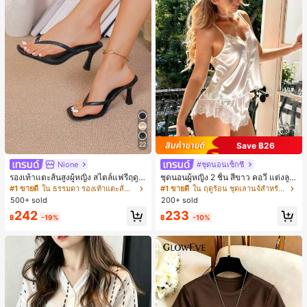
Save ฿26
22
Nione
#ชุดนอนเซ็กซี่
รองเท้าแตะส้นสูงผู้หญิง สไตล์แฟรี่ฤดูร้
ชุดนอนผู้หญิง 2 ชิ้น สีขาว คอวี แต่งลูก
อน ส้นบาง แบบคีบ แต่งสายคาดผม รอ
ไม้แบบแพตช์เวิร์ก ชุดนอนใส่ในบ้าน
#1 ขายดี
ใน ธรรมดา รองเท้าแตะส้นสูงผู้หญิง
#1 ขายดี
ใน ฤดูร้อน ชุดเลานจ์สำหรับผู้หญิง
งเท้าแตะชายหาดสำหรับเที่ยวพักผ่อน
สำหรับเธอ
500+ sold
200+ sold
แฟชั่นสายไขว้ สำหรับเดทไนท์
242
233
฿
-19%
฿
-10%