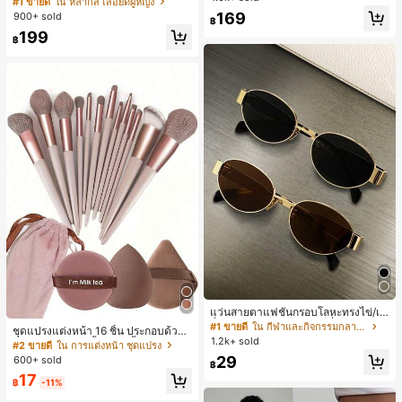
#1 ขายดี
ใน หลากสี เสื้อยืดผู้หญิง
สปอร์ตแฟชั่นมินิมอล ของขวัญสำหรับเ
ลูกค้ากลับมาซื้อซ้ำ!
169
900+ sold
฿
พื่อน
199
฿
แว่นสายตาแฟชั่นกรอบโลหะทรงไข่/เห
ลี่ยมสำหรับผู้หญิง (กรอบครึ่ง), เหมาะ
#1 ขายดี
ใน กีฬาและกิจกรรมกลางแจ้ง
ชุดแปรงแต่งหน้า 16 ชิ้น ประกอบด้วยแ
สำหรับใส่ในชีวิตประจำวันและกิจกรรม
1.2k+ sold
ปรงแต่งหน้า 13 ชิ้น, ฟองน้ำแต่งหน้ารู
#2 ขายดี
ใน การแต่งหน้า ชุดแปรง
กลางแจ้ง
ปหยดน้ำ 1 ชิ้น, แปรงแป้งรองพื้นกลม 1
29
600+ sold
฿
ชิ้น และฟองน้ำแต่งหน้ารูปสามเหลี่ยม
17
1 ชิ้น - ชุดคลาสสิก ทำจากขนสังเคราะ
฿
-11%
ห์นุ่มและเป็นมิตรต่อผิว เหมาะสำหรับผู้