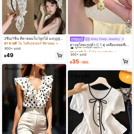
2ชิ้น/1ชิ้น ที่คาดผมโบว์ลูกไม้ มงกุฎสูง
Alley Deep Jewelry
#1 ขายดี
ใน โบโฮ ต่างหูผู้หญิง
แถบกว้าง สีดำ สีขาว สำหรับใส่ประจำ
#1 ขายดี
ใน โพลีเอสเตอร์ ที่คาดผม
ลูกค้ากลับมาซื้อซ้ำ!
ต่างหูโลหะรูปตัว C 1 คู่ เคลือบหยดสีเห
วัน กิ๊บติดผม ยางรัดผม (ลายปักดอกไม้
900+ sold
ลือง ลายจุดสีน้ำเงิน สไตล์ยุโรปและอเม
เกือบหมดแล้ว!
#1 ขายดี
#1 ขายดี
ใน โบโฮ ต่างหูผู้หญิง
ใน โบโฮ ต่างหูผู้หญิง
จัดวางแบบสุ่ม)
ริกัน แฟชั่นส่วนตัว หวานและสง่างาม
49
300+ sold
ลูกค้ากลับมาซื้อซ้ำ!
ลูกค้ากลับมาซื้อซ้ำ!
฿
สำหรับผู้หญิงและเด็กหญิง สำหรับการเ
เกือบหมดแล้ว!
เกือบหมดแล้ว!
#1 ขายดี
ใน โบโฮ ต่างหูผู้หญิง
35
ดินทาง งานแต่งงาน ปาร์ตี้ วันเกิด ของ
฿
-10%
ลูกค้ากลับมาซื้อซ้ำ!
ขวัญคริสต์มาส 2026
เกือบหมดแล้ว!