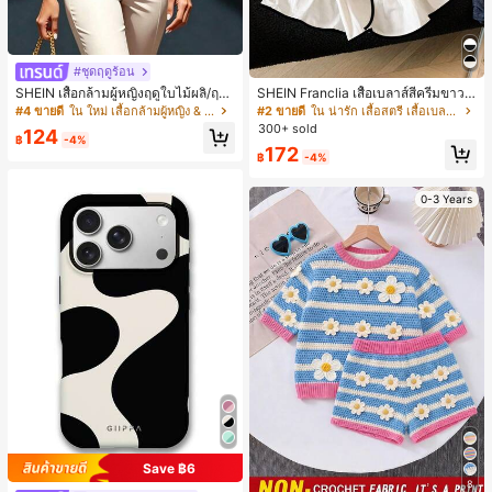
#ชุดฤดูร้อน
SHEIN เสื้อกล้ามผู้หญิงฤดูใบไม้ผลิ/ฤดูร้
SHEIN Franclia เสื้อเบลาส์สีครีมขาวนุ่
อน ใหม่ สไตล์มินิมอลลำลองหรูหรา สีบ
มนวล เอวรูด, แต่งขอบตัดกัน + โบว์ผูก,
#4 ขายดี
ใน ใหม่ เสื้อกล้ามผู้หญิง & Camis
#2 ขายดี
ใน น่ารัก เสื้อสตรี เสื้อเบลาส์ & Tee
ล็อก ลายจุด คอวี แพตช์เวิร์ก ชายระบา
แขนพอง จับคู่กับกระโปรงชายระบาย,
300+ sold
124
ย แขนกุด ทรงเข้ารูป อเนกประสงค์, เสื้อ
ลดอายุและดูดี, นุ่มและเก๋ไก๋สำหรับใส่ทุ
฿
-4%
172
ผู้หญิงฤดูใบไม้ผลิ/ฤดูร้อน, เสื้อหรูหราผู้
กวัน
฿
-4%
หญิง, เสื้อเที่ยวพักผ่อนผู้หญิง
0-3 Years
Save ฿6
8