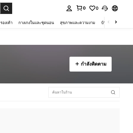
0
0
 select.
รองเท้า
กางเกงในและชุดนอน
สุขภาพและความงาม
บ้านและที่อยู่อาศัย
กำลังติดตาม