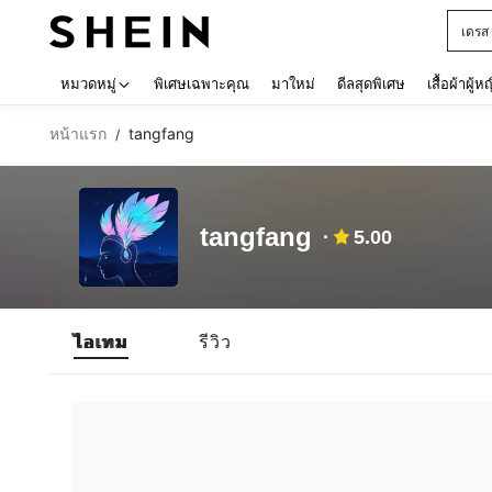
เดรส
Use up 
หมวดหมู่
พิเศษเฉพาะคุณ
มาใหม่
ดีลสุดพิเศษ
เสื้อผ้าผู้ห
หน้าแรก
tangfang
/
tangfang
5.00
ไอเทม
รีวิว