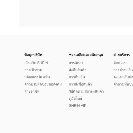
ข้อมูลบริษัท
ช่วยเหลือและสนับสนุน
ฝ่ายบริการ
เกี่ยวกับ SHEIN
การจัดส่ง
ติดต่อเรา
การเข้าร่วม
ส่งคืนสินค้า
การชำระเงิน
บล็อกเกอร์แฟชั่น
การคืนเงิน
คะแนนโบนั
ความรับผิดชอบต่อสังคม
การสั่งซื้อสินค้า
คำถามที่พบบ
สายอาชีพ
วิธีติดตามสถานะสินค้า
คู่มือไซส์
SHEIN VIP