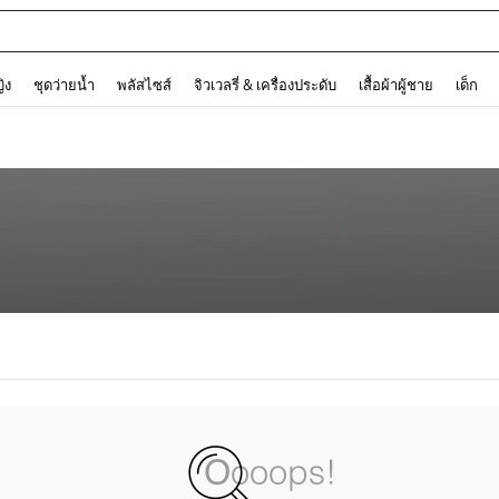
and down arrow keys to navigate search การค้นหาล่าสุด and ค้นหา. Press Enter to
ญิง
ชุดว่ายน้ำ
พลัสไซส์
จิวเวลรี่ & เครื่องประดับ
เสื้อผ้าผู้ชาย
เด็ก