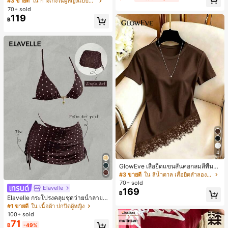
#3 ขายดี
ใน กางเกงในผู้หญิงแบบแอคทีฟ
สั้นกีฬา 2-In-1 สำหรับวิ่ง ฟิตเนส และก
ห์นุ่มและเป็นมิตรต่อผิว เหมาะสำหรับผู้
70+ sold
ารฝึกซ้อมกีฬาในฤดูร้อน
หญิงและเด็กผู้หญิง เหมาะสำหรับฤดูใบ
119
฿
ไม้ร่วงและฤดูหนาว
4
GlowEve เสื้อยืดแขนสั้นคอกลมสีพื้นลำ
ลองอเนกประสงค์สำหรับผู้หญิง
#3 ขายดี
ใน สีน้ำตาล เสื้อยืดลำลองพื้นฐาน
70+ sold
Elavelle
169
฿
Elavelle กระโปรงคลุมชุดว่ายน้ำลายจุ
ดสำหรับผู้หญิง, กระโปรงคลุมชุดว่าย
#1 ขายดี
ใน เนื้อผ้า ปกปิดผู้หญิง
น้ำสีน้ำตาลสำหรับเทศกาลฤดูใบไม้ผลิ/
100+ sold
ฤดูร้อน
71
฿
-49%