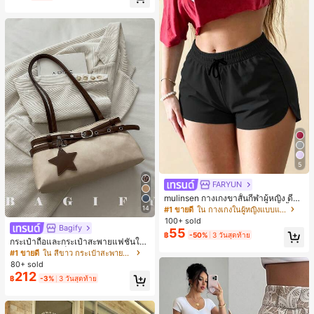
5
FARYUN
mulinsen กางเกงขาสั้นกีฬาผู้หญิง ดีไซ
น์ปลายเปิด เอวยืดหยุ่น กางเกงขาสั้น
14
#1 ขายดี
ใน กางเกงในผู้หญิงแบบแอคทีฟ
ลำลองกีฬาฤดูร้อน ความยาว 3/4
100+ sold
Bagify
55
฿
-50%
3 วันสุดท้าย
กระเป๋าถือและกระเป๋าสะพายแฟชั่นให
ม่ ตกแต่งด้วยเข็มขัด เหมาะสำหรับงาน
#1 ขายดี
ใน สีขาว กระเป๋าสะพายผู้หญิง
ปาร์ตี้ การรวมตัว การออกไปข้างนอก ก
80+ sold
ารท่องเที่ยว การช้อปปิ้ง และการใช้งาน
212
฿
-3%
3 วันสุดท้าย
ประจำวัน สามารถเก็บเหรียญ โทรศัพท์
เหมาะสำหรับกระเป๋าทำงานของพนักง
านออฟฟิศ นักศึกษามหาวิทยาลัย และ
พนักงานออฟฟิศ กระเป๋าผู้หญิงที่หรูหรา