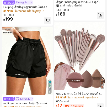
ลูกค้ากลับมาซื้อซ้ำ!
เสื้อสายเดี่ยวผู้หญิงผ้าซาตินแต่งลูกไม้
#ชุดฤดูร้อน
- เสื้อสายเดี่ยวฤดูร้อนสีคากีมีรอยผ่าด้า
#1 ขายดี
#1 ขายดี
ใน สีกากี เสื้อสตรี เสื้อเบลาส์ & Tee
ใน สีกากี เสื้อสตรี เสื้อเบลาส์ & Tee
Lalippa เสื้อยืดผู้หญิงแขนสั้นไหล่ตก ค
นข้างที่น่าดึงดูดแบบสบายๆ
1.5k+ sold
ลูกค้ากลับมาซื้อซ้ำ!
ลูกค้ากลับมาซื้อซ้ำ!
อวีปกเสื้อ ลายพิมพ์ดิจิทัลลายทาง สไตล์
#1 ขายดี
ใน หลากสี เสื้อยืดผู้หญิง
169
สปอร์ตแฟชั่นมินิมอล ของขวัญสำหรับเ
#1 ขายดี
ใน สีกากี เสื้อสตรี เสื้อเบลาส์ & Tee
1k+ sold
฿
พื่อน
199
ลูกค้ากลับมาซื้อซ้ำ!
฿
5
ชุดแปรงแต่งหน้า 16 ชิ้น ประกอบด้วยแ
ปรงแต่งหน้า 13 ชิ้น, ฟองน้ำแต่งหน้ารู
#2 ขายดี
ใน การแต่งหน้า ชุดแปรง
FARYUN
ปหยดน้ำ 1 ชิ้น, แปรงแป้งรองพื้นกลม 1
600+ sold
mulinsen กางเกงขาสั้นผู้หญิงแบบสบา
ชิ้น และฟองน้ำแต่งหน้ารูปสามเหลี่ยม
17
฿
-11%
3 วันสุดท้าย
ยๆ สีพื้น หลวม อเนกประสงค์ กางเกงขา
1 ชิ้น - ชุดคลาสสิก ทำจากขนสังเคราะ