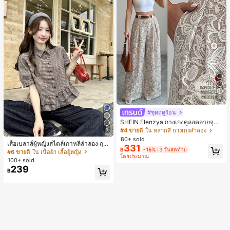
5
#ชุดฤดูร้อน
SHEIN Elenzya กางเกงคูลอตลายจุดเ
อวสูงแบบใหม่สำหรับฤดูใบไม้ผลิ/ฤดูร้อ
4
#4 ขายดี
ใน หลากสี กางเกงลำลอง
น, สไตล์หรูหราเหมาะสำหรับใส่ในชีวิต
80+ sold
เสื้อเบลาส์ผู้หญิงสไตล์เกาหลีลำลอง ฤดู
ประจำวันและทำงาน, ให้ความรู้สึกวินเ
331
฿
-15%
3 วันสุดท้าย
ใบไม้ผลิ/ฤดูร้อนใหม่ ชายระบาย ชิคแล
ทจสำหรับฤดูรับปริญญา, เทศกาลดนตร
#6 ขายดี
ใน เนื้อผ้า เสื้อผู้หญิง
โดยประมาณ
ะหรูหรา
ี, การแข่งม้าดาร์บี้, วันประกาศอิสรภาพ
100+ sold
239
฿