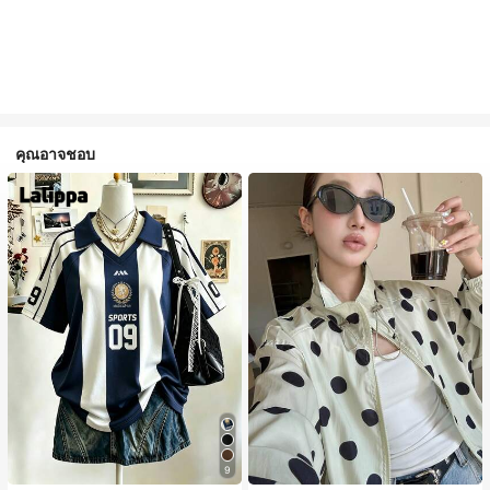
คุณอาจชอบ
9
#1 ขายดี
ใน กระเป๋า เสื้อคลุมลำลอง