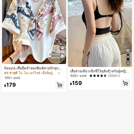
7
4
Resyla เสื้อยืดลำลองพิมพ์ลายปักลูกปัด
เสื้อสายเดี่ยวเซ็กซี่ไร้หลังสำหรับผู้หญิง
รูปโบว์ขนาดใหญ่สำหรับผู้หญิง
#3 ขายดี
ใน โอเวอร์ไซส์ เสื้อยืดผู้หญิง
พร้อมบราแบบมีฟองน้ำ, เสื้อกล้ามแขน
500+ sold
(1000+)
100+ sold
กุด, เสื้อลำลองสีดำสำหรับฤดูร้อน
159
179
฿
฿