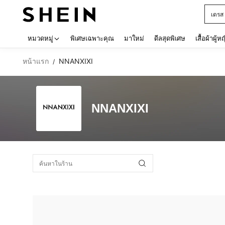
เดรส
Use up 
หมวดหมู่
พิเศษเฉพาะคุณ
มาใหม่
ดีลสุดพิเศษ
เสื้อผ้าผู้ห
หน้าแรก
NNANXIXI
/
NNANXIXI