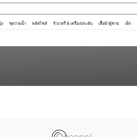
and down arrow keys to navigate search การค้นหาล่าสุด and ค้นหา. Press Enter to
ญิง
ชุดว่ายน้ำ
พลัสไซส์
จิวเวลรี่ & เครื่องประดับ
เสื้อผ้าผู้ชาย
เด็ก