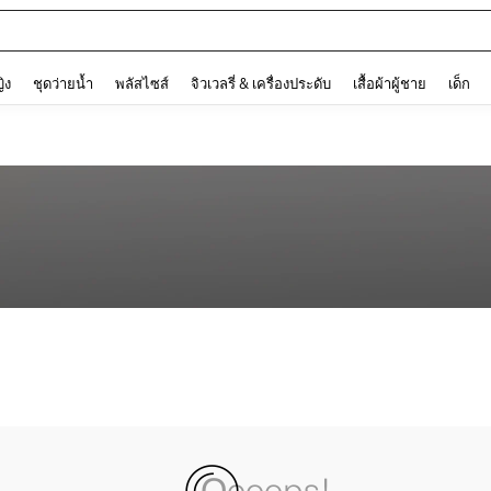
and down arrow keys to navigate search การค้นหาล่าสุด and ค้นหา. Press Enter to
ญิง
ชุดว่ายน้ำ
พลัสไซส์
จิวเวลรี่ & เครื่องประดับ
เสื้อผ้าผู้ชาย
เด็ก