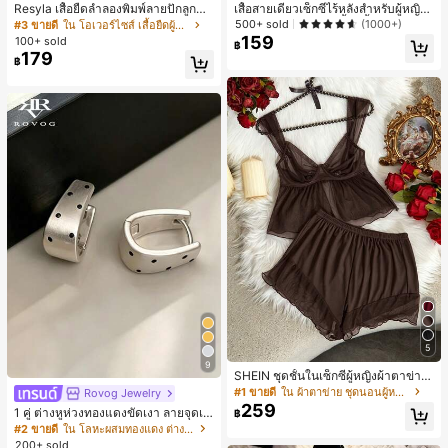
Resyla เสื้อยืดลำลองพิมพ์ลายปักลูกปัด
เสื้อสายเดี่ยวเซ็กซี่ไร้หลังสำหรับผู้หญิง
รูปโบว์ขนาดใหญ่สำหรับผู้หญิง
พร้อมบราแบบมีฟองน้ำ, เสื้อกล้ามแขน
500+ sold
(1000+)
#3 ขายดี
ใน โอเวอร์ไซส์ เสื้อยืดผู้หญิง
กุด, เสื้อลำลองสีดำสำหรับฤดูร้อน
159
100+ sold
฿
179
฿
5
9
SHEIN ชุดชั้นในเซ็กซี่ผู้หญิงผ้าตาข่าย
มีโครงคัพบาง
#1 ขายดี
ใน ผ้าตาข่าย ชุดนอนผู้หญิง
Rovog Jewelry
259
1 คู่ ต่างหูห่วงทองแดงขัดเงา ลายจุดเร
฿
ขาคณิตสไตล์มินิมอล เหมาะสำหรับสว
#2 ขายดี
ใน โลหะผสมทองแดง ต่างหูผู้หญิง
มใส่ประจำวันแบบสบายๆ สำหรับผู้หญิง
200+ sold