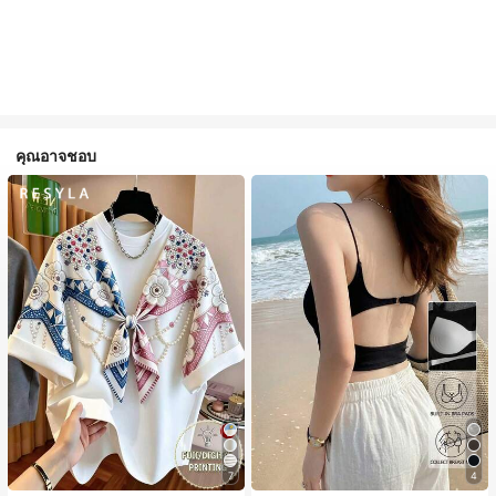
คุณอาจชอบ
7
4