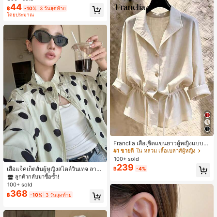
44
฿
-10%
3 วันสุดท้าย
โดยประมาณ
Franclia เสื้อเชิ้ตแขนยาวผู้หญิงแบบห
ลวมทรงสลัชชี่ลำลอง มีเชือกรูด ช่วยพร
#1 ขายดี
ใน หลวม เสื้อเบลาส์ผู้หญิง
างหุ่น
100+ sold
#1 ขายดี
ใน กระเป๋า เสื้อคลุมลำลอง
239
ลูกค้ากลับมาซื้อซ้ำ!
เสื้อแจ็คเก็ตสั้นผู้หญิงสไตล์วินเทจ ลายจุ
฿
-4%
ดขนาดใหญ่ คอตั้ง เอวเข้ารูป แขนพอง
#1 ขายดี
#1 ขายดี
ใน กระเป๋า เสื้อคลุมลำลอง
ใน กระเป๋า เสื้อคลุมลำลอง
ทรงหลวม แฟชั่นอเนกประสงค์ สำหรับใ
100+ sold
ลูกค้ากลับมาซื้อซ้ำ!
ลูกค้ากลับมาซื้อซ้ำ!
ส่ประจำวันและไปเที่ยวพักผ่อน
368
#1 ขายดี
ใน กระเป๋า เสื้อคลุมลำลอง
฿
-10%
3 วันสุดท้าย
ลูกค้ากลับมาซื้อซ้ำ!