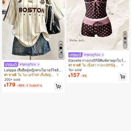
26
#ชุดฤดูร้อน
19
Elavelle กางเกงบิกินี่พิมพ์ลายผูกโบว์เอ
วสูงสำหรับผู้หญิง, ฤดูใบไม้ผลิ/ฤดูร้อน
#ชุดฤดูร้อน
#1 ขายดี
ใน เนื้อผ้า กางเกงบิกินี่ผู้หญิง
Lalippa เสื้อยืดผู้หญิงทรงโอเวอร์ไซส์ค
1k+ sold
วามยาวกลาง คอกลม ไหล่ตก ลายพิมพ์
157
#1 ขายดี
ใน โอเวอร์ไซส์ เสื้อยืดผู้หญิง
฿
-1%
ตัวอักษรและลายทางแนวตั้ง สไตล์แฟชั่
200+ sold
นมินิมอล ของขวัญให้เพื่อน
179
฿
-10%
3 วันสุดท้าย