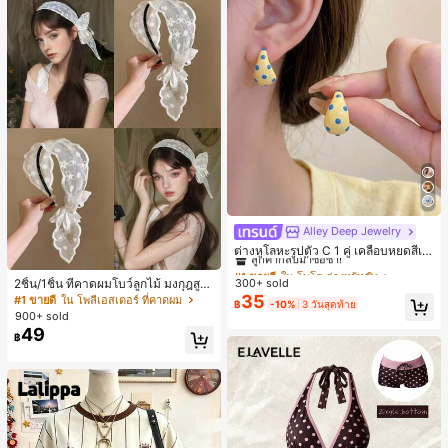
Alley Deep Jewelry
#1 ขายดี
ใน โบโฮ ต่างหูผู้หญิง
ลูกค้ากลับมาซื้อซ้ำ!
ต่างหูโลหะรูปตัว C 1 คู่ เคลือบหยดสีเห
ลือง ลายจุดสีน้ำเงิน สไตล์ยุโรปและอเม
เกือบหมดแล้ว!
#1 ขายดี
#1 ขายดี
ใน โบโฮ ต่างหูผู้หญิง
ใน โบโฮ ต่างหูผู้หญิง
ริกัน แฟชั่นส่วนตัว หวานและสง่างาม
2ชิ้น/1ชิ้น ที่คาดผมโบว์ลูกไม้ มงกุฎสูง
300+ sold
ลูกค้ากลับมาซื้อซ้ำ!
ลูกค้ากลับมาซื้อซ้ำ!
สำหรับผู้หญิงและเด็กหญิง สำหรับการเ
แถบกว้าง สีดำ สีขาว สำหรับใส่ประจำ
35
#1 ขายดี
ใน โพลีเอสเตอร์ ที่คาดผม
เกือบหมดแล้ว!
เกือบหมดแล้ว!
#1 ขายดี
ใน โบโฮ ต่างหูผู้หญิง
฿
-10%
3 วันสุดท้าย
ดินทาง งานแต่งงาน ปาร์ตี้ วันเกิด ของ
วัน กิ๊บติดผม ยางรัดผม (ลายปักดอกไม้
900+ sold
ลูกค้ากลับมาซื้อซ้ำ!
ขวัญคริสต์มาส 2026
จัดวางแบบสุ่ม)
49
เกือบหมดแล้ว!
฿