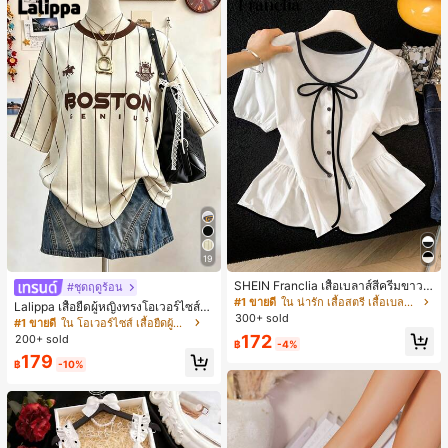
ไม้ร่วงและฤดูหนาว
19
SHEIN Franclia เสื้อเบลาส์สีครีมขาวนุ่
#ชุดฤดูร้อน
มนวล เอวรูด, แต่งขอบตัดกัน + โบว์ผูก,
#1 ขายดี
ใน น่ารัก เสื้อสตรี เสื้อเบลาส์ & Tee
Lalippa เสื้อยืดผู้หญิงทรงโอเวอร์ไซส์ค
แขนพอง จับคู่กับกระโปรงชายระบาย,
300+ sold
วามยาวกลาง คอกลม ไหล่ตก ลายพิมพ์
#1 ขายดี
ใน โอเวอร์ไซส์ เสื้อยืดผู้หญิง
ลดอายุและดูดี, นุ่มและเก๋ไก๋สำหรับใส่ทุ
ตัวอักษรและลายทางแนวตั้ง สไตล์แฟชั่
172
200+ sold
กวัน
฿
-4%
นมินิมอล ของขวัญให้เพื่อน
179
฿
-10%