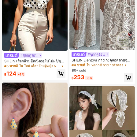
5
#ชุดฤดูร้อน
#ชุดฤดูร้อน
SHEIN Elenzya กางเกงคูลอตลายจุดเ
SHEIN เสื้อกล้ามผู้หญิงฤดูใบไม้ผลิ/ฤดูร้
อวสูงแบบใหม่สำหรับฤดูใบไม้ผลิ/ฤดูร้อ
#4 ขายดี
ใน หลากสี กางเกงลำลอง
อน ใหม่ สไตล์มินิมอลลำลองหรูหรา สีบ
#5 ขายดี
ใน ใหม่ เสื้อกล้ามผู้หญิง & Camis
น, สไตล์หรูหราเหมาะสำหรับใส่ในชีวิต
ล็อก ลายจุด คอวี แพตช์เวิร์ก ชายระบา
80+ sold
124
ประจำวันและทำงาน, ให้ความรู้สึกวินเ
ย แขนกุด ทรงเข้ารูป อเนกประสงค์, เสื้อ
฿
-4%
253
ทจสำหรับฤดูรับปริญญา, เทศกาลดนตร
ผู้หญิงฤดูใบไม้ผลิ/ฤดูร้อน, เสื้อหรูหราผู้
฿
-6%
ี, การแข่งม้าดาร์บี้, วันประกาศอิสรภาพ
หญิง, เสื้อเที่ยวพักผ่อนผู้หญิง