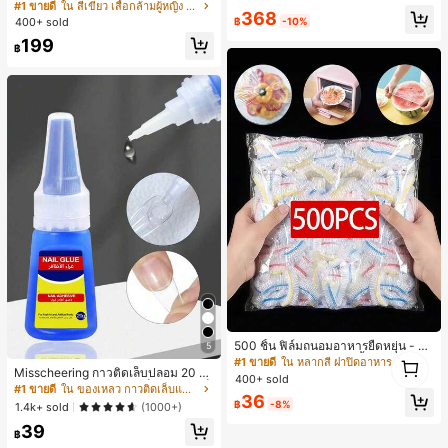
ตล์เกาหลี, สุนทรียศาสตร์ Y2K, เสื้อผ้าส
ส่ประจำวันและไปเที่ยวพักผ่อน
#1 ขายดี
ใน สีเขียว เสื้อกล้ามผู้หญิง & Camis
#1 ขายดี
ใน กระเป๋า เสื้อคลุมลำลอง
368
ตรีทแวร์ลำลองฤดูร้อน
฿
-10%
400+ sold
ลูกค้ากลับมาซื้อซ้ำ!
199
฿
500 ชิ้น ฟิล์มถนอมอาหารยืดหยุ่น - ฝา
5
1
ครอบจานใสยืดหยุ่น, ใช้ซ้ำได้, หลากห
#1 ขายดี
ใน หลากสี ฝาปิดอาหาร
Misscheering กาวติดเล็บปลอม 20 กรั
1
ลายฟังก์ชัน, ไม่มีกลิ่น, ป้องกันฝุ่น เหมา
400+ sold
ม แรงยึดสูง เจลสติกเกอร์เล็บนุ่ม แห้งเร็
ะสำหรับบ้าน, ร้านอาหาร, ปิกนิก - เหม
#1 ขายดี
ใน ของเหลว กาวติดเล็บและสารยึดติด
36
ว เหมาะสำหรับผู้เริ่มต้นทำเล็บ ติดทนน
าะกับขนาดจานทุกขนาด, สิ่งจำเป็นสำ
฿
-8%
1.4k+ sold
(1000+)
าน
หรับปิกนิก | ฟิล์มบรรจุภัณฑ์ตกแต่ง | ฟิ
39
ล์มพลาสติกใช้ซ้ำได้, ฟิล์มพลาสติกอาห
฿
าร, สิ่งจำเป็นในครัว