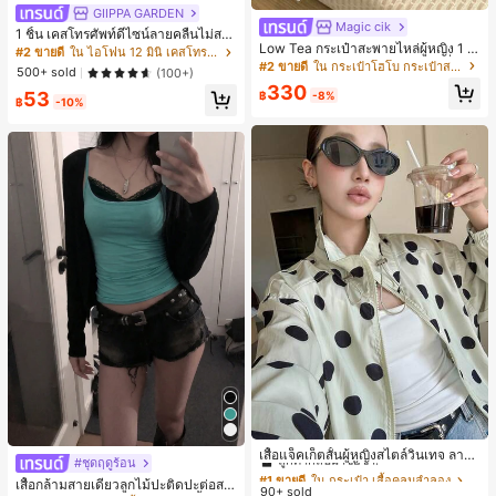
GIIPPA GARDEN
Magic cik
1 ชิ้น เคสโทรศัพท์ดีไซน์ลายคลื่นไม่สม
Low Tea กระเป๋าสะพายไหล่ผู้หญิง 1 ชิ้
มาตรสำหรับ Phone 17 Pro Max, เหม
#2 ขายดี
ใน ไอโฟน 12 มินิ เคสโทรศัพท์แฟชั่น
น ลายจุด ผ้า PU สไตล์วินเทจแฟชั่น ทร
าะสำหรับ Phone 16 Pro Max, 15 Pro
#2 ขายดี
ใน กระเป๋าโฮโบ กระเป๋าสะพายผู้หญิง
500+ sold
(100+)
งเกี๊ยว ดีไซน์หูหิ้วคู่ด้านบน ปิดด้วยกระ
Max, 14 Pro Max, เคสโทรศัพท์สไตล์เ
330
ดุมแป๊ก สายสะพายปรับได้ ใช้สะพายไ
53
กาหลีและน่าสนใจ, เข้ากันได้กับ 11/12/
฿
-8%
฿
-10%
หล่หรือถือได้ เหมาะสำหรับไปทำงาน ก
13/14/15/16 Pro Max Plus, ดีไซน์หรู
ลางแจ้ง ท่องเที่ยว และออกไปข้างนอก
หราเหมาะสำหรับทั้งชายและหญิง, ของ
(พร้อมจี้ห้อย)
ขวัญในอุดมคติสำหรับคริสต์มาส, วันว
าเลนไทน์, อีสเตอร์, ฤดูแต่งงานและวันเ
กิดสำหรับแฟนสาว
#1 ขายดี
ใน กระเป๋า เสื้อคลุมลำลอง
ลูกค้ากลับมาซื้อซ้ำ!
เสื้อแจ็คเก็ตสั้นผู้หญิงสไตล์วินเทจ ลายจุ
#ชุดฤดูร้อน
ดขนาดใหญ่ คอตั้ง เอวเข้ารูป แขนพอง
#1 ขายดี
#1 ขายดี
ใน กระเป๋า เสื้อคลุมลำลอง
ใน กระเป๋า เสื้อคลุมลำลอง
เสื้อกล้ามสายเดี่ยวลูกไม้ปะติดปะต่อสไ
ทรงหลวม แฟชั่นอเนกประสงค์ สำหรับใ
90+ sold
ลูกค้ากลับมาซื้อซ้ำ!
ลูกค้ากลับมาซื้อซ้ำ!