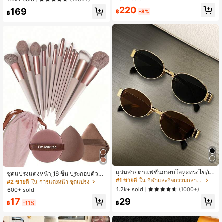
ทำงานและลำลอง สีขาว
ลูกค้ากลับมาซื้อซ้ำ!
220
169
฿
-8%
฿
แว่นสายตาแฟชั่นกรอบโลหะทรงไข่/เห
ชุดแปรงแต่งหน้า 16 ชิ้น ประกอบด้วยแ
ลี่ยมสำหรับผู้หญิง (กรอบครึ่ง), เหมาะ
#1 ขายดี
ใน กีฬาและกิจกรรมกลางแจ้ง
ปรงแต่งหน้า 13 ชิ้น, ฟองน้ำแต่งหน้ารู
#2 ขายดี
ใน การแต่งหน้า ชุดแปรง
สำหรับใส่ในชีวิตประจำวันและกิจกรรม
ปหยดน้ำ 1 ชิ้น, แปรงแป้งรองพื้นกลม 1
1.2k+ sold
(1000+)
600+ sold
กลางแจ้ง
ชิ้น และฟองน้ำแต่งหน้ารูปสามเหลี่ยม
17
29
1 ชิ้น - ชุดคลาสสิก ทำจากขนสังเคราะ
฿
-11%
฿
ห์นุ่มและเป็นมิตรต่อผิว เหมาะสำหรับผู้
หญิงและเด็กผู้หญิง เหมาะสำหรับฤดูใบ