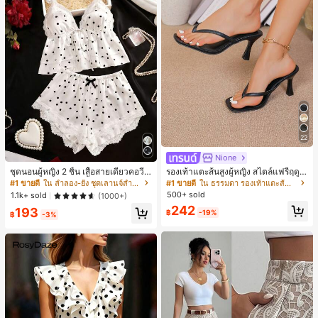
22
Nione
ชุดนอนผู้หญิง 2 ชิ้น เสื้อสายเดี่ยวคอวีลู
รองเท้าแตะส้นสูงผู้หญิง สไตล์แฟรี่ฤดูร้
กไม้ พร้อมกางเกงขาสั้นแต่งลูกไม้ แต่ง
อน ส้นบาง แบบคีบ แต่งสายคาดผม รอ
#1 ขายดี
ใน ลำลอง-ยัง ชุดเลานจ์สำหรับผู้หญิง
#1 ขายดี
ใน ธรรมดา รองเท้าแตะส้นสูงผู้หญิง
โบว์ที่เอว ชุดลำลองผู้หญิงนุ่มสบายน่ารั
งเท้าแตะชายหาดสำหรับเที่ยวพักผ่อน
500+ sold
1.1k+ sold
(1000+)
ก สไตล์เอสเธติก
แฟชั่นสายไขว้ สำหรับเดทไนท์
242
193
฿
-19%
฿
-3%