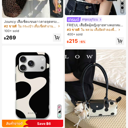
8
16
#ชุดฤดูร้อน
Jouncy เสื้อเชิ้ตแขนยาวลายจุดทรงหล
FRIFUL เสื้อยืดผู้หญิงลายทางคอกลมแ
วมสำหรับผู้หญิง
#2 ขายดี
ใน กระเป๋า เสื้อเชิ้ตทำงานมีกระเป๋า
ขนสั้นปลายแขนพับ เสื้อยืดกราฟิกฤดูร้
#3 ขายดี
ใน หลวม เสื้อยืดลำลองพื้นฐาน
100+ sold
อน
400+ sold
269
฿
215
฿
-6%
Save ฿6