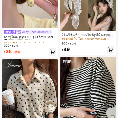
Alley Deep Jewelry
#1 ขายดี
ใน โบโฮ ต่างหูผู้หญิง
2ชิ้น/1ชิ้น ที่คาดผมโบว์ลูกไม้ มงกุฎสูง
ลูกค้ากลับมาซื้อซ้ำ!
ต่างหูโลหะรูปตัว C 1 คู่ เคลือบหยดสีเห
แถบกว้าง สีดำ สีขาว สำหรับใส่ประจำ
#1 ขายดี
ใน โพลีเอสเตอร์ ที่คาดผม
ลือง ลายจุดสีน้ำเงิน สไตล์ยุโรปและอเม
#1 ขายดี
#1 ขายดี
ใน โบโฮ ต่างหูผู้หญิง
ใน โบโฮ ต่างหูผู้หญิง
วัน กิ๊บติดผม ยางรัดผม (ลายปักดอกไม้
900+ sold
ริกัน แฟชั่นส่วนตัว หวานและสง่างาม
300+ sold
จัดวางแบบสุ่ม)
ลูกค้ากลับมาซื้อซ้ำ!
ลูกค้ากลับมาซื้อซ้ำ!
สำหรับผู้หญิงและเด็กหญิง สำหรับการเ
49
฿
#1 ขายดี
ใน โบโฮ ต่างหูผู้หญิง
35
ดินทาง งานแต่งงาน ปาร์ตี้ วันเกิด ของ
฿
-10%
ลูกค้ากลับมาซื้อซ้ำ!
ขวัญคริสต์มาส 2026