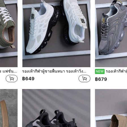
รองเท้ากีฬาผู้ชาย สีเขียวทหาร แฟชั่นอเนกประสงค์ ทรงต่ำ รองเท้าลำลองผู้ชาย แบบผูกเชือก มีแอร์คูชั่น รองเท้ากีฬาแบบลำลอง สไตล์สตรีทเฉพาะตัว รองเท้าสเก็ตผู้ชาย
รองเท้ากีฬาผู้ชายพื้นหนา รองเท้าวิ่งลำลอง รองเท้าเดินตาข่ายระบายอากาศ รองเท้าวิ่งจ็อกกิ้งทรงต่ำ พร้อมพื้นรองเท้าบุนุ่ม สีขาวและดำ
รองเท้ากีฬาผู้ชาย, รองเท้ากีฬาแฟชั่นผู้ชาย
NEW
฿649
฿679