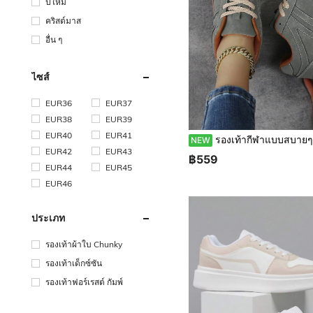
ปีใหม่
คริสต์มาส
อื่น ๆ
ไซส์
EUR36
EUR37
EUR38
EUR39
EUR40
EUR41
รองเท้ากีฬาแบบสบายๆสำหรับผู้หญิง, รองเท้ากีฬาแบบแบนสำหรับผู้หญิง, รองเท้ากีฬาแบบสบายๆ, รองเท้ากีฬาสำหรับกลางแจ้ง
NEW
EUR42
EUR43
฿559
EUR44
EUR45
EUR46
ประเภท
รองเท้าผ้าใบ Chunky
รองเท้าเด็กซ์ซัน
รองเท้าฟอร์เรสต์ กัมพ์