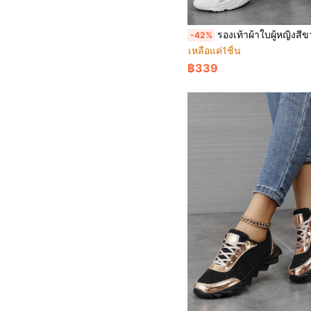
รองเท้าผ้าใบผู้หญิงสีขาวผ้าลูกไม้ตาข่ายฉลุระบายอากาศได้ดี น้ำหนักเบา สไตล์ลำลอง แบบผูกเชือก พื้นนุ่มกันลื่น พื้นแบน สำหรับเดิน วิ่ง แ
-42%
เหลือแค่1ชิ้น
฿339