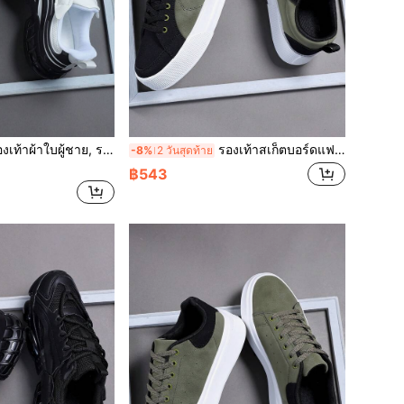
ผู้ชาย, รองเท้าลำลอง, รองเท้าผูกเชือกสไตล์สตรีทแฟชั่นส่วนตัวสำหรับนักเรียนเท่ๆ, รองเท้ากีฬาผู้ชายสีดำและขาว
รองเท้าสเก็ตบอร์ดแฟชั่นผู้ชาย สีตัดกัน สีดำ & สีเขียวทหาร, สบาย ไม่ลื่น รองเท้าผ้าใบแบบผูกเชือก พื้นหนา, เหมาะสำหรับกิจกรรมกลางแจ้งของผู้ชาย
-8%
2 วันสุดท้าย
฿543