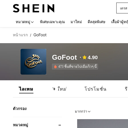
เด็กโ
Use up 
หมวดหมู่
พิเศษเฉพาะคุณ
มาใหม่
ดีลสุดพิเศษ
เสื้อผ้าผู้ห
หน้าแรก
GoFoot
/
GoFoot
4.90
473 ชิ้นที่ขายไปเมื่อเร็วๆ นี้
ไอเทม
ใหม่
โปรโมชั่น
ร
ตัวกรอง
มากกว่า
หมวดหมู่