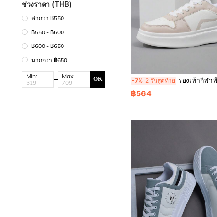
ช่วงราคา (THB)
ต่ำกว่า ฿550
฿550 - ฿600
฿600 - ฿650
มากกว่า ฿650
Min:
Max:
OK
รองเท้ากีฬาพื้นหนาสำหรับผู้หญิง, รองเท้าเดินแฟชั่นสีฟ้าอ่อนบล็อกสี, รองเท้ากี
-7%
2 วันสุดท้าย
฿564