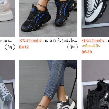
ฬาแบบต่ำ, รองเท้าสเก็ตพื้นหนาแบบสบายๆ
รองเท้าผ้าใบผู้หญิงใหม่ 2026 ฤดูใบไม้ผลิ/ฤดูร้อน พื้นหนา หนังนุ่ม พื้นหนา รองเท้าวิ่งตาข่ายระบายอากาศมีหมอนลม สีดำ & สีน้ำเงิน รองเท้ากีฬาแบบสบายๆ
รองเท้าผ้าใบ
-7%
2 วันสุดท้าย
-3%
3 วันสุดท้าย
เหลือแค่2ชิ้น
฿612
฿639