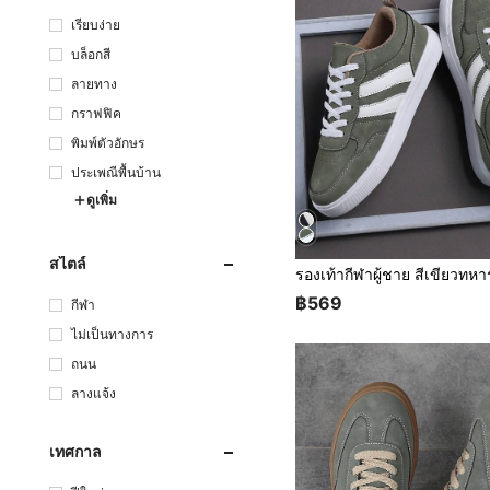
เรียบง่าย
บล็อกสี
ลายทาง
กราฟฟิค
พิมพ์ตัวอักษร
ประเพณีพื้นบ้าน
ดูเพิ่ม
สไตล์
฿569
กีฬา
ไม่เป็นทางการ
ถนน
ลางแจ้ง
เทศกาล