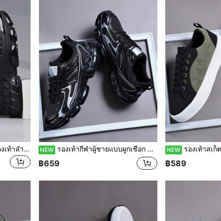
รองเท้ากีฬาผู้ชายใหม่ สีดำ รองเท้าลำลองสตรีทแบบกำหนดเองพร้อมพื้นรองเท้าแอร์คูชั่น รองเท้าผ้าใบสำหรับผู้ชาย รองเท้ากีฬาผู้ชายแฟชั่น
รองเท้ากีฬาผู้ชายแบบผูกเชือก ซับแรงกระแทก กันลื่น ทนทานและสบาย สำหรับวิ่งกลางแจ้ง ฝึกซ้อม ฟิตเนส เหมาะสำหรับกีฬาแบบสบายๆ สีดำและเงิน รองเท้าตาข่ายมีแอร์คุชชั่น
รองเท้าสเก็ตบอร์ดแฟชั่นผู้ชาย สีบล็อก สีดำ & สีเขียวทหา
NEW
NEW
฿659
฿589