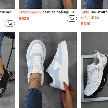
ละฝึกซ้อม เหมาะสำหรับใส่ประจำวันและออกกำลังกาย
รองเท้าสเก็ตผู้หญิงแบบลำลองผูกเชือก รองเท้ากีฬากลางแจ้งสบาย รองเท้ากีฬาแบบต่ำ ระบายอากาศได้
รองเท้าสเก็ตบอร์ดสีพื้นสำหรับผู้หญิง รองเท้ากีฬาแบบผู
-7%
2 วันสุดท้าย
-43%
เหลือแค่1ชิ้น
฿539
฿319