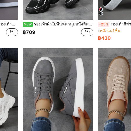
, รองเท้าสตรีทแวร์ผู้ชายแบบเฉพาะตัว
รองเท้าผ้าใบพื้นหนานุ่มหนังพื้นหนาใหม่สำหรับฤดูใบไม้ผลิ/ฤดูร้อนปี 2026, รองเท้าวิ่งตาข่ายระบายอากาศสำหรับผู้หญิง รองเท้ากีฬาแบบลำลอง
รองเท้ากีฬาแคชชวลผูกเชือกสีพื้นเรียบหรูมีสไตล์สำหรับผ
NEW
-25%
เหลือแค่1ชิ้น
฿709
฿439