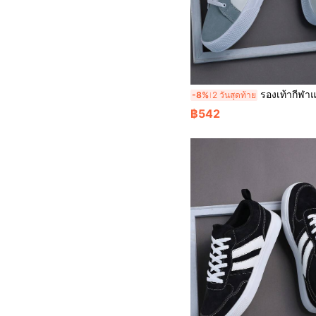
รองเท้ากีฬาแฟชั่นผู้ชายสไตล์มินิมอลระดับไฮเอนด์ สีพื้น แบบผูกเชือก ลำลอง ใส่ได้หล
-8%
2 วันสุดท้าย
฿542