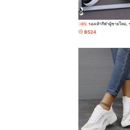
รองเท้ากีฬาผู้ชายใหม่, รองเท้าลำลองแฟชั่นผู้ชายหล่อ, รองเท้าผูกเชือกผู้ชาย, รองเท้าสเก็ตบอร์ด, รองเท้ากีฬาและลำลองผู้ชาย
-6%
฿524