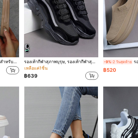
, รองเท้าสำหรับผู้หญิง, รองเท้ากีฬา
รองเท้ากีฬาสุภาพบุรุษ, รองเท้ากีฬาสุภาพบุรุษแฟชั่น, รองเท้าผูกเชือก, รองเท้าลำลองสีดำ สไตล์สตรีทสำหรับสุภาพบุรุษ
รองเท้าผ้าใบแ
-9%
2 วันสุดท้าย
เหลือแค่1ชิ้น
฿520
฿639