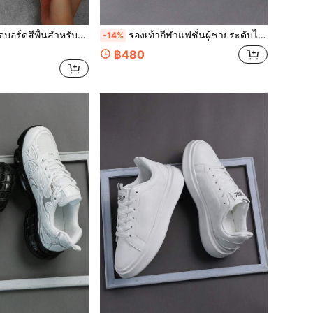
กเชือกสำหรับใส่กลางแจ้ง รองเท้าผ้าใบหุ้มข้อต่ำที่สบาย รองเท้ากีฬาแบบสบายสำหรับผู้หญิง
รองเท้ากีฬาแฟชั่นผู้ชายระดับไฮเอนด์สไตล์มินิมอล สีบล็อก เชือกผูก รองเท้าลำลองอเนกประสงค์สำหรับใช้ประจำวัน กลางแจ้ง และการเดินทาง สะดวกสบายในการเดิน
-14%
฿480