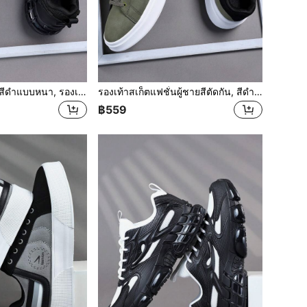
รองเท้าผ้าใบผู้ชายสีดำแบบหนา, รองเท้าผ้าใบสปอร์ตลำลองแบบหนาที่ระบายอากาศได้ดีพร้อมพื้นรองเท้าดูดซับแรงกระแทก
รองเท้าสเก็ตแฟชั่นผู้ชายสีตัดกัน, สีดำและเขียวทหาร, รองเท้าผ้าใบแบบผูกเชือกพื้นหนานุ่มสบายไม่ลื่น, เหมาะสำหรับกิจกรรมกลางแจ้ง
฿559