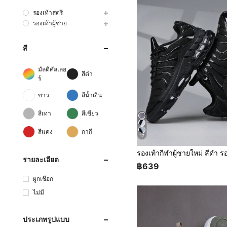
รองเท้าสตรี
รองเท้าผู้ชาย
สี
มัลติคัลเลอ
สีดำ
ร์
ขาว
สีน้ำเงิน
สีเทา
สีเขียว
สีแดง
กากี
17
รายละเอียด
฿639
ผูกเชือก
ไม่มี
ประเภทรูปแบบ