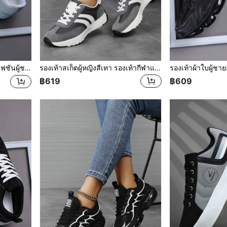
ากหลาย สำหรับเดินกลางแจ้งและเดินทางประจำวัน ใส่สบาย
รองเท้าสเก็ตผู้หญิงสีเทา รองเท้ากีฬาแบบลำลองผูกเชือกสำหรับกลางแจ้ง สไตล์รองเท้าผ้าใบแบบต่ำที่สวมใส่สบาย
฿619
฿609