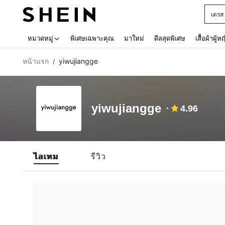
เดรส
Use up 
หมวดหมู่
พิเศษเฉพาะคุณ
มาใหม่
ดีลสุดพิเศษ
เสื้อผ้าผู้ห
หน้าแรก
yiwujiangge
/
yiwujiangge
4.96
ไอเทม
รีวิว