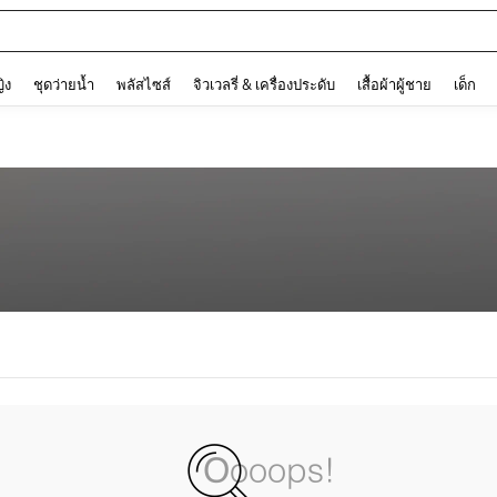
and down arrow keys to navigate search การค้นหาล่าสุด and ค้นหา. Press Enter to
ญิง
ชุดว่ายน้ำ
พลัสไซส์
จิวเวลรี่ & เครื่องประดับ
เสื้อผ้าผู้ชาย
เด็ก