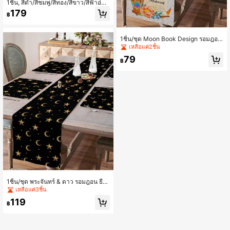
1ชิ้น, สีดำ/สีชมพู/สีทอง/สีขาว/สีฟ้าอ่อ
น/สีม่วงอ่อน, ตกแต่งด้วยโบว์, สำหรับง
179
฿
านวันเกิด งานแต่งงาน, ทำจากผ้าซาติ
น, สำหรับพื้นหลังตกแต่งบ้าน, งานปาร์
ตี้ธีม, งานแต่งงาน, งานรับปริญญา และ
อื่นๆ
1ชิ้น/ชุด Moon Book Design รอมฎอน
ผ้าปูโต๊ะผ้าลินินสีเบจ, ชุดผ้าปูโต๊ะและเ
เหลือแค่2ชิ้น
สื่อรองจาน, ของตกแต่งโต๊ะในครัวและ
79
รับประทานอาหารตามฤดูกาล, ของตก
฿
แต่งงานสังสรรค์ในครอบครัวรอมฎอน,
ของตกแต่งบ้านรอมฎอน
1ชิ้น/ชุด พระจันทร์ & ดาว รอมฎอน ธีม
ผ้าปูโต๊ะผ้าลินินสีขาวดำ, ชุดผ้าปูโต๊ะแ
เหลือแค่3ชิ้น
ละแผ่นรองจาน, ของตกแต่งโต๊ะอาหาร
119
ในครัวตามฤดูกาลสำหรับงานสังสรรค์ใ
฿
นครอบครัวรอมฎอน, ของตกแต่งบ้านร
อมฎอน