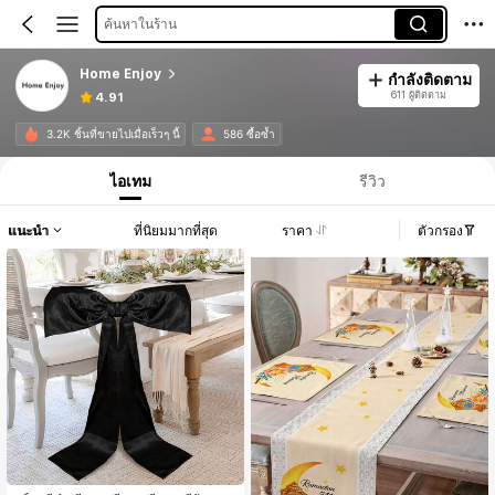
ค้นหาในร้าน
Home Enjoy
กำลังติดตาม
611 ผู้ติดตาม
4.91
3.2K ชิ้นที่ขายไปเมื่อเร็วๆ นี้
586 ซื้อซ้ำ
ไอเทม
รีวิว
แนะนำ
ที่นิยมมากที่สุด
ราคา
ตัวกรอง