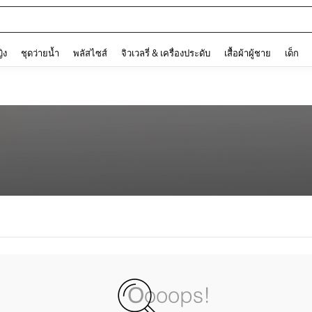
and down arrow keys to navigate search การค้นหาล่าสุด and ค้นหา. Press Enter to
ญิง
ชุดว่ายน้ำ
พลัสไซส์
จิวเวลรี่ & เครื่องประดับ
เสื้อผ้าผู้ชาย
เด็ก