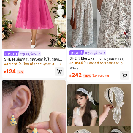
5
#ชุดฤดูร้อน
#ชุดฤดูร้อน
SHEIN Elenzya กางเกงคูลอตลายจุดเ
SHEIN เสื้อกล้ามผู้หญิงฤดูใบไม้ผลิ/ฤดูร้
อวสูงแบบใหม่สำหรับฤดูใบไม้ผลิ/ฤดูร้อ
#4 ขายดี
ใน หลากสี กางเกงลำลอง
อน ใหม่ สไตล์มินิมอลลำลองหรูหรา สีบ
#4 ขายดี
ใน ใหม่ เสื้อกล้ามผู้หญิง & Camis
น, สไตล์หรูหราเหมาะสำหรับใส่ในชีวิต
ล็อก ลายจุด คอวี แพตช์เวิร์ก ชายระบา
80+ sold
124
ประจำวันและทำงาน, ให้ความรู้สึกวินเ
ย แขนกุด ทรงเข้ารูป อเนกประสงค์, เสื้อ
฿
-4%
242
ทจสำหรับฤดูรับปริญญา, เทศกาลดนตร
ผู้หญิงฤดูใบไม้ผลิ/ฤดูร้อน, เสื้อหรูหราผู้
฿
-10%
โดยประมาณ
ี, การแข่งม้าดาร์บี้, วันประกาศอิสรภาพ
หญิง, เสื้อเที่ยวพักผ่อนผู้หญิง