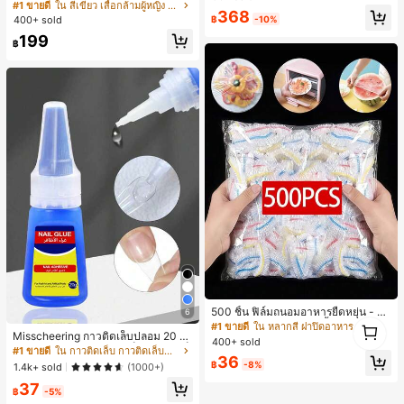
ตล์เกาหลี, สุนทรียศาสตร์ Y2K, เสื้อผ้าส
ส่ประจำวันและไปเที่ยวพักผ่อน
#1 ขายดี
ใน สีเขียว เสื้อกล้ามผู้หญิง & Camis
#1 ขายดี
ใน กระเป๋า เสื้อคลุมลำลอง
368
ตรีทแวร์ลำลองฤดูร้อน
฿
-10%
400+ sold
ลูกค้ากลับมาซื้อซ้ำ!
199
฿
500 ชิ้น ฟิล์มถนอมอาหารยืดหยุ่น - ฝา
6
1
ครอบจานใสยืดหยุ่น, ใช้ซ้ำได้, หลากห
#1 ขายดี
ใน หลากสี ฝาปิดอาหาร
Misscheering กาวติดเล็บปลอม 20 กรั
1
ลายฟังก์ชัน, ไม่มีกลิ่น, ป้องกันฝุ่น เหมา
400+ sold
ม แรงยึดสูง เจลสติกเกอร์เล็บนุ่ม แห้งเร็
ะสำหรับบ้าน, ร้านอาหาร, ปิกนิก - เหม
#1 ขายดี
ใน กาวติดเล็บ กาวติดเล็บและสารยึดติด
36
ว เหมาะสำหรับผู้เริ่มต้นทำเล็บ ติดทนน
าะกับขนาดจานทุกขนาด, สิ่งจำเป็นสำ
฿
-8%
1.4k+ sold
(1000+)
าน
หรับปิกนิก | ฟิล์มบรรจุภัณฑ์ตกแต่ง | ฟิ
37
ล์มพลาสติกใช้ซ้ำได้, ฟิล์มพลาสติกอาห
฿
-5%
าร, สิ่งจำเป็นในครัว