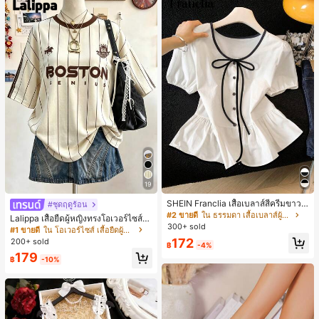
ไม้ร่วงและฤดูหนาว
19
SHEIN Franclia เสื้อเบลาส์สีครีมขาวนุ่
#ชุดฤดูร้อน
มนวล เอวรูด, แต่งขอบตัดกัน + โบว์ผูก,
#2 ขายดี
ใน ธรรมดา เสื้อเบลาส์ผู้หญิง
Lalippa เสื้อยืดผู้หญิงทรงโอเวอร์ไซส์ค
แขนพอง จับคู่กับกระโปรงชายระบาย,
300+ sold
วามยาวกลาง คอกลม ไหล่ตก ลายพิมพ์
#1 ขายดี
ใน โอเวอร์ไซส์ เสื้อยืดผู้หญิง
ลดอายุและดูดี, นุ่มและเก๋ไก๋สำหรับใส่ทุ
ตัวอักษรและลายทางแนวตั้ง สไตล์แฟชั่
172
200+ sold
กวัน
฿
-4%
นมินิมอล ของขวัญให้เพื่อน
179
฿
-10%