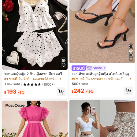
22
Nione
ชุดนอนผู้หญิง 2 ชิ้น เสื้อสายเดี่ยวคอวีลู
รองเท้าแตะส้นสูงผู้หญิง สไตล์แฟรี่ฤดูร้
กไม้ พร้อมกางเกงขาสั้นแต่งลูกไม้ แต่ง
อน ส้นบาง แบบคีบ แต่งสายคาดผม รอ
#1 ขายดี
ใน ผ้าถัก ชุดเลานจ์สำหรับผู้หญิง
#1 ขายดี
ใน ธรรมดา รองเท้าแตะส้นสูงผู้หญิง
โบว์ที่เอว ชุดลำลองผู้หญิงนุ่มสบายน่ารั
งเท้าแตะชายหาดสำหรับเที่ยวพักผ่อน
500+ sold
1.1k+ sold
(1000+)
ก สไตล์เอสเธติก
แฟชั่นสายไขว้ สำหรับเดทไนท์
242
193
฿
-19%
฿
-3%