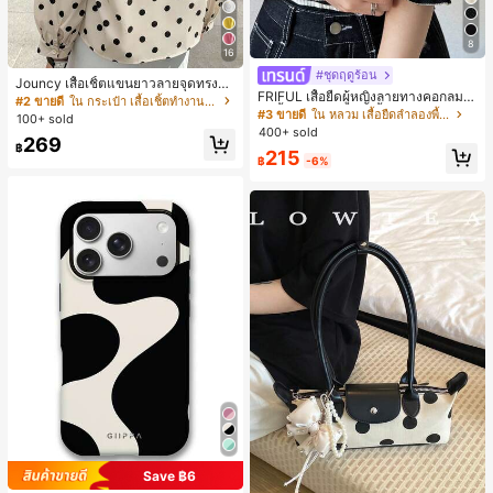
8
16
#ชุดฤดูร้อน
Jouncy เสื้อเชิ้ตแขนยาวลายจุดทรงหล
FRIFUL เสื้อยืดผู้หญิงลายทางคอกลมแ
วมสำหรับผู้หญิง
#2 ขายดี
ใน กระเป๋า เสื้อเชิ้ตทำงานมีกระเป๋า
ขนสั้นปลายแขนพับ เสื้อยืดกราฟิกฤดูร้
#3 ขายดี
ใน หลวม เสื้อยืดลำลองพื้นฐาน
100+ sold
อน
400+ sold
269
฿
215
฿
-6%
Save ฿6