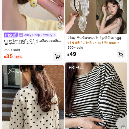
Alley Deep Jewelry
#1 ขายดี
ใน โบโฮ ต่างหูผู้หญิง
2ชิ้น/1ชิ้น ที่คาดผมโบว์ลูกไม้ มงกุฎสูง
ลูกค้ากลับมาซื้อซ้ำ!
ต่างหูโลหะรูปตัว C 1 คู่ เคลือบหยดสีเห
แถบกว้าง สีดำ สีขาว สำหรับใส่ประจำ
#1 ขายดี
ใน โพลีเอสเตอร์ ที่คาดผม
ลือง ลายจุดสีน้ำเงิน สไตล์ยุโรปและอเม
เกือบหมดแล้ว!
#1 ขายดี
#1 ขายดี
ใน โบโฮ ต่างหูผู้หญิง
ใน โบโฮ ต่างหูผู้หญิง
วัน กิ๊บติดผม ยางรัดผม (ลายปักดอกไม้
900+ sold
ริกัน แฟชั่นส่วนตัว หวานและสง่างาม
300+ sold
จัดวางแบบสุ่ม)
ลูกค้ากลับมาซื้อซ้ำ!
ลูกค้ากลับมาซื้อซ้ำ!
สำหรับผู้หญิงและเด็กหญิง สำหรับการเ
49
฿
เกือบหมดแล้ว!
เกือบหมดแล้ว!
#1 ขายดี
ใน โบโฮ ต่างหูผู้หญิง
35
ดินทาง งานแต่งงาน ปาร์ตี้ วันเกิด ของ
฿
-10%
ลูกค้ากลับมาซื้อซ้ำ!
ขวัญคริสต์มาส 2026
เกือบหมดแล้ว!