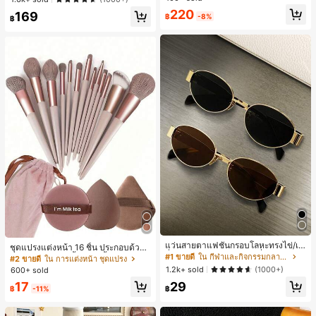
ทำงานและลำลอง สีขาว
ลูกค้ากลับมาซื้อซ้ำ!
220
169
฿
-8%
฿
แว่นสายตาแฟชั่นกรอบโลหะทรงไข่/เห
ชุดแปรงแต่งหน้า 16 ชิ้น ประกอบด้วยแ
ลี่ยมสำหรับผู้หญิง (กรอบครึ่ง), เหมาะ
#1 ขายดี
ใน กีฬาและกิจกรรมกลางแจ้ง
ปรงแต่งหน้า 13 ชิ้น, ฟองน้ำแต่งหน้ารู
#2 ขายดี
ใน การแต่งหน้า ชุดแปรง
สำหรับใส่ในชีวิตประจำวันและกิจกรรม
ปหยดน้ำ 1 ชิ้น, แปรงแป้งรองพื้นกลม 1
1.2k+ sold
(1000+)
600+ sold
กลางแจ้ง
ชิ้น และฟองน้ำแต่งหน้ารูปสามเหลี่ยม
17
29
1 ชิ้น - ชุดคลาสสิก ทำจากขนสังเคราะ
฿
-11%
฿
ห์นุ่มและเป็นมิตรต่อผิว เหมาะสำหรับผู้
หญิงและเด็กผู้หญิง เหมาะสำหรับฤดูใบ