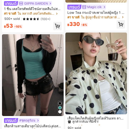
GIIPPA GARDEN
Magic cik
1 ชิ้น เคสโทรศัพท์ดีไซน์ลายคลื่นไม่สม
Low Tea กระเป๋าสะพายไหล่ผู้หญิง 1 ชิ้
มาตรสำหรับ Phone 17 Pro Max, เหม
#1 ขายดี
ใน หลากสี เคสโทรศัพท์แฟชั่น
น ลายจุด ผ้า PU สไตล์วินเทจแฟชั่น ทร
าะสำหรับ Phone 16 Pro Max, 15 Pro
#1 ขายดี
ใน ผู้ปลูกชั้นนำรายสัปดาห์ กระเป๋าสะพายไหล่ผู้หญิง
500+ sold
(100+)
งเกี๊ยว ดีไซน์หูหิ้วคู่ด้านบน ปิดด้วยกระ
Max, 14 Pro Max, เคสโทรศัพท์สไตล์เ
330
ดุมแป๊ก สายสะพายปรับได้ ใช้สะพายไ
53
กาหลีและน่าสนใจ, เข้ากันได้กับ 11/12/
฿
-8%
฿
-10%
หล่หรือถือได้ เหมาะสำหรับไปทำงาน ก
13/14/15/16 Pro Max Plus, ดีไซน์หรู
ลางแจ้ง ท่องเที่ยว และออกไปข้างนอก
หราเหมาะสำหรับทั้งชายและหญิง, ของ
(พร้อมจี้ห้อย)
ขวัญในอุดมคติสำหรับคริสต์มาส, วันว
าเลนไทน์, อีสเตอร์, ฤดูแต่งงานและวันเ
กิดสำหรับแฟนสาว
#1 ขายดี
ใน กระเป๋า เสื้อคลุมลำลอง
ลูกค้ากลับมาซื้อซ้ำ!
เสื้อแจ็คเก็ตสั้นผู้หญิงสไตล์วินเทจ ลายจุ
#ชุดฤดูร้อน
ดขนาดใหญ่ คอตั้ง เอวเข้ารูป แขนพอง
#1 ขายดี
#1 ขายดี
ใน กระเป๋า เสื้อคลุมลำลอง
ใน กระเป๋า เสื้อคลุมลำลอง
เสื้อกล้ามสายเดี่ยวลูกไม้ปะติดปะต่อสไ
ทรงหลวม แฟชั่นอเนกประสงค์ สำหรับใ
90+ sold
ลูกค้ากลับมาซื้อซ้ำ!
ลูกค้ากลับมาซื้อซ้ำ!