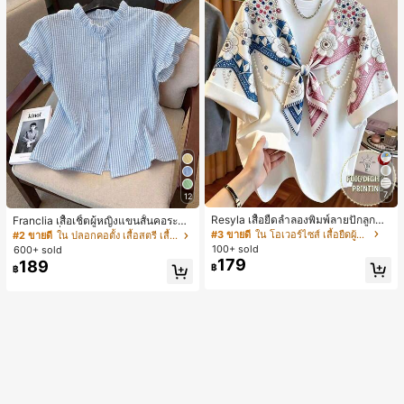
7
12
Resyla เสื้อยืดลำลองพิมพ์ลายปักลูกปัด
Franclia เสื้อเชิ้ตผู้หญิงแขนสั้นคอระบา
รูปโบว์ขนาดใหญ่สำหรับผู้หญิง
ยกระดุมเดี่ยวลายทาง
#3 ขายดี
ใน โอเวอร์ไซส์ เสื้อยืดผู้หญิง
#2 ขายดี
ใน ปลอกคอตั้ง เสื้อสตรี เสื้อเบลาส์ & Tee
100+ sold
600+ sold
179
189
฿
฿