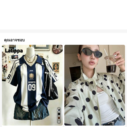
คุณอาจชอบ
9
#1 ขายดี
ใน กระเป๋า เสื้อคลุมลำลอง