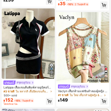
฿
สำหรับผู้หญิงและเด็กหญิง สำหรับการเ
35
#1 ขายดี
ใน โบโฮ ต่างหูผู้หญิง
฿
-10%
2 วันสุดท้าย
ดินทาง งานแต่งงาน ปาร์ตี้ วันเกิด ของ
ลูกค้ากลับมาซื้อซ้ำ!
ขวัญคริสต์มาส 2026
7
16
#ชุดฤดูร้อน
#ชุดฤดูร้อน
Lalippa เสื้อแขนสั้นพิมพ์ลายยูนิคอร์นล
ายทางสีตัดกันสำหรับผู้หญิง สไตล์วิทย
Vaclyn เสื้อกล้ามแฟชั่นลำลองผู้หญิง ล
#3 ขายดี
ใน หลากสี เสื้อยืดแขนสั้นเนื้อนุ่มสำหรับใส่ทุกวัน
าลัย
ายแพตช์เวิร์ก แขนกุด คอกลม ติดกระดุ
#1 ขายดี
ใน ใหม่ เสื้อกล้ามผู้หญิง & Camis
500+ sold
ม
152
149
฿
-15%
วันสุดท้าย
฿
โดยประมาณ