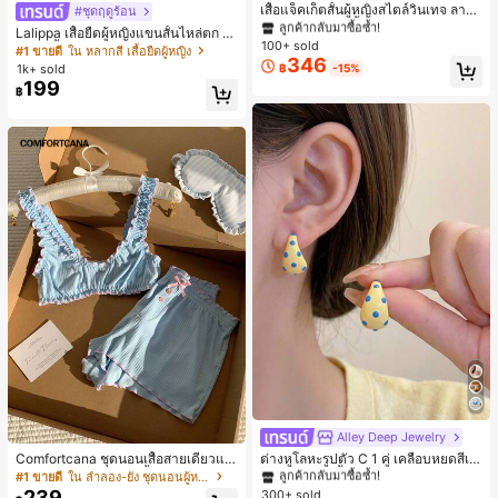
ลูกค้ากลับมาซื้อซ้ำ!
เสื้อแจ็คเก็ตสั้นผู้หญิงสไตล์วินเทจ ลายจุ
#ชุดฤดูร้อน
ดขนาดใหญ่ คอตั้ง เอวเข้ารูป แขนพอง
#1 ขายดี
#1 ขายดี
ใน กระเป๋า เสื้อคลุมลำลอง
ใน กระเป๋า เสื้อคลุมลำลอง
Lalippa เสื้อยืดผู้หญิงแขนสั้นไหล่ตก ค
ทรงหลวม แฟชั่นอเนกประสงค์ สำหรับใ
100+ sold
ลูกค้ากลับมาซื้อซ้ำ!
ลูกค้ากลับมาซื้อซ้ำ!
อวีปกเสื้อ ลายพิมพ์ดิจิทัลลายทาง สไตล์
#1 ขายดี
ใน หลากสี เสื้อยืดผู้หญิง
ส่ประจำวันและไปเที่ยวพักผ่อน
346
สปอร์ตแฟชั่นมินิมอล ของขวัญสำหรับเ
#1 ขายดี
ใน กระเป๋า เสื้อคลุมลำลอง
1k+ sold
฿
-15%
พื่อน
199
ลูกค้ากลับมาซื้อซ้ำ!
฿
Alley Deep Jewelry
#1 ขายดี
ใน โบโฮ ต่างหูผู้หญิง
ลูกค้ากลับมาซื้อซ้ำ!
Comfortcana ชุดนอนเสื้อสายเดี่ยวแต่
ต่างหูโลหะรูปตัว C 1 คู่ เคลือบหยดสีเห
งระบายและกางเกงขาสั้นสำหรับผู้หญิง
ลือง ลายจุดสีน้ำเงิน สไตล์ยุโรปและอเม
#1 ขายดี
ใน ลำลอง-ยัง ชุดนอนผู้หญิง
#1 ขายดี
#1 ขายดี
ใน โบโฮ ต่างหูผู้หญิง
ใน โบโฮ ต่างหูผู้หญิง
ริกัน แฟชั่นส่วนตัว หวานและสง่างาม
239
300+ sold
ลูกค้ากลับมาซื้อซ้ำ!
ลูกค้ากลับมาซื้อซ้ำ!