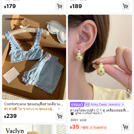
179
189
฿
฿
Comfortcana ชุดนอนเสื้อสายเดี่ยวแต่
Alley Deep Jewelry
#1 ขายดี
ใน โบโฮ ต่างหูผู้หญิง
งระบายและกางเกงขาสั้นสำหรับผู้หญิง
#1 ขายดี
ใน ชายระบาย ชุดนอนผู้หญิง
ลูกค้ากลับมาซื้อซ้ำ!
ต่างหูโลหะรูปตัว C 1 คู่ เคลือบหยดสีเห
ลือง ลายจุดสีน้ำเงิน สไตล์ยุโรปและอเม
เกือบหมดแล้ว!
239
#1 ขายดี
#1 ขายดี
ใน โบโฮ ต่างหูผู้หญิง
ใน โบโฮ ต่างหูผู้หญิง
฿
ริกัน แฟชั่นส่วนตัว หวานและสง่างาม
300+ sold
ลูกค้ากลับมาซื้อซ้ำ!
ลูกค้ากลับมาซื้อซ้ำ!
สำหรับผู้หญิงและเด็กหญิง สำหรับการเ
เกือบหมดแล้ว!
เกือบหมดแล้ว!
#1 ขายดี
ใน โบโฮ ต่างหูผู้หญิง
35
ดินทาง งานแต่งงาน ปาร์ตี้ วันเกิด ของ
฿
-10%
2 วันสุดท้าย
ลูกค้ากลับมาซื้อซ้ำ!
ขวัญคริสต์มาส 2026