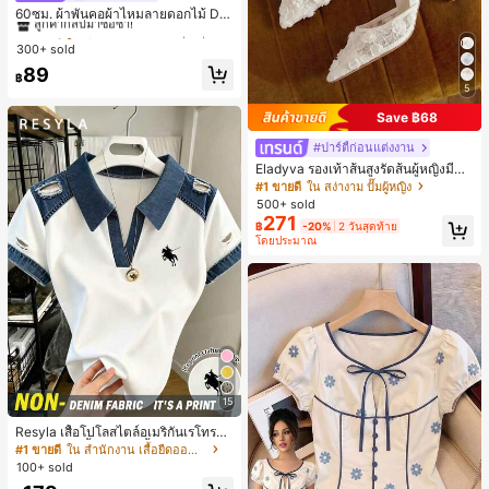
ลูกค้ากลับมาซื้อซ้ำ!
60ซม. ผ้าพันคอผ้าไหมลายดอกไม้ Dit
sy สีเบจ, เครื่องประดับใหม่สำหรับผู้หญิ
#1 ขายดี
#1 ขายดี
ใน สีเบจ ผ้าพันคอทรงสี่เหลี่ยมและผ้าพันคอสำหรับผู้
ใน สีเบจ ผ้าพันคอทรงสี่เหลี่ยมและผ้าพันคอสำหรับผู้
งฤดูใบไม้ผลิ/ฤดูใบไม้ร่วง, ผ้าพันคอผืน
300+ sold
ลูกค้ากลับมาซื้อซ้ำ!
ลูกค้ากลับมาซื้อซ้ำ!
บางอเนกประสงค์หรูหรา
#1 ขายดี
ใน สีเบจ ผ้าพันคอทรงสี่เหลี่ยมและผ้าพันคอสำหรับผู้
89
฿
ลูกค้ากลับมาซื้อซ้ำ!
5
Save ฿68
#ปาร์ตี้ก่อนแต่งงาน
Eladyva รองเท้าส้นสูงรัดส้นผู้หญิงมีดอ
กไม้ประดับตาข่ายเสริมและสามารถสว
#1 ขายดี
ใน สง่างาม ปั๊มผู้หญิง
มได้สองแบบ ส้นสูง 7 ซม. รูปแบบโรมัน
500+ sold
หรูหรา ส้นเข็ม ลุคเทพนิยาย
271
฿
-20%
2 วันสุดท้าย
โดยประมาณ
15
Resyla เสื้อโปโลสไตล์อเมริกันเรโทรสำ
หรับผู้หญิง, เสื้อยืดแขนสั้นสำหรับผู้หญิ
#1 ขายดี
ใน สำนักงาน เสื้อยืดออฟฟิศ
ง, ลายม้า, สไตล์ Y2K, เสื้อโปโลแขนสั้น
100+ sold
แบบคัลเลอร์บล็อกสำหรับผู้หญิง