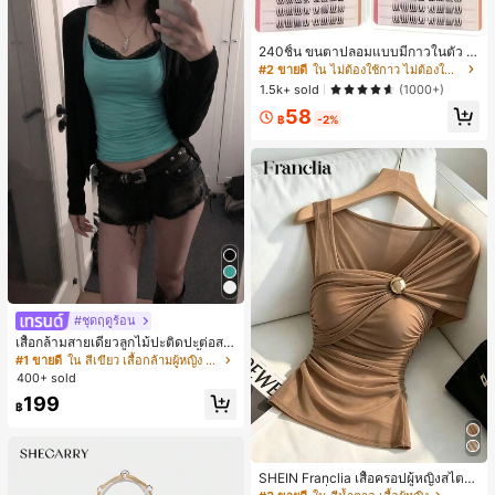
ขวัญในอุดมคติสำหรับคริสต์มาส, วันว
าเลนไทน์, อีสเตอร์, ฤดูแต่งงานและวันเ
กิดสำหรับแฟนสาว
240ชิ้น ขนตาปลอมแบบมีกาวในตัว C
-Curl, ธรรมชาติ สำหรับใช้ในชีวิตประ
#2 ขายดี
ใน ไม่ต้องใช้กาว ไม่ต้องใช้น้ำยาถอด ขนตาแต่ละเส้น
จำวันและโอกาสพิเศษ, เหมาะสำหรับผู้เ
1.5k+ sold
(1000+)
ริ่มต้น DIY, ไม่เสียหาย ใช้งานง่าย, ติด
58
ทนนาน เหมาะสำหรับงานปาร์ตี้, ถ่ายภ
฿
-2%
าพ, เวที, ขนตาปลอมเนื้อนุ่ม
#ชุดฤดูร้อน
เสื้อกล้ามสายเดี่ยวลูกไม้ปะติดปะต่อสไ
ตล์เกาหลี, สุนทรียศาสตร์ Y2K, เสื้อผ้าส
#1 ขายดี
ใน สีเขียว เสื้อกล้ามผู้หญิง & Camis
ตรีทแวร์ลำลองฤดูร้อน
400+ sold
199
฿
SHEIN Franclia เสื้อครอปผู้หญิงสไตล์
มินิมอลแฟชั่นสตรีทสำหรับไปเรียนและ