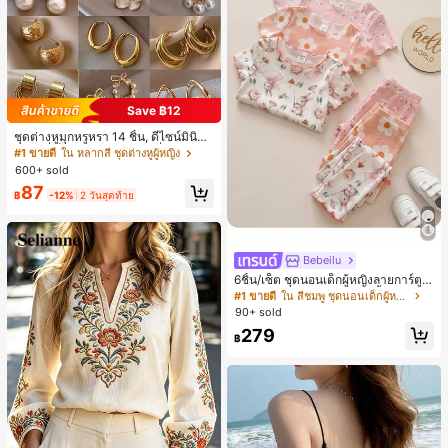
Save ฿12
ชุดต่างหูมุกหรูหรา 14 ชิ้น, ดีไซน์มินิมอ
ลใหม่ที่เป็นเอกลักษณ์ ต่างหูที่สง่างาม
#1 ขายดี
ใน หลากสี ชุดต่างหูผู้หญิง
สำหรับผู้หญิง, ของขวัญสำหรับเธอ
600+ sold
87
฿
-12%
2 วันสุดท้าย
Bebeilu
6ชิ้น/เซ็ต ชุดนอนเด็กผู้หญิงลายการ์ตูน
หมีและดอกไม้ คอกลม แขนสั้น กางเกง
#1 ขายดี
ใน สีชมพู ชุดนอนเด็กผู้หญิง
ขาสั้น ขอบระบาย สวมใส่สบาย
90+ sold
279
฿