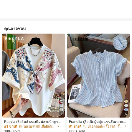
คุณอาจชอบ
7
12
Resyla เสื้อยืดลำลองพิมพ์ลายปักลูกปัด
Franclia เสื้อเชิ้ตผู้หญิงแขนสั้นคอระบา
รูปโบว์ขนาดใหญ่สำหรับผู้หญิง
ยกระดุมเดี่ยวลายทาง
#3 ขายดี
ใน โอเวอร์ไซส์ เสื้อยืดผู้หญิง
#1 ขายดี
ใน ปลอกคอตั้ง เสื้อสตรี เสื้อเบลาส์ & Tee
100+ sold
600+ sold