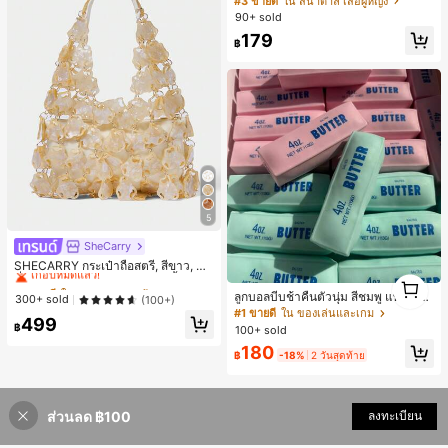
#3 ขายดี
ใน สีน้ำตาล เสื้อผู้หญิง
ทำงาน ลำลองแมตช์ง่าย สีน้ำตาลอ่อน
90+ sold
ด้านหน้าผ้าตาข่ายสองชั้น เซ็กซี่ซีทรูเล็
179
กน้อย ดีไซน์ไหล่ไม่สมมาตร จับพลีท แ
฿
ต่งหัวเข็มขัดสีทอง เหมาะสำหรับปาร์ตี้
ฮาโลวีน คริสต์มาสอีฟ คริสต์มาส เทศก
าลตรุษจีน เที่ยวทะเล ไปเที่ยวข้างนอก
นัดเจอเพื่อนสาว อยู่บ้าน ช้อปปิ้ง ความ
บันเทิง ทำงาน และอื่นๆ ผ้าใส่สบาย ดีไ
ซน์โดดเด่น คุ้มค่า เหมาะสำหรับฤดูใบไ
ม้ผลิ ฤดูร้อน และฤดูใบไม้ร่วง
5
SheCarry
#1 ขายดี
ใน บรรยากาศฤดูร้อน กระเป๋าหูหิ้วด้านบนผู้หญิง
เกือบหมดแล้ว!
SHECARRY กระเป๋าถือสตรี, สีขาว, แฟ
1
ชั่น, สง่างาม, วันหยุด, งานปาร์ตี้
#1 ขายดี
#1 ขายดี
ใน บรรยากาศฤดูร้อน กระเป๋าหูหิ้วด้านบนผู้หญิง
ใน บรรยากาศฤดูร้อน กระเป๋าหูหิ้วด้านบนผู้หญิง
1
ลูกบอลบีบช้าคืนตัวนุ่ม สีชมพู แท่งเนย
เกือบหมดแล้ว!
เกือบหมดแล้ว!
300+ sold
(100+)
บีบคลายเครียด นุ่มยืดหยุ่น ของเล่นบีบ
#1 ขายดี
ใน ของเล่นและเกม
#1 ขายดี
ใน บรรยากาศฤดูร้อน กระเป๋าหูหิ้วด้านบนผู้หญิง
499
4 ออนซ์ ของเล่นเกลือ เหมาะสำหรับขอ
฿
100+ sold
เกือบหมดแล้ว!
งขวัญวันหยุด ของขวัญสนุกและน่ารัก
180
ของขวัญวันเกิด ของขวัญอีสเตอร์ ของ
฿
-18%
2 วันสุดท้าย
ขวัญฮาโลวีน ของขวัญคริสต์มาส ของข
วัญปาร์ตี้ สกวิชชี่ ของเล่นสกวิชชี่ ของเ
ล่นคลายเครียดสกวิชชี่ สกวิชชี่เกี๊ยว ขอ
งเล่นสำหรับผู้ใหญ่ ผู้หญิง สกวิชชี่กรอบ
ส่วนลด ฿100
ลงทะเบียน
สกวิชชี่เนยกรอบ บีบ ลูกบอลสลัชชี่