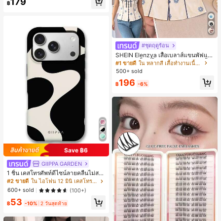
179
฿
#ชุดฤดูร้อน
SHEIN Elenzya เสื้อเบลาส์แขนพัฟแต่
งระบายสีพื้นสีน้ำเงินสำหรับผู้หญิง, เสื้อ
#1 ขายดี
ใน หลากสี เสื้อทำงานเนื้อผ้านุ่ม
ครอปเข้ารูปผูกโบว์คอวีตัดกันสำหรับฤ
500+ sold
ดูร้อน
196
฿
-6%
Save ฿6
GIIPPA GARDEN
1 ชิ้น เคสโทรศัพท์ดีไซน์ลายคลื่นไม่สม
มาตรสำหรับ Phone 17 Pro Max, เหม
#2 ขายดี
ใน ไอโฟน 12 มินิ เคสโทรศัพท์แฟชั่น
าะสำหรับ Phone 16 Pro Max, 15 Pro
600+ sold
(100+)
Max, 14 Pro Max, เคสโทรศัพท์สไตล์เ
53
กาหลีและน่าสนใจ, เข้ากันได้กับ 11/12/
฿
-10%
2 วันสุดท้าย
13/14/15/16 Pro Max Plus, ดีไซน์หรู
หราเหมาะสำหรับทั้งชายและหญิง, ของ