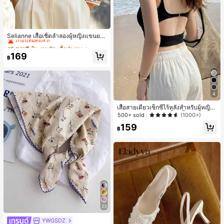
#2 ขายดี
ใน งานปัก เสื้อทำงาน
เกือบหมดแล้ว!
Selianne เสื้อเชิ้ตลำลองผู้หญิงแขนยา
ว คอวีเว้า ลายดอกไม้
#2 ขายดี
#2 ขายดี
ใน งานปัก เสื้อทำงาน
ใน งานปัก เสื้อทำงาน
เกือบหมดแล้ว!
เกือบหมดแล้ว!
169
฿
#2 ขายดี
ใน งานปัก เสื้อทำงาน
เกือบหมดแล้ว!
4
เสื้อสายเดี่ยวเซ็กซี่ไร้หลังสำหรับผู้หญิง
พร้อมบราแบบมีฟองน้ำ, เสื้อกล้ามแขน
500+ sold
(1000+)
กุด, เสื้อลำลองสีดำสำหรับฤดูร้อน
159
฿
23
YWGSDZ
#1 ขายดี
ใน สีเบจ ผ้าพันคอทรงสี่เหลี่ยมและผ้าพันคอสำหรับผู้