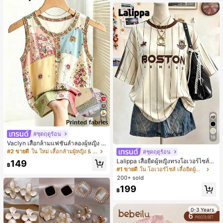
เกือบหมดแล้ว!
16
#ชุดฤดูร้อน
19
Vaclyn เสื้อกล้ามแฟชั่นลำลองผู้หญิง ล
ายแพตช์เวิร์ก แขนกุด คอกลม ติดกระดุ
#2 ขายดี
ใน ใหม่ เสื้อกล้ามผู้หญิง & Camis
#ชุดฤดูร้อน
ม
Lalippa เสื้อยืดผู้หญิงทรงโอเวอร์ไซส์ค
149
฿
วามยาวกลาง คอกลม ไหล่ตก ลายพิมพ์
#1 ขายดี
ใน โอเวอร์ไซส์ เสื้อยืดผู้หญิง
ตัวอักษรและลายทางแนวตั้ง สไตล์แฟชั่
200+ sold
นมินิมอล ของขวัญให้เพื่อน
199
฿
0-3 Years