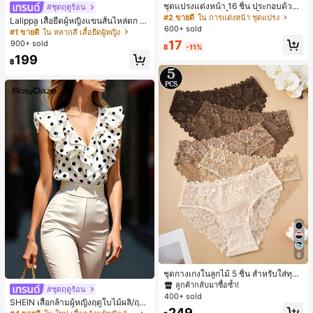
ชุดแปรงแต่งหน้า 16 ชิ้น ประกอบด้วยแ
#ชุดฤดูร้อน
ปรงแต่งหน้า 13 ชิ้น, ฟองน้ำแต่งหน้ารู
#2 ขายดี
ใน การแต่งหน้า ชุดแปรง
Lalippa เสื้อยืดผู้หญิงแขนสั้นไหล่ตก ค
ปหยดน้ำ 1 ชิ้น, แปรงแป้งรองพื้นกลม 1
600+ sold
อวีปกเสื้อ ลายพิมพ์ดิจิทัลลายทาง สไตล์
#1 ขายดี
ใน หลากสี เสื้อยืดผู้หญิง
ชิ้น และฟองน้ำแต่งหน้ารูปสามเหลี่ยม
สปอร์ตแฟชั่นมินิมอล ของขวัญสำหรับเ
17
900+ sold
1 ชิ้น - ชุดคลาสสิก ทำจากขนสังเคราะ
฿
-11%
พื่อน
ห์นุ่มและเป็นมิตรต่อผิว เหมาะสำหรับผู้
199
฿
หญิงและเด็กผู้หญิง เหมาะสำหรับฤดูใบ
ไม้ร่วงและฤดูหนาว
6
#1 ขายดี
ใน ชุด 5 ชิ้น กางเกงชั้นในผู้หญิง
ลูกค้ากลับมาซื้อซ้ำ!
ชุดกางเกงในลูกไม้ 5 ชิ้น สำหรับใส่ทุกวั
น
#1 ขายดี
#1 ขายดี
ใน ชุด 5 ชิ้น กางเกงชั้นในผู้หญิง
ใน ชุด 5 ชิ้น กางเกงชั้นในผู้หญิง
#ชุดฤดูร้อน
400+ sold
ลูกค้ากลับมาซื้อซ้ำ!
ลูกค้ากลับมาซื้อซ้ำ!
SHEIN เสื้อกล้ามผู้หญิงฤดูใบไม้ผลิ/ฤดูร้
#1 ขายดี
ใน ชุด 5 ชิ้น กางเกงชั้นในผู้หญิง
249
อน ใหม่ สไตล์มินิมอลลำลองหรูหรา สีบ