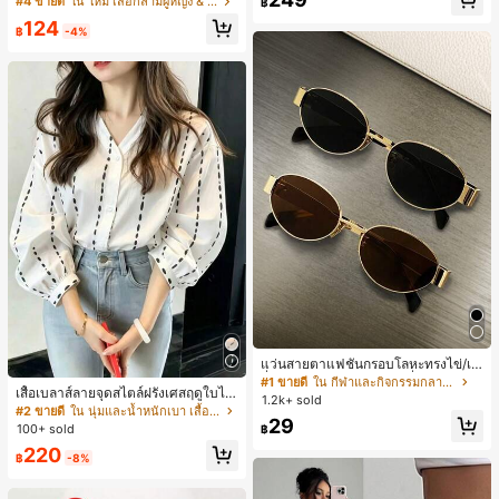
#4 ขายดี
ใน ใหม่ เสื้อกล้ามผู้หญิง & Camis
฿
ล็อก ลายจุด คอวี แพตช์เวิร์ก ชายระบา
ลูกค้ากลับมาซื้อซ้ำ!
124
ย แขนกุด ทรงเข้ารูป อเนกประสงค์, เสื้อ
฿
-4%
ผู้หญิงฤดูใบไม้ผลิ/ฤดูร้อน, เสื้อหรูหราผู้
หญิง, เสื้อเที่ยวพักผ่อนผู้หญิง
แว่นสายตาแฟชั่นกรอบโลหะทรงไข่/เห
ลี่ยมสำหรับผู้หญิง (กรอบครึ่ง), เหมาะ
#1 ขายดี
ใน กีฬาและกิจกรรมกลางแจ้ง
เสื้อเบลาส์ลายจุดสไตล์ฝรั่งเศสฤดูใบไม้
สำหรับใส่ในชีวิตประจำวันและกิจกรรม
1.2k+ sold
ร่วง, ทรงเข้ารูป, แขนยาวคอวี, สไตล์ให
กลางแจ้ง
#2 ขายดี
ใน นุ่มและน้ำหนักเบา เสื้อสตรี เสื้อเบลาส์ & Tee
29
ม่ฤดูใบไม้ผลิ, ป้องกันแสงแดด, ใส่ไป
100+ sold
฿
ทำงานและลำลอง สีขาว
220
฿
-8%