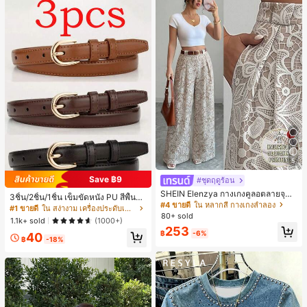
5
Save ฿9
#ชุดฤดูร้อน
SHEIN Elenzya กางเกงคูลอตลายจุดเ
3ชิ้น/2ชิ้น/1ชิ้น เข็มขัดหนัง PU สีพื้น
อวสูงแบบใหม่สำหรับฤดูใบไม้ผลิ/ฤดูร้อ
#4 ขายดี
ใน หลากสี กางเกงลำลอง
ลำลอง ดีไซน์มินิมอล เหมาะสำหรับผู้ห
#1 ขายดี
ใน สง่างาม เครื่องประดับเข็มขัดและเข็มขัดผู้หญิง
น, สไตล์หรูหราเหมาะสำหรับใส่ในชีวิต
80+ sold
ญิงในฤดูร้อน ฤดูใบไม้ร่วง วิทยาเขต ป
1.1k+ sold
(1000+)
ประจำวันและทำงาน, ให้ความรู้สึกวินเ
ลายฤดูใบไม้ร่วง ฮาโลวีน & คริสต์มาส
253
ทจสำหรับฤดูรับปริญญา, เทศกาลดนตร
฿
-6%
40
ความหรูหราที่เงียบสงบ
฿
-18%
ี, การแข่งม้าดาร์บี้, วันประกาศอิสรภาพ