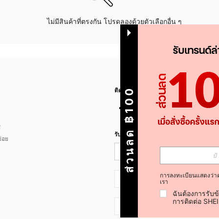
ไม่มีสินค้าที่ตรงกัน โปรดลองด้วยตัวเลือกอื่น ๆ
ส่วนลด ฿100
ติดตามเรา
ส
รับข่าวสาร SHEIN
่อย
การลงทะเบียนแสดงว่า
TH + 66
เรา
ฉันต้องการรับข
การติดต่อ SHE
TH + 66