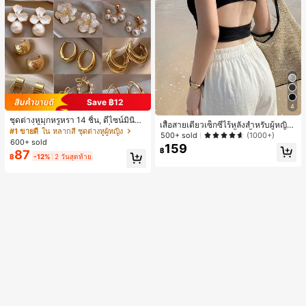
Save ฿12
4
ชุดต่างหูมุกหรูหรา 14 ชิ้น, ดีไซน์มินิมอ
เสื้อสายเดี่ยวเซ็กซี่ไร้หลังสำหรับผู้หญิง
ลใหม่ที่เป็นเอกลักษณ์ ต่างหูที่สง่างาม
#1 ขายดี
ใน หลากสี ชุดต่างหูผู้หญิง
พร้อมบราแบบมีฟองน้ำ, เสื้อกล้ามแขน
500+ sold
(1000+)
สำหรับผู้หญิง, ของขวัญสำหรับเธอ
600+ sold
กุด, เสื้อลำลองสีดำสำหรับฤดูร้อน
159
฿
87
฿
-12%
2 วันสุดท้าย