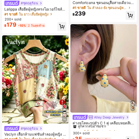
Comfortcana ชุดนอนเสื้อสายเดี่ยวแต่
#ชุดฤดูร้อน
งระบายและกางเกงขาสั้นสำหรับผู้หญิง
#1 ขายดี
ใน ลำลอง-ยัง ชุดนอนผู้หญิง
Lalippa เสื้อยืดผู้หญิงทรงโอเวอร์ไซส์ค
239
วามยาวกลาง คอกลม ไหล่ตก ลายพิมพ์
#1 ขายดี
ใน ยาว เสื้อยืดผู้หญิง
฿
ตัวอักษรและลายทางแนวตั้ง สไตล์แฟชั่
200+ sold
นมินิมอล ของขวัญให้เพื่อน
179
฿
-10%
2 วันสุดท้าย
Alley Deep Jewelry
#1 ขายดี
ใน โบโฮ ต่างหูผู้หญิง
16
ลูกค้ากลับมาซื้อซ้ำ!
ต่างหูโลหะรูปตัว C 1 คู่ เคลือบหยดสีเห
ลือง ลายจุดสีน้ำเงิน สไตล์ยุโรปและอเม
เกือบหมดแล้ว!
#1 ขายดี
#1 ขายดี
ใน โบโฮ ต่างหูผู้หญิง
ใน โบโฮ ต่างหูผู้หญิง
#ชุดฤดูร้อน
ริกัน แฟชั่นส่วนตัว หวานและสง่างาม
300+ sold
ลูกค้ากลับมาซื้อซ้ำ!
ลูกค้ากลับมาซื้อซ้ำ!
Vaclyn เสื้อกล้ามแฟชั่นลำลองผู้หญิง ล
สำหรับผู้หญิงและเด็กหญิง สำหรับการเ
35
ายแพตช์เวิร์ก แขนกุด คอกลม ติดกระดุ