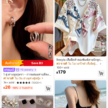
7
16
Resyla เสื้อยืดลำลองพิมพ์ลายปักลูกปัด
Save ฿3
รูปโบว์ขนาดใหญ่สำหรับผู้หญิง
#3 ขายดี
ใน โอเวอร์ไซส์ เสื้อยืดผู้หญิง
100+ sold
YS jewelry
179
฿
1 คู่ ต่างหูหรูหรา - การผสมผสานที่ลงตั
วของแฟชั่นและความซับซ้อน, ดีไซน์ส
#1 ขายดี
ใน เงิน ต่างหูห่วงผู้หญิง
องชั้น, เหมาะสำหรับสุภาพสตรีและนักเ
1k+ sold
(1000+)
รียน, ต่างหูทองแดงฝังไมโคร
26
฿
-10%
2 วันสุดท้าย