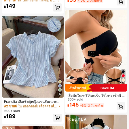
เกือบหมดแล้ว!
เกือบหมดแล้ว!
#1 ขายดี
ใน โบโฮ ต่างหูผู้หญิง
#1 ขายดี
ใน ใหม่ เสื้อกล้ามผู้หญิง & Camis
฿
-10%
2 วันสุดท้าย
ดินทาง งานแต่งงาน ปาร์ตี้ วันเกิด ของ
ม
149
ลูกค้ากลับมาซื้อซ้ำ!
ขวัญคริสต์มาส 2026
฿
เกือบหมดแล้ว!
Save ฿4
12
เสื้อชั้นในสตรีไร้ตะเข็บ ไร้โครง เซ็กซี่ ด้
านข้างไม่ลื่น แผ่นรองถอดได้ ลายไขว้ห
300+ sold
Franclia เสื้อเชิ้ตผู้หญิงแขนสั้นคอระบา
ลัง ไร้สาย สบายตลอดวัน
145
ยกระดุมเดี่ยวลายทาง
฿
-3%
2 วันสุดท้าย
#2 ขายดี
ใน ปลอกคอตั้ง เสื้อสตรี เสื้อเบลาส์ & Tee
600+ sold
189
฿