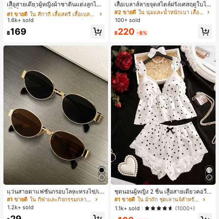
ลูกค้ากลับมาซื้อซ้ำ!
เสื้อสายเดี่ยวผู้หญิงผ้าซาตินแต่งลูกไม้
เสื้อเบลาส์ลายจุดสไตล์ฝรั่งเศสฤดูใบไม้
- เสื้อสายเดี่ยวฤดูร้อนสีคากีมีรอยผ่าด้า
ร่วง, ทรงเข้ารูป, แขนยาวคอวี, สไตล์ให
#1 ขายดี
#1 ขายดี
ใน สีกากี เสื้อสตรี เสื้อเบลาส์ & Tee
ใน สีกากี เสื้อสตรี เสื้อเบลาส์ & Tee
#2 ขายดี
ใน นุ่มและน้ำหนักเบา เสื้อสตรี เสื้อเบลาส์ & Tee
นข้างที่น่าดึงดูดแบบสบายๆ
ม่ฤดูใบไม้ผลิ, ป้องกันแสงแดด, ใส่ไป
1.6k+ sold
100+ sold
ลูกค้ากลับมาซื้อซ้ำ!
ลูกค้ากลับมาซื้อซ้ำ!
ทำงานและลำลอง สีขาว
#1 ขายดี
ใน สีกากี เสื้อสตรี เสื้อเบลาส์ & Tee
220
169
฿
-8%
฿
ลูกค้ากลับมาซื้อซ้ำ!
แว่นสายตาแฟชั่นกรอบโลหะทรงไข่/เห
ชุดนอนผู้หญิง 2 ชิ้น เสื้อสายเดี่ยวคอวีลู
ลี่ยมสำหรับผู้หญิง (กรอบครึ่ง), เหมาะ
กไม้ พร้อมกางเกงขาสั้นแต่งลูกไม้ แต่ง
#1 ขายดี
ใน กีฬาและกิจกรรมกลางแจ้ง
#1 ขายดี
ใน ผ้าถัก ชุดเลานจ์สำหรับผู้หญิง
สำหรับใส่ในชีวิตประจำวันและกิจกรรม
โบว์ที่เอว ชุดลำลองผู้หญิงนุ่มสบายน่ารั
1.2k+ sold
1.1k+ sold
(1000+)
กลางแจ้ง
ก สไตล์เอสเธติก
29