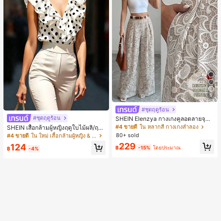
5
#ชุดฤดูร้อน
#ชุดฤดูร้อน
SHEIN Elenzya กางเกงคูลอตลายจุดเ
อวสูงแบบใหม่สำหรับฤดูใบไม้ผลิ/ฤดูร้อ
#4 ขายดี
ใน หลากสี กางเกงลำลอง
SHEIN เสื้อกล้ามผู้หญิงฤดูใบไม้ผลิ/ฤดูร้
น, สไตล์หรูหราเหมาะสำหรับใส่ในชีวิต
อน ใหม่ สไตล์มินิมอลลำลองหรูหรา สีบ
80+ sold
#4 ขายดี
ใน ใหม่ เสื้อกล้ามผู้หญิง & Camis
ประจำวันและทำงาน, ให้ความรู้สึกวินเ
ล็อก ลายจุด คอวี แพตช์เวิร์ก ชายระบา
229
124
ทจสำหรับฤดูรับปริญญา, เทศกาลดนตร
ย แขนกุด ทรงเข้ารูป อเนกประสงค์, เสื้อ
฿
-15%
โดยประมาณ
฿
-4%
ี, การแข่งม้าดาร์บี้, วันประกาศอิสรภาพ
ผู้หญิงฤดูใบไม้ผลิ/ฤดูร้อน, เสื้อหรูหราผู้
หญิง, เสื้อเที่ยวพักผ่อนผู้หญิง