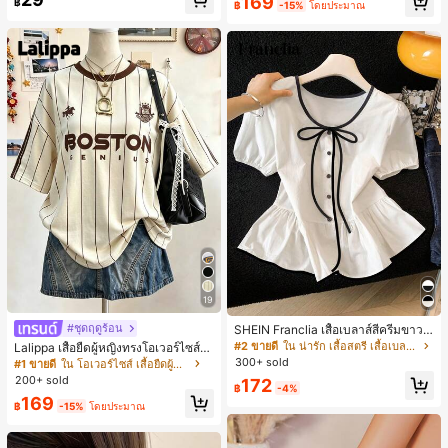
169
฿
฿
-15%
โดยประมาณ
19
#ชุดฤดูร้อน
SHEIN Franclia เสื้อเบลาส์สีครีมขาวนุ่
มนวล เอวรูด, แต่งขอบตัดกัน + โบว์ผูก,
#2 ขายดี
ใน น่ารัก เสื้อสตรี เสื้อเบลาส์ & Tee
Lalippa เสื้อยืดผู้หญิงทรงโอเวอร์ไซส์ค
แขนพอง จับคู่กับกระโปรงชายระบาย,
วามยาวกลาง คอกลม ไหล่ตก ลายพิมพ์
300+ sold
#1 ขายดี
ใน โอเวอร์ไซส์ เสื้อยืดผู้หญิง
ลดอายุและดูดี, นุ่มและเก๋ไก๋สำหรับใส่ทุ
ตัวอักษรและลายทางแนวตั้ง สไตล์แฟชั่
200+ sold
172
กวัน
฿
-4%
นมินิมอล ของขวัญให้เพื่อน
169
฿
-15%
โดยประมาณ