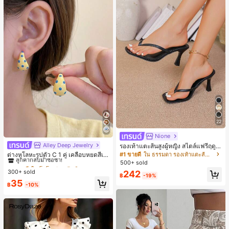
22
Nione
Alley Deep Jewelry
#1 ขายดี
ใน โบโฮ ต่างหูผู้หญิง
รองเท้าแตะส้นสูงผู้หญิง สไตล์แฟรี่ฤดูร้
อน ส้นบาง แบบคีบ แต่งสายคาดผม รอ
ลูกค้ากลับมาซื้อซ้ำ!
#1 ขายดี
ใน ธรรมดา รองเท้าแตะส้นสูงผู้หญิง
ต่างหูโลหะรูปตัว C 1 คู่ เคลือบหยดสีเห
งเท้าแตะชายหาดสำหรับเที่ยวพักผ่อน
ลือง ลายจุดสีน้ำเงิน สไตล์ยุโรปและอเม
500+ sold
เกือบหมดแล้ว!
#1 ขายดี
#1 ขายดี
ใน โบโฮ ต่างหูผู้หญิง
ใน โบโฮ ต่างหูผู้หญิง
แฟชั่นสายไขว้ สำหรับเดทไนท์
ริกัน แฟชั่นส่วนตัว หวานและสง่างาม
300+ sold
ลูกค้ากลับมาซื้อซ้ำ!
ลูกค้ากลับมาซื้อซ้ำ!
242
฿
-19%
สำหรับผู้หญิงและเด็กหญิง สำหรับการเ
เกือบหมดแล้ว!
เกือบหมดแล้ว!
#1 ขายดี
ใน โบโฮ ต่างหูผู้หญิง
35
ดินทาง งานแต่งงาน ปาร์ตี้ วันเกิด ของ
฿
-10%
ลูกค้ากลับมาซื้อซ้ำ!
ขวัญคริสต์มาส 2026
เกือบหมดแล้ว!