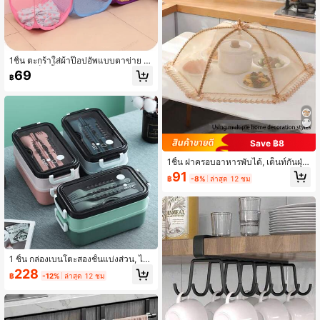
1ชิ้น ตะกร้าใส่ผ้าป๊อปอัพแบบตาข่าย -
ตะกร้าเก็บเสื้อผ้าแบบพับได้และพกพาไ
69
฿
ด้ สามารถเก็บเสื้อผ้าสกปรก ถุงเท้า ชุด
ชั้นใน ของเล่น ฯลฯ - ตะกร้าเก็บของใน
บ้านแบบผ้าคลาสสิก
Save ฿8
1ชิ้น ฝาครอบอาหารพับได้, เต็นท์กันฝุ่น
และแมลงวันสำหรับโต๊ะ, ตาข่ายป้องกัน
91
฿
-8%
ล่าสุด 12 ชม
อาหารสี่เหลี่ยมผืนผ้าสำหรับห้องครัว
1 ชิ้น กล่องเบนโตะสองชั้นแบ่งส่วน, ไม
โครเวฟ, พร้อมส้อม ช้อน และตะเกียบ,
228
฿
-12%
ล่าสุด 12 ชม
พกพาและใช้ซ้ำได้, เหมาะสำหรับงาน อ
อฟฟิศ โรงเรียน แคมปิ้ง ปิกนิก, อุปกรณ์
จำเป็นสำหรับนักเรียน