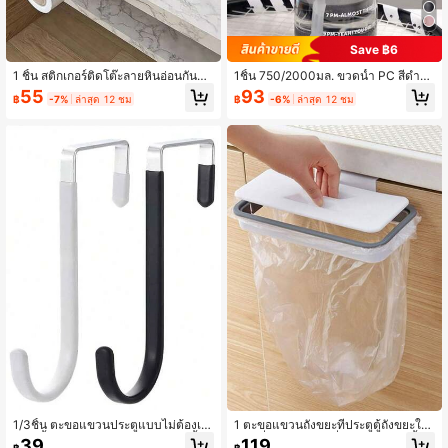
Save ฿6
1 ชิ้น สติกเกอร์ติดโต๊ะลายหินอ่อนกันน้ำ
1ชิ้น 750/2000มล. ขวดน้ำ PC สีดำค
แบบมีกาวในตัว เหมาะสำหรับปรับปรุง
วามจุขนาดใหญ่, ถ้วยหลอดแบบพกพา
55
93
฿
-7%
ล่าสุด 12 ชม
฿
-6%
ล่าสุด 12 ชม
โต๊ะทำงาน โต๊ะอาหาร โต๊ะกาแฟ
สำหรับกีฬาและฟิตเนส, เหมาะสำหรับใ
ช้ในบ้านและการเดินทางกลางแจ้ง
1/3ชิ้น ตะขอแขวนประตูแบบไม่ต้องเจ
1 ตะขอแขวนถังขยะที่ประตูตู้ถังขยะใน
าะรู, ชั้นวางของในครัว, ราวแขวนเสื้อผ้
ครัว ที่แขวนถุงขยะที่ประตู อุปกรณ์ชั้นว
39
119