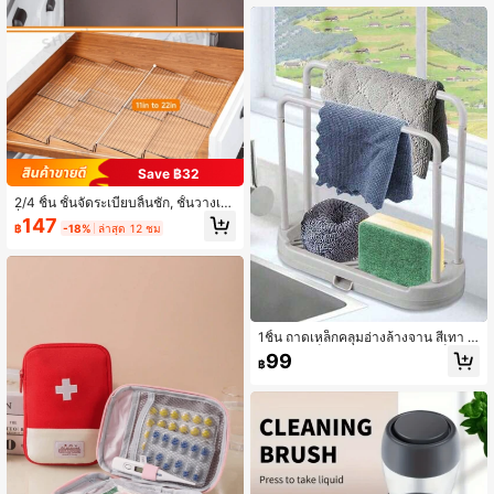
มันเตา ผ้าทำความสะอาดอเนกประสงค์
ในบ้าน สามารถใช้แทนผ้าล้างจานแบบ
เดิมได้
Save ฿32
2/4 ชิ้น ชั้นจัดระเบียบลิ้นชัก, ชั้นวางเค
รื่องเทศในครัว - ปรับได้, วัสดุอะคริลิก,
147
฿
-18%
ล่าสุด 12 ชม
เหมาะสำหรับจัดระเบียบลิ้นชักในครัว,
ขวดเครื่องเทศ, ตู้, พื้นที่เก็บอาหาร, อุปก
รณ์ในครัว และชั้นวางขวดเครื่องเทศ -
โซลูชันการจัดเก็บที่ใช้งานได้จริง
1ชิ้น ถาดเหล็กคลุมอ่างล้างจาน สีเทา อุ
ปกรณ์จัดเก็บในครัว, อุปกรณ์จัดเก็บ สแ
99
฿
ปงค์ ผ้าเช็ดจาน ผ้า แปรง สครับเบอร์ ที่
ป้องกันสนิม ตั้งบนเคาน์เตอร์ครัว