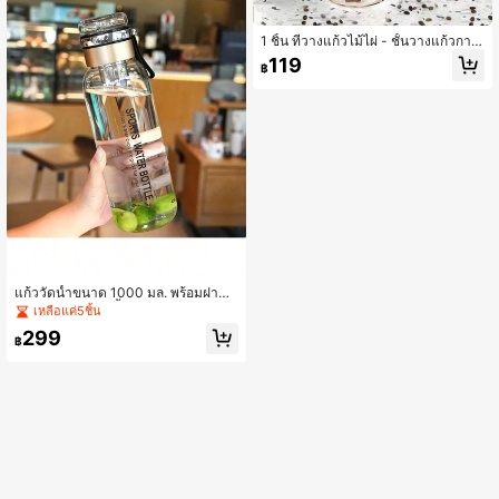
1 ชิ้น ที่วางแก้วไม้ไผ่ - ชั้นวางแก้วกาแ
ฟและถ้วยชาพร้อมตะขอ 6 อัน, เหมาะ
119
฿
สำหรับวางบนเคาน์เตอร์ - อุปกรณ์เสริม
สำหรับบาร์กาแฟที่ทันสมัย
แก้ววัดน้ำขนาด 1000 มล. พร้อมฝาปิด
และ​ตัวกรอง แก้วน้ำกันความร้อน ควา
เหลือแค่5ชิ้น
มจุขนาดใหญ่ พกพาสะดวก มีฝาปิด แย
299
กชาและน้ำ แก้วทำชา
฿