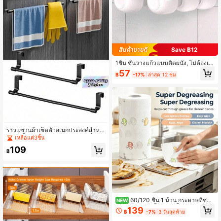
Save ฿12
1ชิ้น ชั้นวางแก้วแบบติดผนัง, ไม่ต้องเจ
าะ, เหมาะสำหรับห้องครัว, ตะขอ 6 อัน
57
฿
-17%
ล่าสุด 12 ชม
ที่แขวนเก็บของในตู้เหล็ก
ราวแขวนผ้าเช็ดตัวอเนกประสงค์สำหรั
บห้องน้ำและห้องครัว แบบประตูเดี่ยว พ
เหลือแค่3ชิ้น
ร้อมตะขอแขวน ติดตั้งโดยไม่ต้องเจาะ
109
฿
60/120 ชิ้น 1 ม้วน กระดาษทิชชู่ค
NEW
รัวหนา ใช้แล้วทิ้งได้ ใช้ซ้ำได้ ดูดซับได้
139
฿
-7%
3 วันสุดท้าย
ดี แห้งและเปียก ไม่หลุดร่วง เหมาะสำห
รับเคาน์เตอร์ครัว อ่างล้างจาน คราบน้ำ