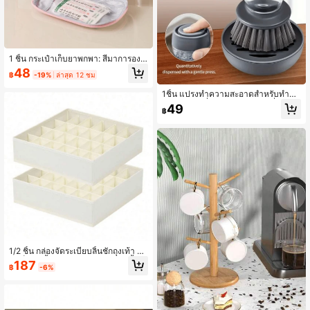
1 ชิ้น กระเป๋าเก็บยาพกพา: สีมาการอง,
วัสดุผ้าทนทาน, เหมาะสำหรับการใช้ยา
48
฿
-19%
ล่าสุด 12 ชม
ประจำวัน, กลับไปโรงเรียน, กลับไปโรงเ
รียน
1ชิ้น แปรงทำความสะอาดสำหรับทำคว
ามสะอาดเครื่องครัวสองส่วน เครื่องมือ
49
฿
แบบแมนนวล รวมถึงฐาน กลไกการทำ
ความสะอาด และเครื่องจ่ายของเหลว มี
แปรงพลาสติกที่แข็งแรง เครื่องจ่ายสบู่ใ
นตัว
1/2 ชิ้น กล่องจัดระเบียบลิ้นชักถุงเท้า กล่
องเก็บชุดชั้นใน กล่องจัดระเบียบตู้เสื้อผ้
187
฿
-6%
า 24 ช่อง ชั้นเก็บถุงเท้า สำหรับเก็บถุงเ
ท้า ผ้าเช็ดหน้า เนคไท เข็มขัด