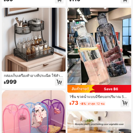
฿
฿
า, ชั้นวาง, ตะขอรูปตัว S
างของในครัว
กล่องเก็บเครื่องสำอางที่ประณีต ใช้สำห
รับจัดระเบียบผลิตภัณฑ์ดูแลผิว เหมาะ
999
฿
สำหรับห้องน้ำและโต๊ะเครื่องแป้ง ตกแต่
งห้องนอน กลับไปโรงเรียน
Save ฿6
1ชิ้น ขวดน้ำแบบมีขีดบอกปริมาณ 500
มล./750มล. สไตล์มินิมอลหรูหรา ความ
73
฿
-8%
ล่าสุด 12 ชม
จุขนาดใหญ่ ป้องกันการรั่วซึม พกพาสะ
ดวก เหมาะสำหรับของขวัญวันพ่อ [วันเ
กิด] บ้าน ฟิตเนสกลางแจ้ง น้ำผลไม้ แล
ะการเก็บเครื่องดื่มอื่นๆ