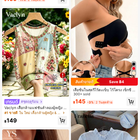
Save ฿4
เสื้อชั้นในสตรีไร้ตะเข็บ ไร้โครง เซ็กซี่ ด้
16
านข้างไม่ลื่น แผ่นรองถอดได้ ลายไขว้ห
300+ sold
ลัง ไร้สาย สบายตลอดวัน
145
#ชุดฤดูร้อน
฿
-3%
2 วันสุดท้าย
Vaclyn เสื้อกล้ามแฟชั่นลำลองผู้หญิง ล
ายแพตช์เวิร์ก แขนกุด คอกลม ติดกระดุ
#1 ขายดี
ใน ใหม่ เสื้อกล้ามผู้หญิง & Camis
ม
149
฿