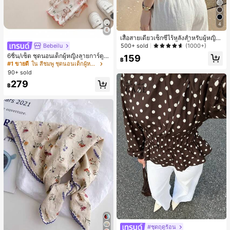
4
เสื้อสายเดี่ยวเซ็กซี่ไร้หลังสำหรับผู้หญิง
พร้อมบราแบบมีฟองน้ำ, เสื้อกล้ามแขน
Bebeilu
500+ sold
(1000+)
กุด, เสื้อลำลองสีดำสำหรับฤดูร้อน
6ชิ้น/เซ็ต ชุดนอนเด็กผู้หญิงลายการ์ตูน
159
฿
หมีและดอกไม้ คอกลม แขนสั้น กางเกง
#1 ขายดี
ใน สีชมพู ชุดนอนเด็กผู้หญิง
ขาสั้น ขอบระบาย สวมใส่สบาย
90+ sold
279
฿
#ชุดฤดูร้อน