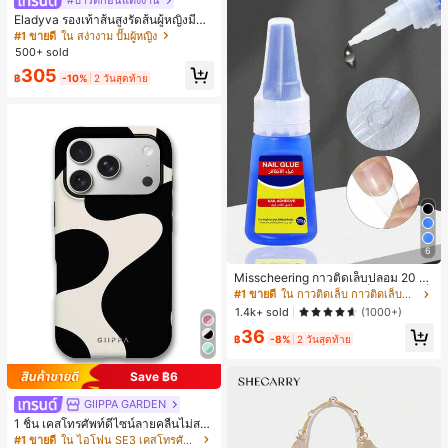
#ปาร์ตี้ก่อนแต่งงาน
Eladyva รองเท้าส้นสูงรัดส้นผู้หญิงมีดอ
กไม้ประดับตาข่ายเสริมและสามารถสว
#1 ขายดี
ใน สง่างาม ปั๊มผู้หญิง
มได้สองแบบ ส้นสูง 7 ซม. รูปแบบโรมัน
500+ sold
หรูหรา ส้นเข็ม ลุคเทพนิยาย
305
฿
-10%
2 วันสุดท้าย
6
Misscheering กาวติดเล็บปลอม 20 กรั
ม แรงยึดสูง เจลสติกเกอร์เล็บนุ่ม แห้งเร็
#1 ขายดี
ใน กาวติดเล็บ กาวติดเล็บและสารยึดติด
ว เหมาะสำหรับผู้เริ่มต้นทำเล็บ ติดทนน
1.4k+ sold
(1000+)
าน
36
฿
-8%
2 วันสุดท้าย
Save ฿6
GIIPPA GARDEN
1 ชิ้น เคสโทรศัพท์ดีไซน์ลายคลื่นไม่สม
มาตรสำหรับ Phone 17 Pro Max, เหม
#1 ขายดี
ใน ไอโฟน SE3 เคสโทรศัพท์แฟชั่น