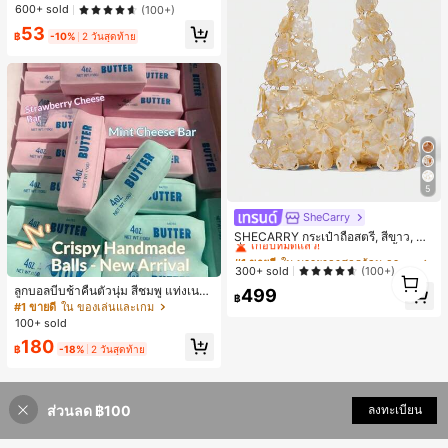
าะสำหรับ Phone 16 Pro Max, 15 Pro
600+ sold
(100+)
Max, 14 Pro Max, เคสโทรศัพท์สไตล์เ
53
กาหลีและน่าสนใจ, เข้ากันได้กับ 11/12/
฿
-10%
2 วันสุดท้าย
13/14/15/16 Pro Max Plus, ดีไซน์หรู
หราเหมาะสำหรับทั้งชายและหญิง, ของ
ขวัญในอุดมคติสำหรับคริสต์มาส, วันว
าเลนไทน์, อีสเตอร์, ฤดูแต่งงานและวันเ
กิดสำหรับแฟนสาว
5
SheCarry
#1 ขายดี
ใน บรรยากาศฤดูร้อน กระเป๋าหูหิ้วด้านบนผู้หญิง
เกือบหมดแล้ว!
SHECARRY กระเป๋าถือสตรี, สีขาว, แฟ
ชั่น, สง่างาม, วันหยุด, งานปาร์ตี้
#1 ขายดี
#1 ขายดี
ใน บรรยากาศฤดูร้อน กระเป๋าหูหิ้วด้านบนผู้หญิง
ใน บรรยากาศฤดูร้อน กระเป๋าหูหิ้วด้านบนผู้หญิง
เกือบหมดแล้ว!
เกือบหมดแล้ว!
300+ sold
(100+)
1
1
#1 ขายดี
ใน บรรยากาศฤดูร้อน กระเป๋าหูหิ้วด้านบนผู้หญิง
ลูกบอลบีบช้าคืนตัวนุ่ม สีชมพู แท่งเนย
499
฿
บีบคลายเครียด นุ่มยืดหยุ่น ของเล่นบีบ
เกือบหมดแล้ว!
#1 ขายดี
ใน ของเล่นและเกม
4 ออนซ์ ของเล่นเกลือ เหมาะสำหรับขอ
100+ sold
งขวัญวันหยุด ของขวัญสนุกและน่ารัก
180
ของขวัญวันเกิด ของขวัญอีสเตอร์ ของ
฿
-18%
2 วันสุดท้าย
ขวัญฮาโลวีน ของขวัญคริสต์มาส ของข
วัญปาร์ตี้ สกวิชชี่ ของเล่นสกวิชชี่ ของเ
ล่นคลายเครียดสกวิชชี่ สกวิชชี่เกี๊ยว ขอ
งเล่นสำหรับผู้ใหญ่ ผู้หญิง สกวิชชี่กรอบ
ส่วนลด ฿100
ลงทะเบียน
สกวิชชี่เนยกรอบ บีบ ลูกบอลสลัชชี่