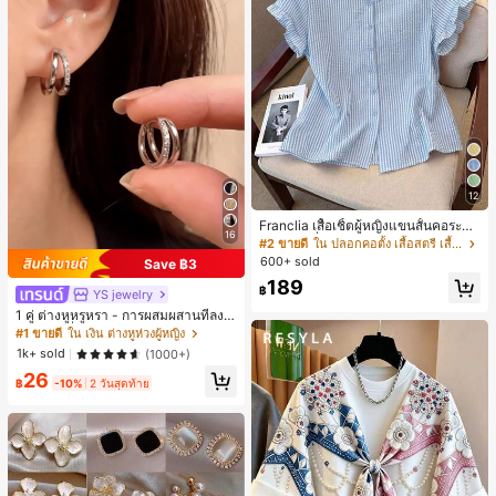
12
Franclia เสื้อเชิ้ตผู้หญิงแขนสั้นคอระบา
16
ยกระดุมเดี่ยวลายทาง
#2 ขายดี
ใน ปลอกคอตั้ง เสื้อสตรี เสื้อเบลาส์ & Tee
600+ sold
Save ฿3
189
฿
YS jewelry
1 คู่ ต่างหูหรูหรา - การผสมผสานที่ลงตั
วของแฟชั่นและความซับซ้อน, ดีไซน์ส
#1 ขายดี
ใน เงิน ต่างหูห่วงผู้หญิง
องชั้น, เหมาะสำหรับสุภาพสตรีและนักเ
1k+ sold
(1000+)
รียน, ต่างหูทองแดงฝังไมโคร
26
฿
-10%
2 วันสุดท้าย