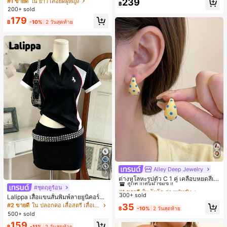
239
#1 ขายดี
ใน ยาว เสื้อยืดผู้หญิง
฿
ตัวอักษรและลายทางแนวตั้ง สไตล์แฟชั่
200+ sold
นมินิมอล ของขวัญให้เพื่อน
179
฿
-10%
2 วันสุดท้าย
Alley Deep Jewelry
#1 ขายดี
ใน โบโฮ ต่างหูผู้หญิง
7
ลูกค้ากลับมาซื้อซ้ำ!
ต่างหูโลหะรูปตัว C 1 คู่ เคลือบหยดสีเห
ลือง ลายจุดสีน้ำเงิน สไตล์ยุโรปและอเม
เกือบหมดแล้ว!
#1 ขายดี
#1 ขายดี
ใน โบโฮ ต่างหูผู้หญิง
ใน โบโฮ ต่างหูผู้หญิง
#ชุดฤดูร้อน
ริกัน แฟชั่นส่วนตัว หวานและสง่างาม
300+ sold
ลูกค้ากลับมาซื้อซ้ำ!
ลูกค้ากลับมาซื้อซ้ำ!
Lalippa เสื้อแขนสั้นพิมพ์ลายยูนิคอร์นล
สำหรับผู้หญิงและเด็กหญิง สำหรับการเ
ายทางสีตัดกันสำหรับผู้หญิง สไตล์วิทย
เกือบหมดแล้ว!
เกือบหมดแล้ว!
#1 ขายดี
ใน โบโฮ ต่างหูผู้หญิง
35
#2 ขายดี
ใน ปลอกคอ เสื้อสตรี เสื้อเบลาส์ & Tee
ดินทาง งานแต่งงาน ปาร์ตี้ วันเกิด ของ
฿
-10%
2 วันสุดท้าย
าลัย
500+ sold
ลูกค้ากลับมาซื้อซ้ำ!
ขวัญคริสต์มาส 2026
เกือบหมดแล้ว!
159
฿
-11%
2 วันสุดท้าย