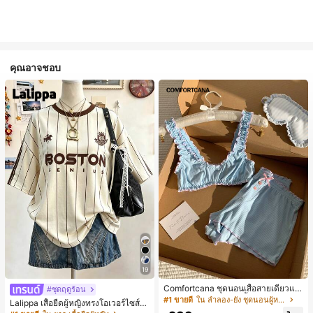
คุณอาจชอบ
19
Comfortcana ชุดนอนเสื้อสายเดี่ยวแต่
#ชุดฤดูร้อน
งระบายและกางเกงขาสั้นสำหรับผู้หญิง
#1 ขายดี
ใน ลำลอง-ยัง ชุดนอนผู้หญิง
Lalippa เสื้อยืดผู้หญิงทรงโอเวอร์ไซส์ค
วามยาวกลาง คอกลม ไหล่ตก ลายพิมพ์