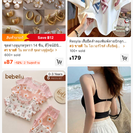
7
Save ฿12
Resyla เสื้อยืดลำลองพิมพ์ลายปักลูกปัด
ชุดต่างหูมุกหรูหรา 14 ชิ้น, ดีไซน์มินิมอ
รูปโบว์ขนาดใหญ่สำหรับผู้หญิง
#3 ขายดี
ใน โอเวอร์ไซส์ เสื้อยืดผู้หญิง
ลใหม่ที่เป็นเอกลักษณ์ ต่างหูที่สง่างาม
#1 ขายดี
ใน หลากสี ชุดต่างหูผู้หญิง
100+ sold
สำหรับผู้หญิง, ของขวัญสำหรับเธอ
600+ sold
179
฿
87
฿
-12%
2 วันสุดท้าย
0-3 Years