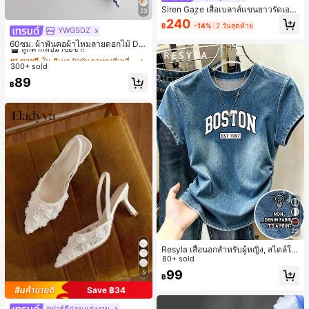
Siren Gaze เสื้อเบลาส์แขนยาวรัดเอว
23
ลายจุดสีน้ำตาลใหม่สำหรับฤดูใบไม้ร่ว
240
฿
-14%
2 วันสุดท้าย
งสำหรับผู้หญิง
YWGSDZ
#1 ขายดี
ใน สีเบจ ผ้าพันคอทรงสี่เหลี่ยมและผ้าพันคอสำหรับผู้
ลูกค้ากลับมาซื้อซ้ำ!
60ซม. ผ้าพันคอผ้าไหมลายดอกไม้ Dit
sy สีเบจ, เครื่องประดับใหม่สำหรับผู้หญิ
#1 ขายดี
#1 ขายดี
ใน สีเบจ ผ้าพันคอทรงสี่เหลี่ยมและผ้าพันคอสำหรับผู้
ใน สีเบจ ผ้าพันคอทรงสี่เหลี่ยมและผ้าพันคอสำหรับผู้
งฤดูใบไม้ผลิ/ฤดูใบไม้ร่วง, ผ้าพันคอผืน
300+ sold
ลูกค้ากลับมาซื้อซ้ำ!
ลูกค้ากลับมาซื้อซ้ำ!
บางอเนกประสงค์หรูหรา
#1 ขายดี
ใน สีเบจ ผ้าพันคอทรงสี่เหลี่ยมและผ้าพันคอสำหรับผู้
89
฿
ลูกค้ากลับมาซื้อซ้ำ!
23
Resyla เสื้อนอกสำหรับผู้หญิง, สไตล์ให
ม่ฤดูร้อน, กีฬากลางแจ้งแบบสบายๆ, ลา
80+ sold
ยออกแบบ, พิมพ์ตัวอักษร & ตัวเลข สีน้ำ
99
5
฿
เงิน แฟชั่น & อเนกประสงค์ เสื้อยืด, สตรี
ทแวร์ถ่ายภาพ, สไตล์สตรีท, เทศกาล, เ
Save ฿34
สื้อยืดสำหรับผู้หญิง