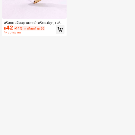
สร้อยคอจี้สแตนเลสสำหรับแม่ลูก, เครื่อ
42
งประดับแฟชั่นสำหรับครอบครัว, ของข
฿
-14%
นาทีสุดท้าย 56
วัญวันแม่
โดยประมาณ