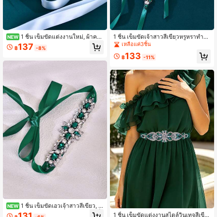
1 ชิ้น เข็มขัดแต่งงานใหม่, ผ้าคา
1 ชิ้น เข็มขัดเจ้าสาวสีเขียวหรูหราทำด้
NEW
ดประดับลูกปัดและเพชรเทียม, อุปกรณ์เ
วยมือ, ตกแต่งเอวชุดแฟชั่นเวที, อุปกร
เหลือแค่3ชิ้น
137
฿
-8%
สริมชุดการแสดงบนเวที, เข็มขัดเพื่อนเ
ณ์เสริมงานแต่งงาน & ของขวัญวันหยุด
133
จ้าสาว, ริบบิ้นซาตินสีฟ้าอ่อน ฤดูแต่งงา
฿
-11%
นออสเตรเลีย
1 ชิ้น เข็มขัดเอวเจ้าสาวสีเขียว, อุ
NEW
ปกรณ์เสริมเอวสำหรับเพื่อนเจ้าสาว, เข็
131
1 ชิ้น เข็มขัดแต่งงานสไตล์วินเทจสีเขีย
฿
-6%