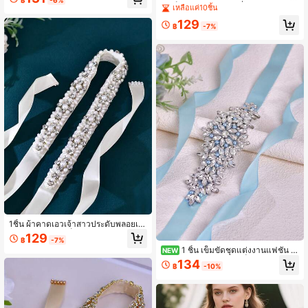
มขัดเอวสำหรับชุดงานปาร์ตี้บอลและงา
ว, เข็มขัดรัดเอวผู้หญิงที่ประณีต, อุปกร
เหลือแค่10ชิ้น
นพิเศษ, อุปกรณ์เสริมชุดฮาโลวีน
ณ์เสริมที่หรูหรา, เหมาะสำหรับงานปาร์
129
ตี้ที่เป็นทางการ, โอกาสพิเศษ, ชุดเจ้าสา
฿
-7%
ว
1ชิ้น ผ้าคาดเอวเจ้าสาวประดับพลอยเที
ยมสีเงินหรูหรา, เข็มขัดชุดแต่งงานประ
129
฿
-7%
ดับไข่มุก, เหมาะสำหรับชุดทางการสตร
1 ชิ้น เข็มขัดชุดแต่งงานแฟชั่น ต
NEW
ี, งานเลี้ยงตอนเย็น, การแสดงบนเวที
กแต่งด้วยมุกสีฟ้าอ่อน เข็มขัดเอวประดั
134
฿
-10%
บด้วยคริสตัลทำด้วยมือ เหมาะสำหรับง
านปาร์ตี้ งานเลี้ยง อุปกรณ์เสริมเอวชุด