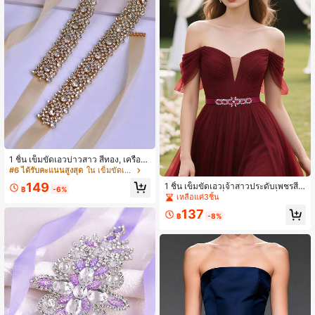
1 ชิ้น เข็มขัดเอวบ่าวสาว สีทอง, เครื่อง
ประดับเอวชุดราตรีคลาสสิกสำหรับสตรี,
#6 ได้รับคะแนนสูงสุด
ใน เข็มขัดเจ้าสาว
อุปกรณ์เสริมเครื่องประดับร่างกายสำหรั
149
1 ชิ้น เข็มขัดเอวเจ้าสาวประดับเพชรสีแ
บงานปาร์ตี้ งานเลี้ยง และชุดราตรีทาง
฿
-6%
ดงเบอร์กันดี, เครื่องประดับเอวที่ปรับได้,
เหลือแค่3ชิ้น
การ
เข็มขัดชุดราตรีสำหรับงานปาร์ตี้, เข็มขั
137
ดเพื่อนเจ้าสาวราคาประหยัด, ของขวัญ
฿
-8%
วันขอบคุณพระเจ้า