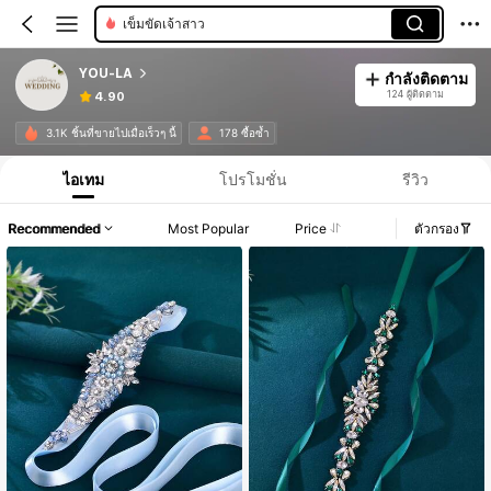
เข็มขัดเจ้าสาว
YOU-LA
กำลังติดตาม
124 ผู้ติดตาม
4.90
3.1K ชิ้นที่ขายไปเมื่อเร็วๆ นี้
178 ซื้อซ้ำ
ไอเทม
โปรโมชั่น
รีวิว
Recommended
Most Popular
Price
ตัวกรอง