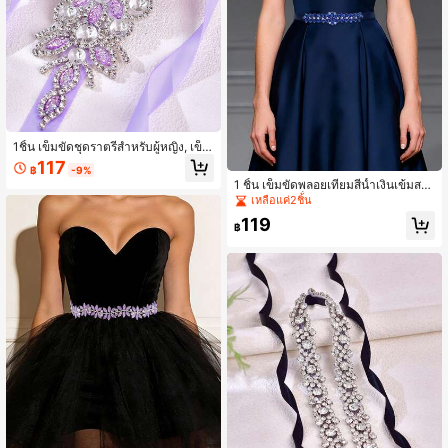
1ชิ้น เข็มขัดชุดราตรีสำหรับผู้หญิง, เข็ม
ขัดชุดแต่งงาน, ตกแต่งเอวชุดทางการ,
117
฿
-9%
ของขวัญงานบอลและพิธีครบรอบ, อุปก
1 ชิ้น เข็มขัดพลอยเทียมสีน้ำเงินเข้มสไ
รณ์เสริมชุดสำหรับผู้หญิง
ตล์มินิมอล, เข็มขัดคาดเอวสำหรับงาน
เหลือแค่2ชิ้น
แต่งงานทำมือ, เหมาะสำหรับของขวัญ
119
วันหยุด, ของตกแต่งงานปาร์ตี้, ชุดเพื่อ
฿
นเจ้าสาวและของขวัญวันเกิด