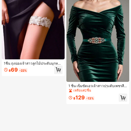
1ชิ้น ถุงน่องเจ้าสาวลูกไม้ประดับมุกหรูห
รา, แหวนต้นขาผู้หญิงมุกเทียมทำมือ, เ
69
฿
-22%
ครื่องประดับงานแต่งงานแฟชั่นเซ็กซี่, เ
ทศกาล, ปาร์ตี้
1 ชิ้น เข็มขัดเอวเจ้าสาวประดับเพชรสีสั
นสดใส, อุปกรณ์เสริมชุดเพื่อนเจ้าสาว
เหลือแค่2ชิ้น
ทำด้วยมือ, เข็มขัดผูกเอว, เหมาะสำหรั
129
บงานปาร์ตี้ตอนเย็น
฿
-13%