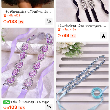
1 ชิ้น เข็มขัดแต่งงานดีไซน์ใหม่, เข็มขั
ดเจ้าสาวคริสตัลสีม่วงอ่อน, อุปกรณ์เสริ
เหลือแค่2ชิ้น
มชุดราตรีสตรีที่หวานและสง่างาม
138
฿
-7%
1 ชิ้น เข็มขัดเอวเจ้าสาวบางหรูหรา, เข็
มขัดเอวเจ้าสาวหรูหราทำด้วยมือ, อุปก
เหลือแค่1ชิ้น
รณ์เสริมเอวชุด, อุปกรณ์เสริมชุดงานปา
99
ร์ตี้และงานเย็น
฿
-9%
1 ชิ้น เข็มขัดเอวชุดแต่งงานเจ้าส
NEW
าวขายดี, เข็มขัดเอวชุดราตรีปาร์ตี้อเน
103
฿
-13%
กประสงค์, เข็มขัดเอวเพื่อนเจ้าสาวของ