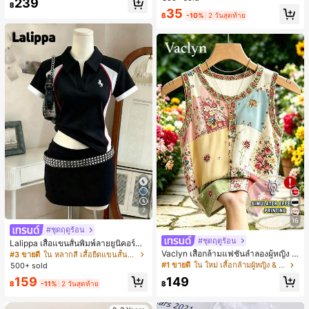
239
สำหรับผู้หญิงและเด็กหญิง สำหรับการเ
฿
#1 ขายดี
ใน โบโฮ ต่างหูผู้หญิง
35
ดินทาง งานแต่งงาน ปาร์ตี้ วันเกิด ของ
฿
-10%
2 วันสุดท้าย
ลูกค้ากลับมาซื้อซ้ำ!
ขวัญคริสต์มาส 2026
7
16
#ชุดฤดูร้อน
#ชุดฤดูร้อน
Lalippa เสื้อแขนสั้นพิมพ์ลายยูนิคอร์นล
ายทางสีตัดกันสำหรับผู้หญิง สไตล์วิทย
Vaclyn เสื้อกล้ามแฟชั่นลำลองผู้หญิง ล
#3 ขายดี
ใน หลากสี เสื้อยืดแขนสั้นเนื้อนุ่มสำหรับใส่ทุกวัน
าลัย
ายแพตช์เวิร์ก แขนกุด คอกลม ติดกระดุ
#1 ขายดี
ใน ใหม่ เสื้อกล้ามผู้หญิง & Camis
500+ sold
ม
159
149
฿
-11%
2 วันสุดท้าย
฿