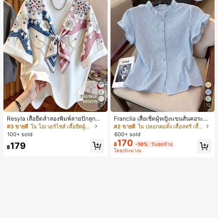
7
12
Resyla เสื้อยืดลำลองพิมพ์ลายปักลูกปัด
Franclia เสื้อเชิ้ตผู้หญิงแขนสั้นคอระบา
รูปโบว์ขนาดใหญ่สำหรับผู้หญิง
ยกระดุมเดี่ยวลายทาง
#3 ขายดี
ใน โอเวอร์ไซส์ เสื้อยืดผู้หญิง
#2 ขายดี
ใน ปลอกคอตั้ง เสื้อสตรี เสื้อเบลาส์ & Tee
100+ sold
600+ sold
170
179
฿
-10%
วันสุดท้าย
฿
โดยประมาณ