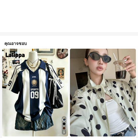
คุณอาจชอบ
9
#1 ขายดี
ใน กระเป๋า เสื้อคลุมลำลอง