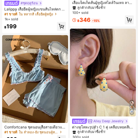
ลูกค้ากลับมาซื้อซ้ำ!
เสื้อแจ็คเก็ตสั้นผู้หญิงสไตล์วินเทจ ลายจุ
#ชุดฤดูร้อน
ดขนาดใหญ่ คอตั้ง เอวเข้ารูป แขนพอง
#1 ขายดี
#1 ขายดี
ใน กระเป๋า เสื้อคลุมลำลอง
ใน กระเป๋า เสื้อคลุมลำลอง
Lalippa เสื้อยืดผู้หญิงแขนสั้นไหล่ตก ค
ทรงหลวม แฟชั่นอเนกประสงค์ สำหรับใ
100+ sold
ลูกค้ากลับมาซื้อซ้ำ!
ลูกค้ากลับมาซื้อซ้ำ!
อวีปกเสื้อ ลายพิมพ์ดิจิทัลลายทาง สไตล์
#1 ขายดี
ใน หลากสี เสื้อยืดผู้หญิง
ส่ประจำวันและไปเที่ยวพักผ่อน
สปอร์ตแฟชั่นมินิมอล ของขวัญสำหรับเ
#1 ขายดี
ใน กระเป๋า เสื้อคลุมลำลอง
346
1k+ sold
฿
-15%
พื่อน
ลูกค้ากลับมาซื้อซ้ำ!
199
฿
Alley Deep Jewelry
#1 ขายดี
ใน โบโฮ ต่างหูผู้หญิง
ลูกค้ากลับมาซื้อซ้ำ!
Comfortcana ชุดนอนเสื้อสายเดี่ยวแต่
ต่างหูโลหะรูปตัว C 1 คู่ เคลือบหยดสีเห
งระบายและกางเกงขาสั้นสำหรับผู้หญิง
ลือง ลายจุดสีน้ำเงิน สไตล์ยุโรปและอเม
#1 ขายดี
ใน ลำลอง-ยัง ชุดนอนผู้หญิง
#1 ขายดี
#1 ขายดี
ใน โบโฮ ต่างหูผู้หญิง
ใน โบโฮ ต่างหูผู้หญิง
ริกัน แฟชั่นส่วนตัว หวานและสง่างาม
300+ sold
ลูกค้ากลับมาซื้อซ้ำ!
ลูกค้ากลับมาซื้อซ้ำ!