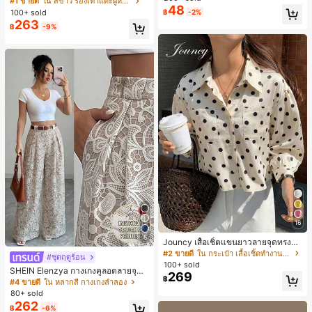
#1 ขายดี
ใน สีขาว รองเท้าแตะผู้หญิง
48
น ส้นเข็ม รองเท้าแตะแบบคีบ รองเท้าแ
100+ sold
฿
-2%
ตะชายหาดแฟชั่นสายไขว้ รองเท้าผู้ห
263
฿
-9%
ญิง สำหรับออฟฟิศ บ้าน กลางแจ้ง ดีไซ
น์หัวเหลี่ยม ชิคและหรูหรา สำหรับเดทไ
นท์
16
5
Jouncy เสื้อเชิ้ตแขนยาวลายจุดทรงหล
วมสำหรับผู้หญิง
#2 ขายดี
ใน กระเป๋า เสื้อเชิ้ตทำงานมีกระเป๋า
#ชุดฤดูร้อน
100+ sold
SHEIN Elenzya กางเกงคูลอตลายจุดเ
269
฿
อวสูงแบบใหม่สำหรับฤดูใบไม้ผลิ/ฤดูร้อ
#4 ขายดี
ใน หลากสี กางเกงลำลอง
น, สไตล์หรูหราเหมาะสำหรับใส่ในชีวิต
80+ sold
ประจำวันและทำงาน, ให้ความรู้สึกวินเ
262
฿
-6%
ทจสำหรับฤดูรับปริญญา, เทศกาลดนตร