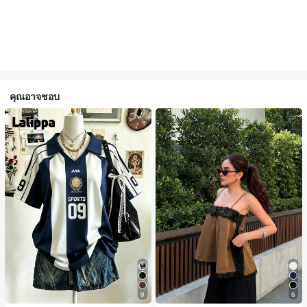
คุณอาจชอบ
#1 ขายดี
ใน สีกากี เสื้อสตรี เสื้อเบลาส์ & Tee
9
6
ลูกค้ากลับมาซื้อซ้ำ!