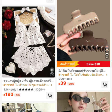
ี, การแข่งม้าดาร์บี้, วันประกาศอิสรภาพ
6
Save ฿10
2/1ชิ้น กิ๊บติดผมแฟชั่นขนาดใหญ่สีน้ำ
ตาลชานมสำหรับผู้หญิง เหมาะสำหรับก
#1 ขายดี
ใน โปรโมชั่นต้อนรับเปิดเทอม เครื่องประดับผมผู้หญิง
ารอาบน้ำ ล้างหน้า และจัดแต่งทรงผม
900+ sold
ชุดนอนผู้หญิง 2 ชิ้น เสื้อสายเดี่ยวคอวีลู
39
฿
-20%
กไม้ พร้อมกางเกงขาสั้นแต่งลูกไม้ แต่ง
#1 ขายดี
ใน ลำลอง-ยัง ชุดเลานจ์สำหรับผู้หญิง
โบว์ที่เอว ชุดลำลองผู้หญิงนุ่มสบายน่ารั
1.1k+ sold
(1000+)
ก สไตล์เอสเธติก
193
฿
-3%