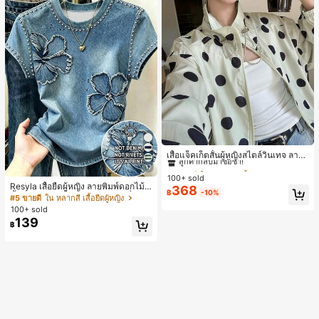
#1 ขายดี
ใน กระเป๋า เสื้อคลุมลำลอง
ลูกค้ากลับมาซื้อซ้ำ!
เสื้อแจ็คเก็ตสั้นผู้หญิงสไตล์วินเทจ ลายจุ
ดขนาดใหญ่ คอตั้ง เอวเข้ารูป แขนพอง
#1 ขายดี
#1 ขายดี
ใน กระเป๋า เสื้อคลุมลำลอง
ใน กระเป๋า เสื้อคลุมลำลอง
17
ทรงหลวม แฟชั่นอเนกประสงค์ สำหรับใ
100+ sold
ลูกค้ากลับมาซื้อซ้ำ!
ลูกค้ากลับมาซื้อซ้ำ!
ส่ประจำวันและไปเที่ยวพักผ่อน
Resyla เสื้อยืดผู้หญิง ลายพิมพ์ดอกไม้สี
368
#1 ขายดี
ใน กระเป๋า เสื้อคลุมลำลอง
฿
-10%
น้ำเงินวินเทจ เสื้อสำหรับออกไปเที่ยวฤ
#5 ขายดี
ใน หลากสี เสื้อยืดผู้หญิง
ลูกค้ากลับมาซื้อซ้ำ!
ดูร้อน ดีไซน์กราฟิก สบายๆ อเนกประสง
100+ sold
ค์ สวมใส่ประจำวัน กลางแจ้ง ช้อปปิ้ง ท่
139
฿
องเที่ยวกลางแจ้ง