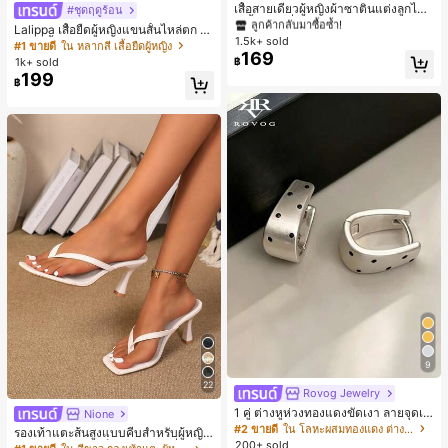
#1 ขายดี
#1 ขายดี
ใน สีกากี เสื้อสตรี เสื้อเบลาส์ & Tee
ใน สีกากี เสื้อสตรี เสื้อเบลาส์ & Tee
เสื้อสายเดี่ยวผู้หญิงผ้าซาตินแต่งลูกไม้
#ชุดฤดูร้อน
- เสื้อสายเดี่ยวฤดูร้อนสีคากีมีรอยผ่าด้า
ลูกค้ากลับมาซื้อซ้ำ!
ลูกค้ากลับมาซื้อซ้ำ!
Lalippa เสื้อยืดผู้หญิงแขนสั้นไหล่ตก ค
นข้างที่น่าดึงดูดแบบสบายๆ
1.5k+ sold
#1 ขายดี
ใน สีกากี เสื้อสตรี เสื้อเบลาส์ & Tee
อวีปกเสื้อ ลายพิมพ์ดิจิทัลลายทาง สไตล์
#1 ขายดี
ใน หลากสี เสื้อยืดผู้หญิง
169
สปอร์ตแฟชั่นมินิมอล ของขวัญสำหรับเ
ลูกค้ากลับมาซื้อซ้ำ!
1k+ sold
฿
พื่อน
199
฿
9
22
Rovog Jewelry
1 คู่ ต่างหูห่วงทองแดงขัดเงา ลายจุดเร
Nione
ขาคณิตสไตล์มินิมอล เหมาะสำหรับสว
#2 ขายดี
ใน โลหะผสมทองแดง ต่างหูผู้หญิง
รองเท้าแตะส้นสูงแบบคีบสำหรับผู้หญิง
มใส่ประจำวันแบบสบายๆ สำหรับผู้หญิง
200+ sold
สไตล์คลาสสิก สีบล็อก สไตล์แฟรี่ฤดูร้อ