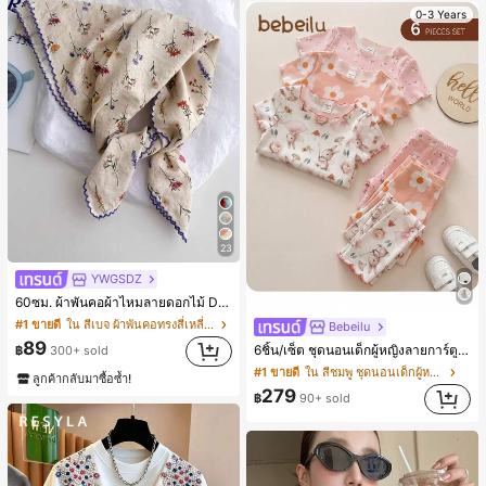
0-3 Years
23
YWGSDZ
60ซม. ผ้าพันคอผ้าไหมลายดอกไม้ Ditsy สีเบจ, เครื่องประดับใหม่สำหรับผู้หญิงฤดูใบไม้ผลิ/ฤดูใบไม้ร่วง, ผ้าพันคอผืนบางอเนกประสงค์หรูหรา
#1 ขายดี
ใน สีเบจ ผ้าพันคอทรงสี่เหลี่ยมและผ้าพันคอสำหรับผู้
Bebeilu
89
6ชิ้น/เซ็ต ชุดนอนเด็กผู้หญิงลายการ์ตูนหมีและดอกไม้ คอกลม แขนสั้น กางเกงขาสั้น ขอบระบาย สวมใส่สบาย
฿
300+ sold
#1 ขายดี
ใน สีชมพู ชุดนอนเด็กผู้หญิง
ลูกค้ากลับมาซื้อซ้ำ!
279
฿
90+ sold