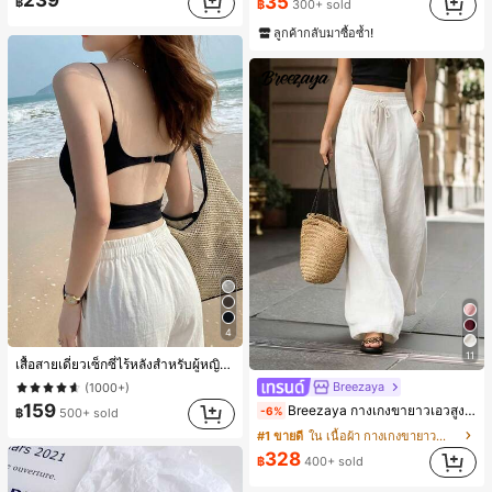
35
฿
฿
300+ sold
#1 ขายดี
ใน โบโฮ ต่างหูผู้หญิง
ลูกค้ากลับมาซื้อซ้ำ!
เกือบหมดแล้ว!
4
11
เสื้อสายเดี่ยวเซ็กซี่ไร้หลังสำหรับผู้หญิงพร้อมบราแบบมีฟองน้ำ, เสื้อกล้ามแขนกุด, เสื้อลำลองสีดำสำหรับฤดูร้อน
Breezaya
(1000+)
159
Breezaya กางเกงขายาวเอวสูงทรงหลวมขาบานสำหรับผู้หญิง สีขาวเรียบหรูสไตล์ชิค เหมาะสำหรับใส่เที่ยวทะเล วันหยุดพักผ่อนฤดูร้อน ลุคสบายๆ ใส่ได้หลายโอกาสในชีวิตประจำวัน
-6%
฿
500+ sold
#1 ขายดี
ใน เนื้อผ้า กางเกงขายาวลำลองผ้า
328
฿
400+ sold