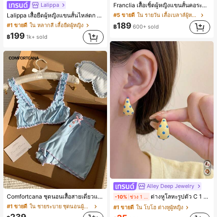
Lalippa
Franclia เสื้อเชิ้ตผู้หญิงแขนสั้นคอระบายกระดุมเดี่ยวลายทาง
Lalippa เสื้อยืดผู้หญิงแขนสั้นไหล่ตก คอวีปกเสื้อ ลายพิมพ์ดิจิทัลลายทาง สไตล์สปอร์ตแฟชั่นมินิมอล ของขวัญสำหรับเพื่อน
#5 ขายดี
ใน รายวัน เสื้อเบลาส์ผู้หญิง
189
#1 ขายดี
ใน หลากสี เสื้อยืดผู้หญิง
฿
600+ sold
199
฿
1k+ sold
Alley Deep Jewelry
#1 ขายดี
ใน โบโฮ ต่างหูผู้หญิง
Comfortcana ชุดนอนเสื้อสายเดี่ยวแต่งระบายและกางเกงขาสั้นสำหรับผู้หญิง
ต่างหูโลหะรูปตัว C 1 คู่ เคลือบหยดสีเหลือง ลายจุดสีน้ำเงิน สไตล์ยุโรปและอเมริกัน แฟชั่นส่วนตัว หวานและสง่างาม สำหรับผู้หญิงและเด็กหญิง สำหรับการเดินทาง งานแต่งงาน ปาร์ตี้ วันเกิด ของขวัญคริสต์มาส 2026
-10%
ช่วง 1 วันที่ผ่านมา
เกือบหมดแล้ว!
#1 ขายดี
ใน ชายระบาย ชุดนอนผู้หญิง
#1 ขายดี
#1 ขายดี
ใน โบโฮ ต่างหูผู้หญิง
ใน โบโฮ ต่างหูผู้หญิง
239
เกือบหมดแล้ว!
เกือบหมดแล้ว!