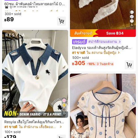
ลูกค้ากลับมาซื้อซ้ำ!
60ซม. ผ้าพันคอผ้าไหมลายดอกไม้ Dit
sy สีเบจ, เครื่องประดับใหม่สำหรับผู้หญิ
#1 ขายดี
#1 ขายดี
ใน สีเบจ ผ้าพันคอทรงสี่เหลี่ยมและผ้าพันคอสำหรับผู้
ใน สีเบจ ผ้าพันคอทรงสี่เหลี่ยมและผ้าพันคอสำหรับผู้
งฤดูใบไม้ผลิ/ฤดูใบไม้ร่วง, ผ้าพันคอผืน
300+ sold
ลูกค้ากลับมาซื้อซ้ำ!
ลูกค้ากลับมาซื้อซ้ำ!
บางอเนกประสงค์หรูหรา
89
#1 ขายดี
ใน สีเบจ ผ้าพันคอทรงสี่เหลี่ยมและผ้าพันคอสำหรับผู้
฿
ลูกค้ากลับมาซื้อซ้ำ!
5
Save ฿34
#ปาร์ตี้ก่อนแต่งงาน
Eladyva รองเท้าส้นสูงรัดส้นผู้หญิงมีดอ
กไม้ประดับตาข่ายเสริมและสามารถสว
#1 ขายดี
ใน สง่างาม ปั๊มผู้หญิง
มได้สองแบบ ส้นสูง 7 ซม. รูปแบบโรมัน
500+ sold
หรูหรา ส้นเข็ม ลุคเทพนิยาย
305
฿
-10%
3 วันสุดท้าย
15
Resyla เสื้อโปโลสไตล์อเมริกันเรโทรสำ
หรับผู้หญิง, เสื้อยืดแขนสั้นสำหรับผู้หญิ
#1 ขายดี
ใน สำนักงาน เสื้อยืดออฟฟิศ
ง, ลายม้า, สไตล์ Y2K, เสื้อโปโลแขนสั้น
100+ sold
แบบคัลเลอร์บล็อกสำหรับผู้หญิง
179