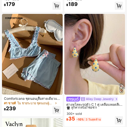
179
189
฿
฿
Comfortcana ชุดนอนเสื้อสายเดี่ยวแต่
Alley Deep Jewelry
#1 ขายดี
ใน โบโฮ ต่างหูผู้หญิง
งระบายและกางเกงขาสั้นสำหรับผู้หญิง
#1 ขายดี
ใน ชายระบาย ชุดนอนผู้หญิง
ลูกค้ากลับมาซื้อซ้ำ!
ต่างหูโลหะรูปตัว C 1 คู่ เคลือบหยดสีเห
239
ลือง ลายจุดสีน้ำเงิน สไตล์ยุโรปและอเม
เกือบหมดแล้ว!
#1 ขายดี
#1 ขายดี
ใน โบโฮ ต่างหูผู้หญิง
ใน โบโฮ ต่างหูผู้หญิง
฿
ริกัน แฟชั่นส่วนตัว หวานและสง่างาม
300+ sold
ลูกค้ากลับมาซื้อซ้ำ!
ลูกค้ากลับมาซื้อซ้ำ!
สำหรับผู้หญิงและเด็กหญิง สำหรับการเ
35
เกือบหมดแล้ว!
เกือบหมดแล้ว!
#1 ขายดี
ใน โบโฮ ต่างหูผู้หญิง
฿
-10%
3 วันสุดท้าย
ดินทาง งานแต่งงาน ปาร์ตี้ วันเกิด ของ
ลูกค้ากลับมาซื้อซ้ำ!
ขวัญคริสต์มาส 2026