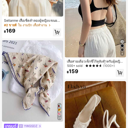
Selianne เสื้อเชิ้ตลำลองผู้หญิงแขนยา
ว คอวีเว้า ลายดอกไม้
#2 ขายดี
ใน งานปัก เสื้อทำงาน
169
฿
4
เสื้อสายเดี่ยวเซ็กซี่ไร้หลังสำหรับผู้หญิง
พร้อมบราแบบมีฟองน้ำ, เสื้อกล้ามแขน
500+ sold
(1000+)
กุด, เสื้อลำลองสีดำสำหรับฤดูร้อน
159
฿
23
YWGSDZ
#1 ขายดี
ใน สีเบจ ผ้าพันคอทรงสี่เหลี่ยมและผ้าพันคอสำหรับผู้