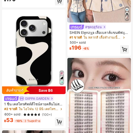
฿
#ชุดฤดูร้อน
SHEIN Elenzya เสื้อเบลาส์แขนพัฟแต่
งระบายสีพื้นสีน้ำเงินสำหรับผู้หญิง, เสื้อ
#1 ขายดี
ใน หลากสี เสื้อทำงานเนื้อผ้านุ่ม
ครอปเข้ารูปผูกโบว์คอวีตัดกันสำหรับฤ
500+ sold
ดูร้อน
196
฿
-6%
Save ฿6
GIIPPA GARDEN
1 ชิ้น เคสโทรศัพท์ดีไซน์ลายคลื่นไม่สม
มาตรสำหรับ Phone 17 Pro Max, เหม
#2 ขายดี
ใน ไอโฟน 12 มินิ เคสโทรศัพท์แฟชั่น
าะสำหรับ Phone 16 Pro Max, 15 Pro
600+ sold
(100+)
Max, 14 Pro Max, เคสโทรศัพท์สไตล์เ
53
กาหลีและน่าสนใจ, เข้ากันได้กับ 11/12/
฿
-10%
3 วันสุดท้าย
13/14/15/16 Pro Max Plus, ดีไซน์หรู
หราเหมาะสำหรับทั้งชายและหญิง, ของ