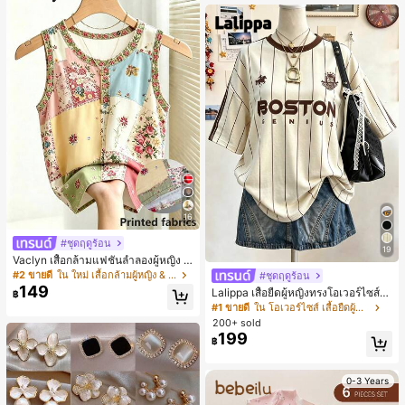
เกือบหมดแล้ว!
16
#ชุดฤดูร้อน
19
Vaclyn เสื้อกล้ามแฟชั่นลำลองผู้หญิง ล
ายแพตช์เวิร์ก แขนกุด คอกลม ติดกระดุ
#2 ขายดี
ใน ใหม่ เสื้อกล้ามผู้หญิง & Camis
#ชุดฤดูร้อน
ม
149
Lalippa เสื้อยืดผู้หญิงทรงโอเวอร์ไซส์ค
฿
วามยาวกลาง คอกลม ไหล่ตก ลายพิมพ์
#1 ขายดี
ใน โอเวอร์ไซส์ เสื้อยืดผู้หญิง
ตัวอักษรและลายทางแนวตั้ง สไตล์แฟชั่
200+ sold
นมินิมอล ของขวัญให้เพื่อน
199
฿
0-3 Years