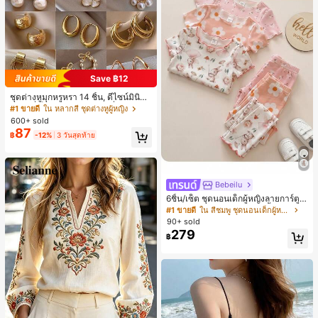
Save ฿12
ชุดต่างหูมุกหรูหรา 14 ชิ้น, ดีไซน์มินิมอ
ลใหม่ที่เป็นเอกลักษณ์ ต่างหูที่สง่างาม
#1 ขายดี
ใน หลากสี ชุดต่างหูผู้หญิง
สำหรับผู้หญิง, ของขวัญสำหรับเธอ
600+ sold
87
฿
-12%
3 วันสุดท้าย
Bebeilu
6ชิ้น/เซ็ต ชุดนอนเด็กผู้หญิงลายการ์ตูน
หมีและดอกไม้ คอกลม แขนสั้น กางเกง
#1 ขายดี
ใน สีชมพู ชุดนอนเด็กผู้หญิง
ขาสั้น ขอบระบาย สวมใส่สบาย
90+ sold
279
฿