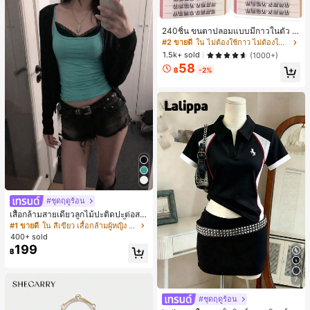
ขวัญในอุดมคติสำหรับคริสต์มาส, วันว
าเลนไทน์, อีสเตอร์, ฤดูแต่งงานและวันเ
กิดสำหรับแฟนสาว
240ชิ้น ขนตาปลอมแบบมีกาวในตัว C
-Curl, ธรรมชาติ สำหรับใช้ในชีวิตประ
#2 ขายดี
ใน ไม่ต้องใช้กาว ไม่ต้องใช้น้ำยาถอด ขนตาแต่ละเส้น
จำวันและโอกาสพิเศษ, เหมาะสำหรับผู้เ
1.5k+ sold
(1000+)
ริ่มต้น DIY, ไม่เสียหาย ใช้งานง่าย, ติด
58
ทนนาน เหมาะสำหรับงานปาร์ตี้, ถ่ายภ
฿
-2%
าพ, เวที, ขนตาปลอมเนื้อนุ่ม
#ชุดฤดูร้อน
เสื้อกล้ามสายเดี่ยวลูกไม้ปะติดปะต่อสไ
ตล์เกาหลี, สุนทรียศาสตร์ Y2K, เสื้อผ้าส
#1 ขายดี
ใน สีเขียว เสื้อกล้ามผู้หญิง & Camis
ตรีทแวร์ลำลองฤดูร้อน
400+ sold
199
฿
7
#ชุดฤดูร้อน