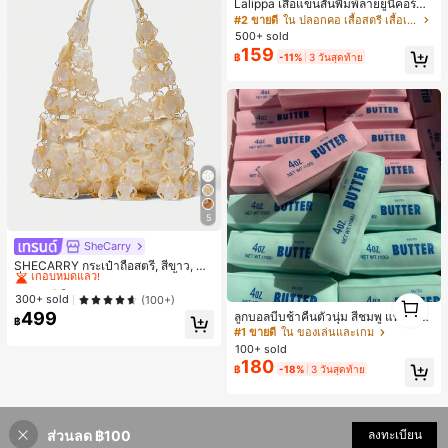
Lalippa เสื้อแขนสั้นพิมพ์ลายยูนิคอร์นล
ายทางสีตัดกันสำหรับผู้หญิง สไตล์วิทย
#2 ขายดี
ใน ปลอกคอ เสื้อสตรี เสื้อเบลาส์ & Tee
าลัย
500+ sold
159
฿
-11%
3 วันสุดท้าย
5
SheCarry
#1 ขายดี
ใน บรรยากาศฤดูร้อน กระเป๋าหูหิ้วด้านบนผู้หญิง
เกือบหมดแล้ว!
SHECARRY กระเป๋าถือสตรี, สีขาว, แฟ
ชั่น, สง่างาม, วันหยุด, งานปาร์ตี้
#1 ขายดี
#1 ขายดี
ใน บรรยากาศฤดูร้อน กระเป๋าหูหิ้วด้านบนผู้หญิง
ใน บรรยากาศฤดูร้อน กระเป๋าหูหิ้วด้านบนผู้หญิง
1
เกือบหมดแล้ว!
เกือบหมดแล้ว!
300+ sold
(100+)
1
499
ลูกบอลบีบช้าคืนตัวนุ่ม สีชมพู แท่งเนย
#1 ขายดี
ใน บรรยากาศฤดูร้อน กระเป๋าหูหิ้วด้านบนผู้หญิง
฿
บีบคลายเครียด นุ่มยืดหยุ่น ของเล่นบีบ
#1 ขายดี
ใน ของเล่นและเกม
เกือบหมดแล้ว!
4 ออนซ์ ของเล่นเกลือ เหมาะสำหรับขอ
100+ sold
งขวัญวันหยุด ของขวัญสนุกและน่ารัก
180
฿
-18%
3 วันสุดท้าย
ของขวัญวันเกิด ของขวัญอีสเตอร์ ของ
ขวัญฮาโลวีน ของขวัญคริสต์มาส ของข
วัญปาร์ตี้ สกวิชชี่ ของเล่นสกวิชชี่ ของเ
ล่นคลายเครียดสกวิชชี่ สกวิชชี่เกี๊ยว ขอ
งเล่นสำหรับผู้ใหญ่ ผู้หญิง สกวิชชี่กรอบ
ส่วนลด ฿100
ลงทะเบียน
สกวิชชี่เนยกรอบ บีบ ลูกบอลสลัชชี่