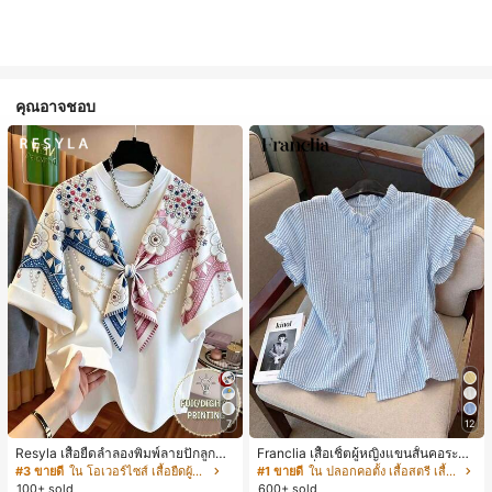
คุณอาจชอบ
7
12
Resyla เสื้อยืดลำลองพิมพ์ลายปักลูกปัด
Franclia เสื้อเชิ้ตผู้หญิงแขนสั้นคอระบา
รูปโบว์ขนาดใหญ่สำหรับผู้หญิง
ยกระดุมเดี่ยวลายทาง
#3 ขายดี
ใน โอเวอร์ไซส์ เสื้อยืดผู้หญิง
#1 ขายดี
ใน ปลอกคอตั้ง เสื้อสตรี เสื้อเบลาส์ & Tee
100+ sold
600+ sold