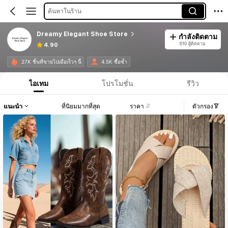
ค้นหาในร้าน
Dreamy Elegant Shoe Store
กำลังติดตาม
619 ผู้ติดตาม
4.90
27K ชิ้นที่ขายไปเมื่อเร็วๆ นี้
4.5K ซื้อซ้ำ
ไอเทม
โปรโมชั่น
รีวิว
แนะนำ
ที่นิยมมากที่สุด
ราคา
ตัวกรอง