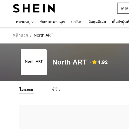
เดรส
Use up 
หมวดหมู่
พิเศษเฉพาะคุณ
มาใหม่
ดีลสุดพิเศษ
เสื้อผ้าผู้ห
หน้าแรก
North ART
/
North ART
4.92
ไอเทม
รีวิว