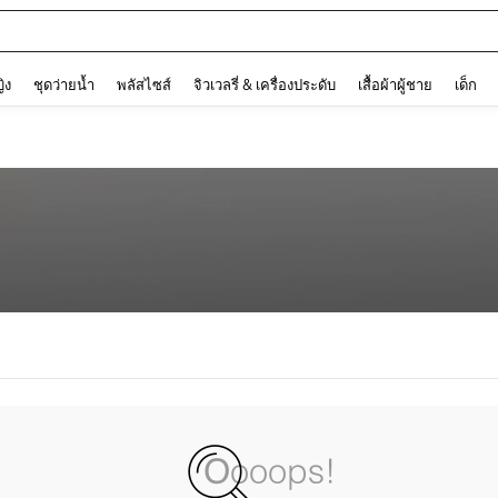
and down arrow keys to navigate search การค้นหาล่าสุด and ค้นหา. Press Enter to
ญิง
ชุดว่ายน้ำ
พลัสไซส์
จิวเวลรี่ & เครื่องประดับ
เสื้อผ้าผู้ชาย
เด็ก