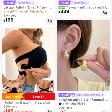
#ชุดฤดูร้อน
#ชุดฤดูร้อน
Lalippa เสื้อยืดผู้หญิงแขนสั้นไหล่ตก ค
Trelyra เดรสสั้นแขนยาวคอวีเว้า
NEW
339
อวีปกเสื้อ ลายพิมพ์ดิจิทัลลายทาง สไตล์
สีพื้นสำหรับผู้หญิง
#1 ขายดี
ใน หลากสี เสื้อยืดผู้หญิง
฿
สปอร์ตแฟชั่นมินิมอล ของขวัญสำหรับเ
1.1k+ sold
พื่อน
199
฿
Alley Deep Jewelry
#1 ขายดี
ใน โบโฮ ต่างหูผู้หญิง
Save ฿4
ลูกค้ากลับมาซื้อซ้ำ!
ต่างหูโลหะรูปตัว C 1 คู่ เคลือบหยดสีเห
เสื้อชั้นในสตรีไร้ตะเข็บ ไร้โครง เซ็กซี่ ด้
ลือง ลายจุดสีน้ำเงิน สไตล์ยุโรปและอเม
เกือบหมดแล้ว!
#1 ขายดี
#1 ขายดี
ใน โบโฮ ต่างหูผู้หญิง
ใน โบโฮ ต่างหูผู้หญิง
านข้างไม่ลื่น แผ่นรองถอดได้ ลายไขว้ห
300+ sold
ริกัน แฟชั่นส่วนตัว หวานและสง่างาม
300+ sold
ลูกค้ากลับมาซื้อซ้ำ!
ลูกค้ากลับมาซื้อซ้ำ!
ลัง ไร้สาย สบายตลอดวัน
สำหรับผู้หญิงและเด็กหญิง สำหรับการเ
145
฿
-3%
ล่าสุด 9 ชม