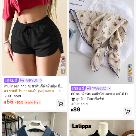
5
23
FARYUN
mulinsen กางเกงขาสั้นกีฬาผู้หญิง ดีไซ
YWGSDZ
#1 ขายดี
ใน ดอกไม้ ผ้าพันคอและผ้าพันคอผู้หญิง
น์ปลายเปิด เอวยืดหยุ่น กางเกงขาสั้น
#1 ขายดี
ใน กางเกงในผู้หญิงแบบแอคทีฟ
ลูกค้ากลับมาซื้อซ้ำ!
60ซม. ผ้าพันคอผ้าไหมลายดอกไม้ Dit
ลำลองกีฬาฤดูร้อน ความยาว 3/4
200+ sold
sy สีเบจ, เครื่องประดับใหม่สำหรับผู้หญิ
#1 ขายดี
#1 ขายดี
ใน ดอกไม้ ผ้าพันคอและผ้าพันคอผู้หญิง
ใน ดอกไม้ ผ้าพันคอและผ้าพันคอผู้หญิง
55
งฤดูใบไม้ผลิ/ฤดูใบไม้ร่วง, ผ้าพันคอผืน
฿
-50%
ล่าสุด 9 ชม
400+ sold
ลูกค้ากลับมาซื้อซ้ำ!
ลูกค้ากลับมาซื้อซ้ำ!
บางอเนกประสงค์หรูหรา
89
#1 ขายดี
ใน ดอกไม้ ผ้าพันคอและผ้าพันคอผู้หญิง
฿
ลูกค้ากลับมาซื้อซ้ำ!