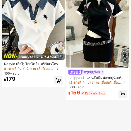
15
Resyla เสื้อโปโลสไตล์อเมริกันเรโทรสำ
7
หรับผู้หญิง, เสื้อยืดแขนสั้นสำหรับผู้หญิ
#1 ขายดี
ใน สำนักงาน เสื้อยืดออฟฟิศ
#ชุดฤดูร้อน
ง, ลายม้า, สไตล์ Y2K, เสื้อโปโลแขนสั้น
100+ sold
แบบคัลเลอร์บล็อกสำหรับผู้หญิง
Lalippa เสื้อแขนสั้นพิมพ์ลายยูนิคอร์นล
179
฿
ายทางสีตัดกันสำหรับผู้หญิง สไตล์วิทย
#2 ขายดี
ใน ปลอกคอ เสื้อสตรี เสื้อเบลาส์ & Tee
าลัย
500+ sold
159
฿
-11%
ล่าสุด 9 ชม