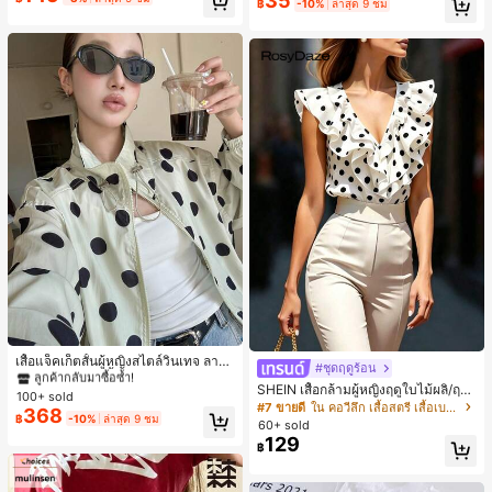
35
เกือบหมดแล้ว!
เกือบหมดแล้ว!
#1 ขายดี
ใน โบโฮ ต่างหูผู้หญิง
฿
-10%
ล่าสุด 9 ชม
ดินทาง งานแต่งงาน ปาร์ตี้ วันเกิด ของ
ลูกค้ากลับมาซื้อซ้ำ!
ขวัญคริสต์มาส 2026
เกือบหมดแล้ว!
#1 ขายดี
ใน กระเป๋า เสื้อคลุมลำลอง
ลูกค้ากลับมาซื้อซ้ำ!
เสื้อแจ็คเก็ตสั้นผู้หญิงสไตล์วินเทจ ลายจุ
#ชุดฤดูร้อน
ดขนาดใหญ่ คอตั้ง เอวเข้ารูป แขนพอง
#1 ขายดี
#1 ขายดี
ใน กระเป๋า เสื้อคลุมลำลอง
ใน กระเป๋า เสื้อคลุมลำลอง
SHEIN เสื้อกล้ามผู้หญิงฤดูใบไม้ผลิ/ฤดูร้
ทรงหลวม แฟชั่นอเนกประสงค์ สำหรับใ
100+ sold
ลูกค้ากลับมาซื้อซ้ำ!
ลูกค้ากลับมาซื้อซ้ำ!
อน ใหม่ สไตล์มินิมอลลำลองหรูหรา สีบ
ส่ประจำวันและไปเที่ยวพักผ่อน
#7 ขายดี
ใน คอวีลึก เสื้อสตรี เสื้อเบลาส์ & Tee
368
#1 ขายดี
ใน กระเป๋า เสื้อคลุมลำลอง
ล็อก ลายจุด คอวี แพตช์เวิร์ก ชายระบา
฿
-10%
ล่าสุด 9 ชม
60+ sold
ย แขนกุด ทรงเข้ารูป อเนกประสงค์, เสื้อ
ลูกค้ากลับมาซื้อซ้ำ!
129
฿
ผู้หญิงฤดูใบไม้ผลิ/ฤดูร้อน, เสื้อหรูหราผู้
หญิง, เสื้อเที่ยวพักผ่อนผู้หญิง