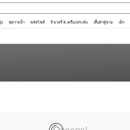
and down arrow keys to navigate search การค้นหาล่าสุด and ค้นหา. Press Enter to
ญิง
ชุดว่ายน้ำ
พลัสไซส์
จิวเวลรี่ & เครื่องประดับ
เสื้อผ้าผู้ชาย
เด็ก