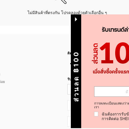
ไม่มีสินค้าที่ตรงกัน โปรดลองด้วยตัวเลือกอื่น ๆ
ส่วนลด ฿100
ติดตามเรา
ส
รับข่าวสาร SHEIN
่อย
การลงทะเบียนแสดงว่า
TH + 66
เรา
ฉันต้องการรับข
การติดต่อ SHE
TH + 66