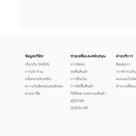
ข้อมูลบริษัท
ช่วยเหลือและสนับสนุน
ฝ่ายบริการ
เกี่ยวกับ SHEIN
การจัดส่ง
ติดต่อเรา
การเข้าร่วม
ส่งคืนสินค้า
การชำระเงิน
บล็อกเกอร์แฟชั่น
การคืนเงิน
คะแนนโบนั
ความรับผิดชอบต่อสังคม
การสั่งซื้อสินค้า
คำถามที่พบบ
สายอาชีพ
วิธีติดตามสถานะสินค้า
คู่มือไซส์
SHEIN VIP