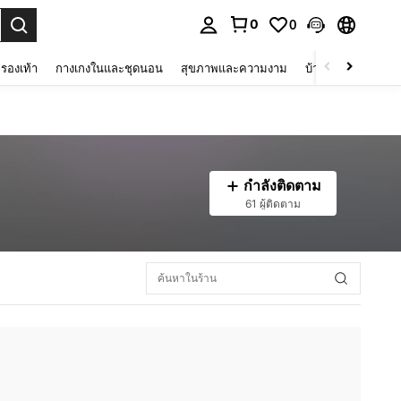
0
0
 select.
รองเท้า
กางเกงในและชุดนอน
สุขภาพและความงาม
บ้านและที่อยู่อาศัย
กำลังติดตาม
61 ผู้ติดตาม