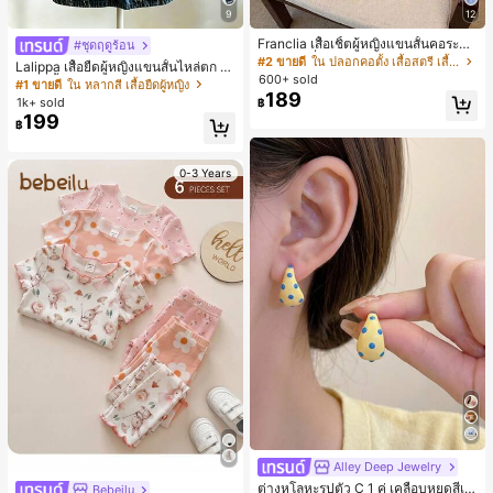
9
12
Franclia เสื้อเชิ้ตผู้หญิงแขนสั้นคอระบา
#ชุดฤดูร้อน
ยกระดุมเดี่ยวลายทาง
#2 ขายดี
ใน ปลอกคอตั้ง เสื้อสตรี เสื้อเบลาส์ & Tee
Lalippa เสื้อยืดผู้หญิงแขนสั้นไหล่ตก ค
600+ sold
อวีปกเสื้อ ลายพิมพ์ดิจิทัลลายทาง สไตล์
#1 ขายดี
ใน หลากสี เสื้อยืดผู้หญิง
189
สปอร์ตแฟชั่นมินิมอล ของขวัญสำหรับเ
1k+ sold
฿
พื่อน
199
฿
0-3 Years
Alley Deep Jewelry
#1 ขายดี
ใน โบโฮ ต่างหูผู้หญิง
ลูกค้ากลับมาซื้อซ้ำ!
ต่างหูโลหะรูปตัว C 1 คู่ เคลือบหยดสีเห
Bebeilu