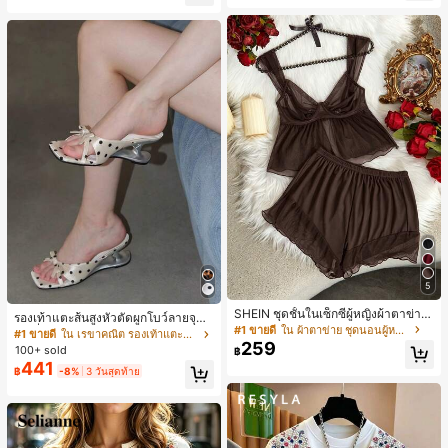
5
SHEIN ชุดชั้นในเซ็กซี่ผู้หญิงผ้าตาข่าย
รองเท้าแตะส้นสูงหัวตัดผูกโบว์ลายจุดส
มีโครงคัพบาง
#1 ขายดี
ใน ผ้าตาข่าย ชุดนอนผู้หญิง
ายเดี่ยวส้นไม่สมมาตรสำหรับผู้หญิง, รอ
#1 ขายดี
ใน เรขาคณิต รองเท้าแตะส้นสูงผู้หญิง
259
งเท้าแตะส้นสูงหนังเทียมสีขาวหรูหรา
100+ sold
฿
สำหรับฤดูร้อน
441
฿
-8%
3 วันสุดท้าย