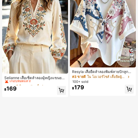
7
Resyla เสื้อยืดลำลองพิมพ์ลายปักลูกปัด
#2 ขายดี
ใน งานปัก เสื้อทำงาน
รูปโบว์ขนาดใหญ่สำหรับผู้หญิง
#3 ขายดี
ใน โอเวอร์ไซส์ เสื้อยืดผู้หญิง
เกือบหมดแล้ว!
Selianne เสื้อเชิ้ตลำลองผู้หญิงแขนยา
100+ sold
ว คอวีเว้า ลายดอกไม้
#2 ขายดี
#2 ขายดี
ใน งานปัก เสื้อทำงาน
ใน งานปัก เสื้อทำงาน
179
169
เกือบหมดแล้ว!
เกือบหมดแล้ว!
฿
฿
#2 ขายดี
ใน งานปัก เสื้อทำงาน
เกือบหมดแล้ว!