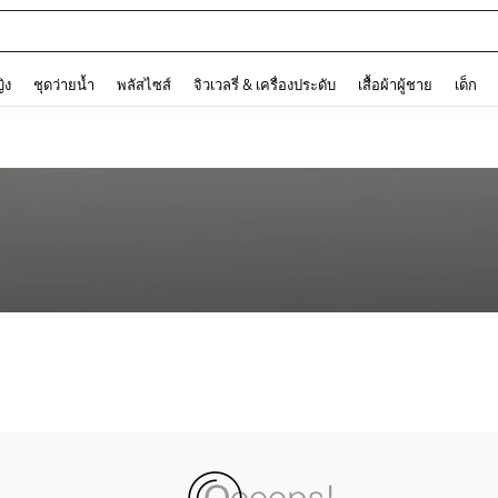
and down arrow keys to navigate search การค้นหาล่าสุด and ค้นหา. Press Enter to
ญิง
ชุดว่ายน้ำ
พลัสไซส์
จิวเวลรี่ & เครื่องประดับ
เสื้อผ้าผู้ชาย
เด็ก