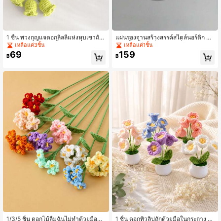
1 ชิ้น พวงกุญแจดอกลิลลี่แห่งหุบเขาถัก
แผ่นรองจานสร้างสรรค์สไตล์นอร์ดิก หนั
โครเชต์ทำด้วยมือ, จี้กระเป๋าดอกไม้โซ่
ง กันน้ำ น้ำมัน ลื่นไม่ง่าย ที่รองแก้วอาห
เหลือแค่3ชิ้น
เหลือแค่1ชิ้น
มุก, พวงกุญแจดอกไม้ถัก, อุปกรณ์เสริม
ารทรงไม่สมมาตร
69
159
฿
฿
สไตล์สวยงามสำหรับกระเป๋าเป้, ของขวั
ญน่ารักสำหรับเธอ
1/3/5 ชิ้น ดอกไม้ลืมฉันไม่ทำด้วยมือแบ
1 ชิ้น ดอกทิวลิปถักด้วยมือในกระถาง ด