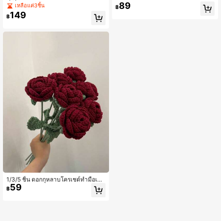
89
บถัก, ก้านดอกไม้ลืมฉันเทียมถักแบบอม
อกทิวลิปเทียมถักแบบถาวร ของตกแต่ง
เหลือแค่3ชิ้น
฿
ตะ, ช่อดอกไม้หลายสี, สำหรับตกแต่งห้
ดอกไม้สำหรับตกแต่งห้อง & ตกแต่งห้อ
149
฿
อง, ตกแต่งบ้าน ห้องนอน โต๊ะ
งนอน ของตกแต่งโต๊ะน่ารักสำหรับบ้าน
และสำนักงาน
1/3/5 ชิ้น ดอกกุหลาบโครเชต์ทำมือเหมื
59
อนจริง, ช่อดอกกุหลาบไหมพรมโรแมน
฿
ติก, เหมาะสำหรับตกแต่งบ้าน, ห้องนอ
น, ห้องนั่งเล่น, ของขวัญวันครบรอบ