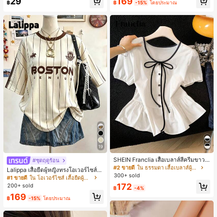
29
169
฿
฿
-15%
โดยประมาณ
19
SHEIN Franclia เสื้อเบลาส์สีครีมขาวนุ่
#ชุดฤดูร้อน
มนวล เอวรูด, แต่งขอบตัดกัน + โบว์ผูก,
#2 ขายดี
ใน ธรรมดา เสื้อเบลาส์ผู้หญิง
Lalippa เสื้อยืดผู้หญิงทรงโอเวอร์ไซส์ค
แขนพอง จับคู่กับกระโปรงชายระบาย,
300+ sold
วามยาวกลาง คอกลม ไหล่ตก ลายพิมพ์
#1 ขายดี
ใน โอเวอร์ไซส์ เสื้อยืดผู้หญิง
ลดอายุและดูดี, นุ่มและเก๋ไก๋สำหรับใส่ทุ
ตัวอักษรและลายทางแนวตั้ง สไตล์แฟชั่
172
200+ sold
กวัน
฿
-4%
นมินิมอล ของขวัญให้เพื่อน
169
฿
-15%
โดยประมาณ