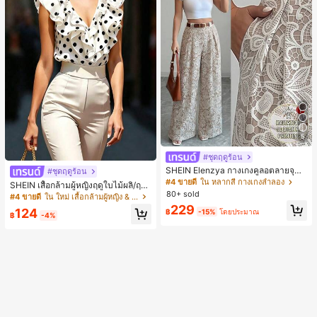
5
#ชุดฤดูร้อน
SHEIN Elenzya กางเกงคูลอตลายจุดเ
#ชุดฤดูร้อน
อวสูงแบบใหม่สำหรับฤดูใบไม้ผลิ/ฤดูร้อ
#4 ขายดี
ใน หลากสี กางเกงลำลอง
SHEIN เสื้อกล้ามผู้หญิงฤดูใบไม้ผลิ/ฤดูร้
น, สไตล์หรูหราเหมาะสำหรับใส่ในชีวิต
80+ sold
อน ใหม่ สไตล์มินิมอลลำลองหรูหรา สีบ
#4 ขายดี
ใน ใหม่ เสื้อกล้ามผู้หญิง & Camis
ประจำวันและทำงาน, ให้ความรู้สึกวินเ
ล็อก ลายจุด คอวี แพตช์เวิร์ก ชายระบา
229
ทจสำหรับฤดูรับปริญญา, เทศกาลดนตร
124
฿
-15%
โดยประมาณ
ย แขนกุด ทรงเข้ารูป อเนกประสงค์, เสื้อ
฿
-4%
ี, การแข่งม้าดาร์บี้, วันประกาศอิสรภาพ
ผู้หญิงฤดูใบไม้ผลิ/ฤดูร้อน, เสื้อหรูหราผู้
หญิง, เสื้อเที่ยวพักผ่อนผู้หญิง