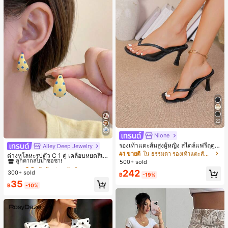
22
Nione
รองเท้าแตะส้นสูงผู้หญิง สไตล์แฟรี่ฤดูร้
Alley Deep Jewelry
#1 ขายดี
ใน โบโฮ ต่างหูผู้หญิง
อน ส้นบาง แบบคีบ แต่งสายคาดผม รอ
#1 ขายดี
ใน ธรรมดา รองเท้าแตะส้นสูงผู้หญิง
ลูกค้ากลับมาซื้อซ้ำ!
ต่างหูโลหะรูปตัว C 1 คู่ เคลือบหยดสีเห
งเท้าแตะชายหาดสำหรับเที่ยวพักผ่อน
500+ sold
ลือง ลายจุดสีน้ำเงิน สไตล์ยุโรปและอเม
เกือบหมดแล้ว!
#1 ขายดี
#1 ขายดี
ใน โบโฮ ต่างหูผู้หญิง
ใน โบโฮ ต่างหูผู้หญิง
แฟชั่นสายไขว้ สำหรับเดทไนท์
ริกัน แฟชั่นส่วนตัว หวานและสง่างาม
242
300+ sold
ลูกค้ากลับมาซื้อซ้ำ!
ลูกค้ากลับมาซื้อซ้ำ!
฿
-19%
สำหรับผู้หญิงและเด็กหญิง สำหรับการเ
เกือบหมดแล้ว!
เกือบหมดแล้ว!
#1 ขายดี
ใน โบโฮ ต่างหูผู้หญิง
35
ดินทาง งานแต่งงาน ปาร์ตี้ วันเกิด ของ
฿
-10%
ลูกค้ากลับมาซื้อซ้ำ!
ขวัญคริสต์มาส 2026
เกือบหมดแล้ว!