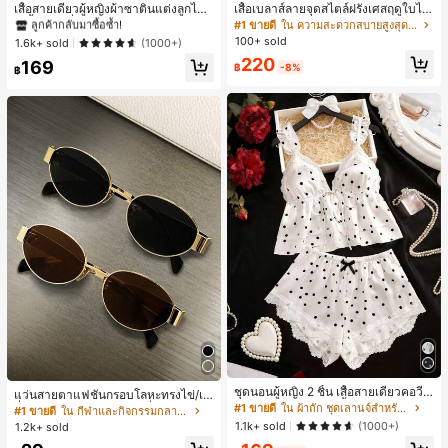
ลูกค้ากลับมาซื้อซ้ำ!
เสื้อสายเดี่ยวผู้หญิงผ้าซาตินแต่งลูกไม้
เสื้อเบลาส์ลายจุดสไตล์ฝรั่งเศสฤดูใบไม้
- เสื้อสายเดี่ยวฤดูร้อนสีคากีมีรอยผ่าด้า
ร่วง, ทรงเข้ารูป, แขนยาวคอวี, สไตล์ให
#1 ขายดี
#1 ขายดี
ใน สีกากี เสื้อสตรี เสื้อเบลาส์ & Tee
ใน สีกากี เสื้อสตรี เสื้อเบลาส์ & Tee
#1 ขายดี
ใน ความสะดวกสบายสูงสุด เสื้อสตรี เสื้อเบลาส์ & Tee
นข้างที่น่าดึงดูดแบบสบายๆ
ม่ฤดูใบไม้ผลิ, ป้องกันแสงแดด, ใส่ไป
100+ sold
ลูกค้ากลับมาซื้อซ้ำ!
ลูกค้ากลับมาซื้อซ้ำ!
1.6k+ sold
(1000+)
ทำงานและลำลอง สีขาว
#1 ขายดี
ใน สีกากี เสื้อสตรี เสื้อเบลาส์ & Tee
220
169
฿
-8%
฿
ลูกค้ากลับมาซื้อซ้ำ!
ชุดนอนผู้หญิง 2 ชิ้น เสื้อสายเดี่ยวคอวีลู
แว่นสายตาแฟชั่นกรอบโลหะทรงไข่/เห
กไม้ พร้อมกางเกงขาสั้นแต่งลูกไม้ แต่ง
#1 ขายดี
ใน ผ้าถัก ชุดเลานจ์สำหรับผู้หญิง
ลี่ยมสำหรับผู้หญิง (กรอบครึ่ง), เหมาะ
#1 ขายดี
ใน กีฬาและกิจกรรมกลางแจ้ง
โบว์ที่เอว ชุดลำลองผู้หญิงนุ่มสบายน่ารั
สำหรับใส่ในชีวิตประจำวันและกิจกรรม
1.1k+ sold
(1000+)
1.2k+ sold
ก สไตล์เอสเธติก
กลางแจ้ง