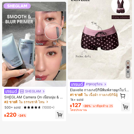
26
#ชุดฤดูร้อน
Elavelle กางเกงบิกินี่พิมพ์ลายผูกโบว์เอ
SHEGLAM
1
วสูงสำหรับผู้หญิง, ฤดูใบไม้ผลิ/ฤดูร้อน
#1 ขายดี
ใน เนื้อผ้า กางเกงบิกินี่ผู้หญิง
SHEGLAM Camera On เนียนนุ่ม & เบ
1
1k+ sold
ลอริ้วรอย ไพรเมอร์ เครื่องสำอางแบรน
#2 ขายดี
ใน ธรรมชาติ โทน
127
ด์ความงามและเมคอัพสำหรับผู้หญิงแล
฿
-20%
นาทีสุดท้าย 25
500+ sold
(1000+)
ะเด็กผู้หญิง
โดยประมาณ
220
฿
-24%