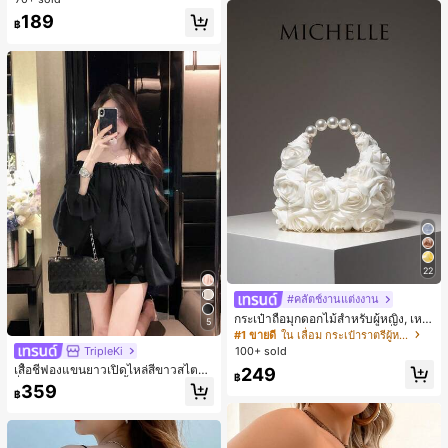
นิมอล ของขวัญสำหรับเพื่อน
189
฿
22
#คลัตช์งานแต่งงาน
กระเป๋าถือมุกดอกไม้สำหรับผู้หญิง, เหม
5
าะสำหรับชุดราตรี, ชุดบอล, เครื่องประ
#1 ขายดี
ใน เลื่อม กระเป๋าราตรีผู้หญิง
ดับงานแต่งงาน, กระเป๋าสตางค์สุภาพส
TripleKi
100+ sold
ตรีหรูหรา, ของขวัญสำหรับผู้หญิง (ลาย
เสื้อชีฟองแขนยาวเปิดไหล่สีขาวสไตล์ฝ
249
สุ่ม)
฿
รั่งเศสสำหรับผู้หญิง, เสื้อฤดูร้อนหรูหราเ
359
฿
รียบง่ายเซ็กซี่สวยงามมีเอกลักษณ์สีดำ