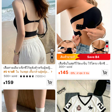
Save ฿4
4
เสื้อชั้นในสตรีไร้ตะเข็บ ไร้โครง เซ็กซี่ ด้
านข้างไม่ลื่น แผ่นรองถอดได้ ลายไขว้ห
300+ sold
เสื้อสายเดี่ยวเซ็กซี่ไร้หลังสำหรับผู้หญิง
ลัง ไร้สาย สบายตลอดวัน
พร้อมบราแบบมีฟองน้ำ, เสื้อกล้ามแขน
145
#5 ขายดี
ใน วันหยุด เสื้อกล้ามผู้หญิง & Camis
฿
-3%
ล่าสุด 9 ชม
กุด, เสื้อลำลองสีดำสำหรับฤดูร้อน
500+ sold
(1000+)
159
฿