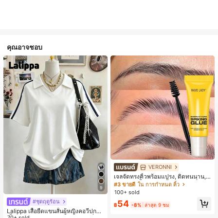
คุณอาจชอบ
VERONNI
เจลจัดทรงคิ้วพร้อมแปรง, ติดทนนาน, เ
จลจัดทรงคิ้ว 3D, กันน้ำและกันเหงื่อ, เห
#3 ขายดี
ใน การกำหนด คิ้ว
9
มาะสำหรับทุกประเภทผิว, เจลคิ้วใสติด
100+ sold
ทนนาน, สร้างรูปทรงคิ้วธรรมชาติ
#ชุดฤดูร้อน
54
฿
-8%
ล่าสุด 9 ชม
Lalippa เสื้อยืดแขนสั้นผู้หญิงคอวีปกคอ
เสื้อไหล่ตก สายถัก งานคราฟต์แฟชั่นมิ
70+ sold