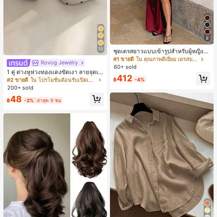
8
10
ชุดเดรสยาวแบบเข้ารูปสำหรับผู้หญิงสี
แดงไวน์หรูหรา สายเดี่ยว ผ้าถักลูกไม้ มี
#1 ขายดี
ใน คุณภาพดีเยี่ยม เดรสยาว
Rovog Jewelry
รอยผ่าด้านข้าง สำหรับปีใหม่และงานอี
60+ sold
เวนต์ ชุดเดรสฤดูร้อนที่สง่างาม
1 คู่ ต่างหูห่วงทองแดงขัดเงา ลายจุดเร
412
ขาคณิตสไตล์มินิมอล เหมาะสำหรับสว
฿
-4%
#2 ขายดี
ใน โปรโมชั่นต้อนรับเปิดเทอม ต่างหูผู้หญิง
มใส่ประจำวันแบบสบายๆ สำหรับผู้หญิง
200+ sold
48
฿
-2%
ล่าสุด 9 ชม