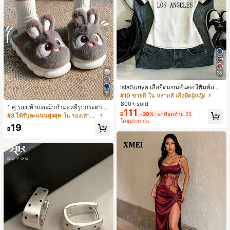
28
IslaSuriya เสื้อยืดแขนสั้นคอวีพิมพ์ลาย
5
สีตัดกันสำหรับผู้หญิง
#10 ขายดี
ใน หลากสี เสื้อยืดผู้หญิง
800+ sold
1 คู่ รองเท้าแตะผ้ากำมะหยี่รูปกระต่าย
111
สำหรับผู้หญิง, อบอุ่นและสบาย, เหมาะ
฿
-20%
นาทีสุดท้าย 25
#3 ได้รับคะแนนสูงสุด
ใน รองเท้าแตะใส่ในบ้าน
สำหรับใส่ลำลองในฤดูใบไม้ร่วง/ฤดูหน
โดยประมาณ
19
าว, รองเท้าบ้านผู้หญิงหรูหราใหม่, ส้นเ
฿
ตี้ย, หัวกลมเรียบง่าย, อุปกรณ์เสริมสำห
รับฤดูหนาวที่อบอุ่น, รองเท้าแตะผ้ากำม
ะหยี่น่ารัก, ของขวัญปีใหม่/วันวาเลนไท
น์ในอุดมคติ, รองเท้าแตะคู่รัก, ของขวั
ญวันแม่, สวน, ของตกแต่งห้องครัว, ฤดู
ร้อน, ชายหาด, ของใช้จำเป็นสำหรับกา
รเดินทาง, ของตกแต่งห้อง, นุ่มนิ่ม, การ
สำเร็จการศึกษา, ชั้นวางรองเท้า, ประห
ยัดพื้นที่จัดเก็บ, กลางแจ้ง, สวน, พิธีสำเ
ร็จการศึกษา, พิธีจบการศึกษา, ยินดีด้ว
ยบัณฑิต, บัณฑิตที่สำเร็จการศึกษา, ผู้ก
ล่าวคำอำลา, เรียนจบ, งานเลี้ยงจบการ
ศึกษา