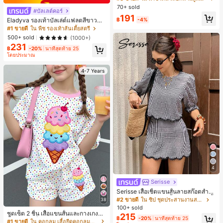
ลูกไม้ ดีไซน์ต่อผ้า เปิดหลัง แขนกุด
70+ sold
#บัลเลต์คอร์
191
฿
-4%
Eladyva รองเท้าบัลเล่ต์แฟลตสีขาวสำ
หรับผู้หญิงฤดูใบไม้ร่วง/ฤดูหนาว ประดั
#1 ขายดี
ใน พืช รองเท้าส้นเตี้ยสตรี
บโบว์และปักลายดอกไม้, รองเท้าแตะรั
500+ sold
(1000+)
ดส้นตาข่ายกลวงระบายอากาศได้สีดำ
231
สำหรับฤดูร้อน, รองเท้าแมรี่เจนทรงหัวเ
฿
-20%
นาทีสุดท้าย 25
หลี่ยมกลิตเตอร์ ทรงกว้าง
โดยประมาณ
4-7 Years
4
Serisse
Serisse เสื้อเชิ้ตแขนสั้นลายสก๊อตสำหรั
บผู้หญิงและกระโปรงสั้น ชุดลำลอง 2 ชิ้
#2 ขายดี
ใน ซิป ชุดประสานงานสตรี
38
น
100+ sold
ชุดเซ็ต 2 ชิ้น เสื้อแขนสั้นและกางเกงขา
215
฿
-20%
นาทีสุดท้าย 25
สั้นสำหรับเด็กผู้หญิง ลายไอศกรีมฤดูร้อ
#1 ขายดี
ใน คอกลม เสื้อยืดคอกลมสำหรับเด็กผู้หญิง