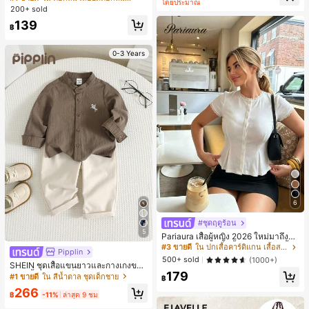
โดยประมาณ
น ลายจุดสีสันสดใส สไตล์หวานครีม สไ
200+ sold
ตล์พักผ่อน ลายกราฟิกฤดูร้อน สบาย ชุด
139
เสื้อผ้าเด็กผู้หญิง Y2k คาวาอี้
฿
0-3 Years
6
#ชุดฤดูร้อน
5
Pariaura เสื้อผู้หญิง 2026 ใหม่มาถึงสีข
าวถักลายลูกไม้แขนสั้นกระดุมหน้าเสื้อเ
#3 ขายดี
ใน ปกเสื้อคาร์ดิแกน เสื้อสตรี เสื้อเบลาส์ & Tee
Pipplin
พพลัม - เสื้อเบลาส์ฤดูร้อนที่ยืดหยุ่นสูงเ
500+ sold
(1000+)
ข้ารูปพอดีตัวสำหรับใส่ในชีวิตประจำวั
SHEIN ชุดเสื้อแขนยาวและกางเกงขาย
179
น
าว 2 ชิ้น สำหรับเด็กทารกชาย/หญิง ยูนิ
#1 ขายดี
ใน สีน้ำตาล ชุดเด็กชาย
฿
เซ็กซ์ สไตล์วินเทจ ลำลอง ฤดูใบไม้ร่วง/
266
ฤดูหนาว ชุดเสื้อผ้าเด็กทารกชาย นุ่มนิ่
฿
-11%
ล่าสุด 9 ชม
ม วินเทจ