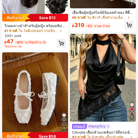
8
เสื้อเชิ้ตผู้หญิงสไตล์มินิมอลลำลอง สีพื้น
กึ่งโปร่งแสง สำหรับใส่ไปทำงาน กระดุ
#6 ขายดี
ใน สีกากี เสื้อทำงานเนื้อผ้านุ่ม
Save ฿12
มหน้า ชายโค้ง
319
วิกผมหางม้าสำหรับผู้หญิง พร้อมคลิป เ
฿
-3%
ล่าสุด 9 ชม
ชือกรูด และลอนผมทรงลูกแพร์ วิกผมห
#1 ขายดี
ใน โพลีเอสเตอร์ กรงเล็บผม
างม้าสั้นธรรมชาติและมีวอลลุ่ม
200+ sold
47
฿
-20%
นาทีสุดท้าย 25
โดยประมาณ
4
#ชุดฤดูร้อน
18
Cévolie เสื้อกล้ามแฟชั่นปาร์ตี้ทรงเข้า
Save ฿58
รูป เซ็กซี่ คอเดรป คอคาวล์ จับย่น แต่ง
#3 ขายดี
ใน ผ้าซาติน เสื้อกล้ามผู้หญิง & Camis