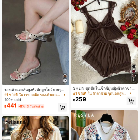
5
SHEIN ชุดชั้นในเซ็กซี่ผู้หญิงผ้าตาข่าย
รองเท้าแตะส้นสูงหัวตัดผูกโบว์ลายจุดส
มีโครงคัพบาง
#1 ขายดี
ใน ผ้าตาข่าย ชุดนอนผู้หญิง
ายเดี่ยวส้นไม่สมมาตรสำหรับผู้หญิง, รอ
#1 ขายดี
ใน เรขาคณิต รองเท้าแตะส้นสูงผู้หญิง
259
งเท้าแตะส้นสูงหนังเทียมสีขาวหรูหรา
100+ sold
฿
สำหรับฤดูร้อน
441
฿
-8%
3 วันสุดท้าย