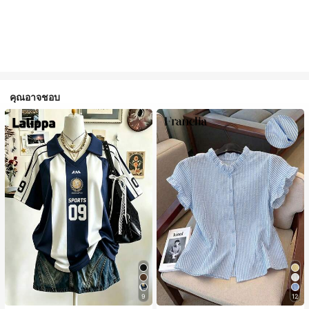
คุณอาจชอบ
9
12