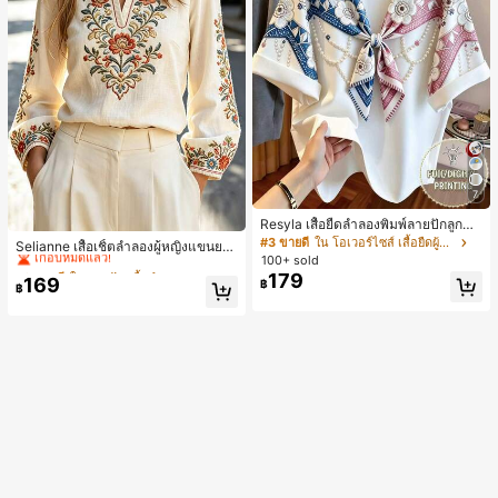
7
Resyla เสื้อยืดลำลองพิมพ์ลายปักลูกปัด
#2 ขายดี
ใน งานปัก เสื้อทำงาน
รูปโบว์ขนาดใหญ่สำหรับผู้หญิง
#3 ขายดี
ใน โอเวอร์ไซส์ เสื้อยืดผู้หญิง
เกือบหมดแล้ว!
Selianne เสื้อเชิ้ตลำลองผู้หญิงแขนยา
100+ sold
ว คอวีเว้า ลายดอกไม้
#2 ขายดี
#2 ขายดี
ใน งานปัก เสื้อทำงาน
ใน งานปัก เสื้อทำงาน
179
169
เกือบหมดแล้ว!
เกือบหมดแล้ว!
฿
฿
#2 ขายดี
ใน งานปัก เสื้อทำงาน
เกือบหมดแล้ว!