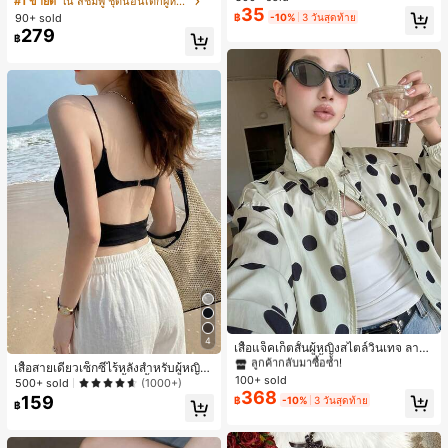
#1 ขายดี
ใน สีชมพู ชุดนอนเด็กผู้หญิง
สำหรับผู้หญิงและเด็กหญิง สำหรับการเ
35
ขาสั้น ขอบระบาย สวมใส่สบาย
เกือบหมดแล้ว!
เกือบหมดแล้ว!
#1 ขายดี
ใน โบโฮ ต่างหูผู้หญิง
90+ sold
฿
-10%
3 วันสุดท้าย
ดินทาง งานแต่งงาน ปาร์ตี้ วันเกิด ของ
279
ลูกค้ากลับมาซื้อซ้ำ!
ขวัญคริสต์มาส 2026
฿
เกือบหมดแล้ว!
#1 ขายดี
ใน กระเป๋า เสื้อคลุมลำลอง
4
ลูกค้ากลับมาซื้อซ้ำ!
เสื้อแจ็คเก็ตสั้นผู้หญิงสไตล์วินเทจ ลายจุ
ดขนาดใหญ่ คอตั้ง เอวเข้ารูป แขนพอง
#1 ขายดี
#1 ขายดี
ใน กระเป๋า เสื้อคลุมลำลอง
ใน กระเป๋า เสื้อคลุมลำลอง
เสื้อสายเดี่ยวเซ็กซี่ไร้หลังสำหรับผู้หญิง
ทรงหลวม แฟชั่นอเนกประสงค์ สำหรับใ
100+ sold
ลูกค้ากลับมาซื้อซ้ำ!
ลูกค้ากลับมาซื้อซ้ำ!
พร้อมบราแบบมีฟองน้ำ, เสื้อกล้ามแขน
500+ sold
(1000+)
ส่ประจำวันและไปเที่ยวพักผ่อน
368
กุด, เสื้อลำลองสีดำสำหรับฤดูร้อน
159
#1 ขายดี
ใน กระเป๋า เสื้อคลุมลำลอง
฿
-10%
3 วันสุดท้าย
฿
ลูกค้ากลับมาซื้อซ้ำ!