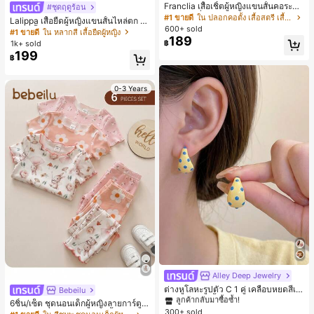
Franclia เสื้อเชิ้ตผู้หญิงแขนสั้นคอระบา
#ชุดฤดูร้อน
ยกระดุมเดี่ยวลายทาง
#1 ขายดี
ใน ปลอกคอตั้ง เสื้อสตรี เสื้อเบลาส์ & Tee
Lalippa เสื้อยืดผู้หญิงแขนสั้นไหล่ตก ค
600+ sold
อวีปกเสื้อ ลายพิมพ์ดิจิทัลลายทาง สไตล์
#1 ขายดี
ใน หลากสี เสื้อยืดผู้หญิง
189
สปอร์ตแฟชั่นมินิมอล ของขวัญสำหรับเ
1k+ sold
฿
พื่อน
199
฿
0-3 Years
Alley Deep Jewelry
#1 ขายดี
ใน โบโฮ ต่างหูผู้หญิง
ลูกค้ากลับมาซื้อซ้ำ!
ต่างหูโลหะรูปตัว C 1 คู่ เคลือบหยดสีเห
Bebeilu
ลือง ลายจุดสีน้ำเงิน สไตล์ยุโรปและอเม
เกือบหมดแล้ว!
#1 ขายดี
#1 ขายดี
ใน โบโฮ ต่างหูผู้หญิง
ใน โบโฮ ต่างหูผู้หญิง
6ชิ้น/เซ็ต ชุดนอนเด็กผู้หญิงลายการ์ตูน
ริกัน แฟชั่นส่วนตัว หวานและสง่างาม
300+ sold
ลูกค้ากลับมาซื้อซ้ำ!
ลูกค้ากลับมาซื้อซ้ำ!
หมีและดอกไม้ คอกลม แขนสั้น กางเกง