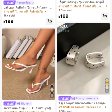
ลูกค้ากลับมาซื้อซ้ำ!
เสื้อสายเดี่ยวผู้หญิงผ้าซาตินแต่งลูกไม้
#ชุดฤดูร้อน
- เสื้อสายเดี่ยวฤดูร้อนสีคากีมีรอยผ่าด้า
#1 ขายดี
#1 ขายดี
ใน สีกากี เสื้อสตรี เสื้อเบลาส์ & Tee
ใน สีกากี เสื้อสตรี เสื้อเบลาส์ & Tee
Lalippa เสื้อยืดผู้หญิงแขนสั้นไหล่ตก ค
นข้างที่น่าดึงดูดแบบสบายๆ
1.5k+ sold
ลูกค้ากลับมาซื้อซ้ำ!
ลูกค้ากลับมาซื้อซ้ำ!
อวีปกเสื้อ ลายพิมพ์ดิจิทัลลายทาง สไตล์
#1 ขายดี
ใน หลากสี เสื้อยืดผู้หญิง
สปอร์ตแฟชั่นมินิมอล ของขวัญสำหรับเ
#1 ขายดี
ใน สีกากี เสื้อสตรี เสื้อเบลาส์ & Tee
169
1k+ sold
฿
พื่อน
ลูกค้ากลับมาซื้อซ้ำ!
199
฿
9
22
Rovog Jewelry
1 คู่ ต่างหูห่วงทองแดงขัดเงา ลายจุดเร
Nione
ขาคณิตสไตล์มินิมอล เหมาะสำหรับสว
#2 ขายดี
ใน โลหะผสมทองแดง ต่างหูผู้หญิง
รองเท้าแตะส้นสูงแบบคีบสำหรับผู้หญิง
มใส่ประจำวันแบบสบายๆ สำหรับผู้หญิง
200+ sold
สไตล์คลาสสิก สีบล็อก สไตล์แฟรี่ฤดูร้อ