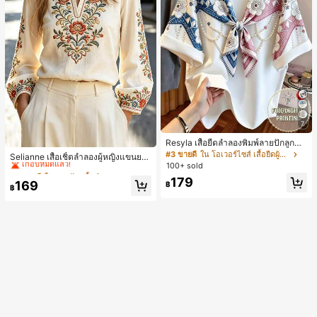
7
Resyla เสื้อยืดลำลองพิมพ์ลายปักลูกปัด
#2 ขายดี
ใน งานปัก เสื้อทำงาน
รูปโบว์ขนาดใหญ่สำหรับผู้หญิง
#3 ขายดี
ใน โอเวอร์ไซส์ เสื้อยืดผู้หญิง
เกือบหมดแล้ว!
Selianne เสื้อเชิ้ตลำลองผู้หญิงแขนยา
100+ sold
ว คอวีเว้า ลายดอกไม้
#2 ขายดี
#2 ขายดี
ใน งานปัก เสื้อทำงาน
ใน งานปัก เสื้อทำงาน
179
เกือบหมดแล้ว!
เกือบหมดแล้ว!
169
฿
฿
#2 ขายดี
ใน งานปัก เสื้อทำงาน
เกือบหมดแล้ว!