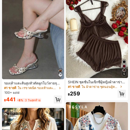
5
SHEIN ชุดชั้นในเซ็กซี่ผู้หญิงผ้าตาข่าย
รองเท้าแตะส้นสูงหัวตัดผูกโบว์ลายจุดส
มีโครงคัพบาง
#1 ขายดี
ใน ผ้าตาข่าย ชุดนอนผู้หญิง
ายเดี่ยวส้นไม่สมมาตรสำหรับผู้หญิง, รอ
#1 ขายดี
ใน เรขาคณิต รองเท้าแตะส้นสูงผู้หญิง
งเท้าแตะส้นสูงหนังเทียมสีขาวหรูหรา
259
100+ sold
฿
สำหรับฤดูร้อน
441
฿
-8%
3 วันสุดท้าย