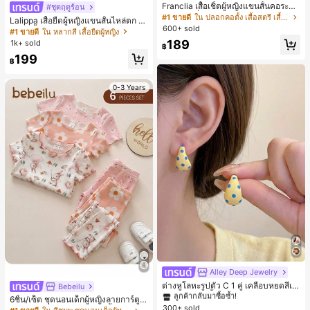
Franclia เสื้อเชิ้ตผู้หญิงแขนสั้นคอระบา
#ชุดฤดูร้อน
ยกระดุมเดี่ยวลายทาง
#1 ขายดี
ใน ปลอกคอตั้ง เสื้อสตรี เสื้อเบลาส์ & Tee
Lalippa เสื้อยืดผู้หญิงแขนสั้นไหล่ตก ค
600+ sold
อวีปกเสื้อ ลายพิมพ์ดิจิทัลลายทาง สไตล์
#1 ขายดี
ใน หลากสี เสื้อยืดผู้หญิง
สปอร์ตแฟชั่นมินิมอล ของขวัญสำหรับเ
189
1k+ sold
฿
พื่อน
199
฿
0-3 Years
#1 ขายดี
ใน โบโฮ ต่างหูผู้หญิง
ลูกค้ากลับมาซื้อซ้ำ!
Alley Deep Jewelry
เกือบหมดแล้ว!
#1 ขายดี
#1 ขายดี
ใน โบโฮ ต่างหูผู้หญิง
ใน โบโฮ ต่างหูผู้หญิง
ต่างหูโลหะรูปตัว C 1 คู่ เคลือบหยดสีเห
Bebeilu
ลือง ลายจุดสีน้ำเงิน สไตล์ยุโรปและอเม
ลูกค้ากลับมาซื้อซ้ำ!
ลูกค้ากลับมาซื้อซ้ำ!
6ชิ้น/เซ็ต ชุดนอนเด็กผู้หญิงลายการ์ตูน
ริกัน แฟชั่นส่วนตัว หวานและสง่างาม
300+ sold
เกือบหมดแล้ว!
เกือบหมดแล้ว!
#1 ขายดี
ใน โบโฮ ต่างหูผู้หญิง
หมีและดอกไม้ คอกลม แขนสั้น กางเกง