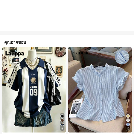
คุณอาจชอบ
9
12