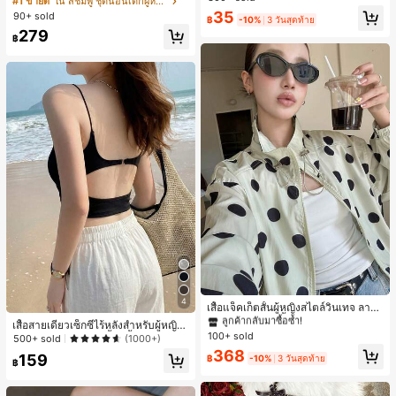
#1 ขายดี
ใน สีชมพู ชุดนอนเด็กผู้หญิง
สำหรับผู้หญิงและเด็กหญิง สำหรับการเ
ขาสั้น ขอบระบาย สวมใส่สบาย
ลูกค้ากลับมาซื้อซ้ำ!
35
90+ sold
ดินทาง งานแต่งงาน ปาร์ตี้ วันเกิด ของ
฿
-10%
3 วันสุดท้าย
เกือบหมดแล้ว!
ขวัญคริสต์มาส 2026
279
฿
#1 ขายดี
ใน กระเป๋า เสื้อคลุมลำลอง
ลูกค้ากลับมาซื้อซ้ำ!
4
#1 ขายดี
#1 ขายดี
ใน กระเป๋า เสื้อคลุมลำลอง
ใน กระเป๋า เสื้อคลุมลำลอง
เสื้อแจ็คเก็ตสั้นผู้หญิงสไตล์วินเทจ ลายจุ
ดขนาดใหญ่ คอตั้ง เอวเข้ารูป แขนพอง
ลูกค้ากลับมาซื้อซ้ำ!
ลูกค้ากลับมาซื้อซ้ำ!
เสื้อสายเดี่ยวเซ็กซี่ไร้หลังสำหรับผู้หญิง
ทรงหลวม แฟชั่นอเนกประสงค์ สำหรับใ
100+ sold
#1 ขายดี
ใน กระเป๋า เสื้อคลุมลำลอง
พร้อมบราแบบมีฟองน้ำ, เสื้อกล้ามแขน
500+ sold
(1000+)
ส่ประจำวันและไปเที่ยวพักผ่อน
กุด, เสื้อลำลองสีดำสำหรับฤดูร้อน
ลูกค้ากลับมาซื้อซ้ำ!
368
159
฿
-10%
3 วันสุดท้าย
฿