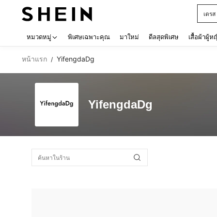
เดรส
Use up 
หมวดหมู่
พิเศษเฉพาะคุณ
มาใหม่
ดีลสุดพิเศษ
เสื้อผ้าผู้ห
หน้าแรก
YifengdaDg
/
YifengdaDg