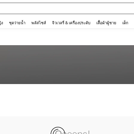
and down arrow keys to navigate search การค้นหาล่าสุด and ค้นหา. Press Enter to
ญิง
ชุดว่ายน้ำ
พลัสไซส์
จิวเวลรี่ & เครื่องประดับ
เสื้อผ้าผู้ชาย
เด็ก