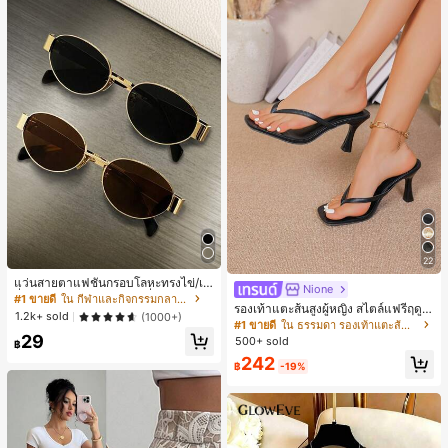
22
แว่นสายตาแฟชั่นกรอบโลหะทรงไข่/เห
Nione
ลี่ยมสำหรับผู้หญิง (กรอบครึ่ง), เหมาะ
#1 ขายดี
ใน กีฬาและกิจกรรมกลางแจ้ง
รองเท้าแตะส้นสูงผู้หญิง สไตล์แฟรี่ฤดูร้
สำหรับใส่ในชีวิตประจำวันและกิจกรรม
1.2k+ sold
(1000+)
อน ส้นบาง แบบคีบ แต่งสายคาดผม รอ
กลางแจ้ง
#1 ขายดี
ใน ธรรมดา รองเท้าแตะส้นสูงผู้หญิง
งเท้าแตะชายหาดสำหรับเที่ยวพักผ่อน
29
500+ sold
฿
แฟชั่นสายไขว้ สำหรับเดทไนท์
242
฿
-19%