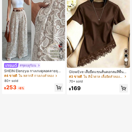
5
4
#ชุดฤดูร้อน
SHEIN Elenzya กางเกงคูลอตลายจุดเ
GlowEve เสื้อยืดแขนสั้นคอกลมสีพื้นลำ
อวสูงแบบใหม่สำหรับฤดูใบไม้ผลิ/ฤดูร้อ
ลองอเนกประสงค์สำหรับผู้หญิง
#4 ขายดี
ใน หลากสี กางเกงลำลอง
#3 ขายดี
ใน สีน้ำตาล เสื้อยืดลำลองพื้นฐาน
น, สไตล์หรูหราเหมาะสำหรับใส่ในชีวิต
80+ sold
70+ sold
ประจำวันและทำงาน, ให้ความรู้สึกวินเ
253
169
ทจสำหรับฤดูรับปริญญา, เทศกาลดนตร
฿
-6%
฿
ี, การแข่งม้าดาร์บี้, วันประกาศอิสรภาพ