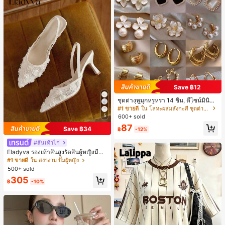
Save ฿12
ชุดต่างหูมุกหรูหรา 14 ชิ้น, ดีไซน์มินิมอ
ลใหม่ที่เป็นเอกลักษณ์ ต่างหูที่สง่างาม
#1 ขายดี
ใน โลหะผสมสังกะสี ชุดต่างหูผู้หญิง
สำหรับผู้หญิง, ของขวัญสำหรับเธอ
5
600+ sold
87
Save ฿34
฿
-12%
#ส้นเท้าไก่
Eladyva รองเท้าส้นสูงรัดส้นผู้หญิงมีดอ
กไม้ประดับตาข่ายเสริมและสามารถสว
#1 ขายดี
ใน สง่างาม ปั๊มผู้หญิง
มได้สองแบบ ส้นสูง 7 ซม. รูปแบบโรมัน
500+ sold
หรูหรา ส้นเข็ม ลุคเทพนิยาย
305
฿
-10%