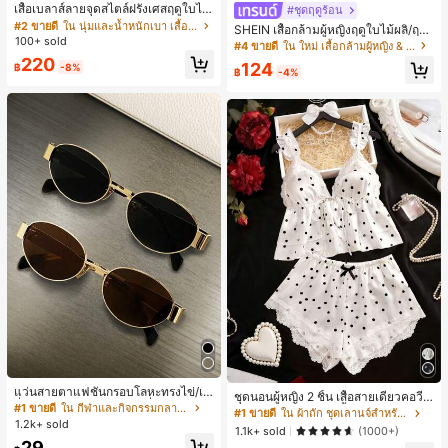
10+ พูดว่า "คุณภาพเนื้อผ้าดี"
เสื้อเบลาส์ลายจุดสไตล์ฝรั่งเศสฤดูใบไม้
#ชุดฤดูร้อน
ร่วง, ทรงเข้ารูป, แขนยาวคอวี, สไตล์ให
#2 ขายดี
#2 ขายดี
ใน นุ่มและน้ำหนักเบา เสื้อสตรี เสื้อเบลาส์ & Tee
ใน นุ่มและน้ำหนักเบา เสื้อสตรี เสื้อเบลาส์ & Tee
SHEIN เสื้อกล้ามผู้หญิงฤดูใบไม้ผลิ/ฤดูร้
ม่ฤดูใบไม้ผลิ, ป้องกันแสงแดด, ใส่ไป
100+ sold
10+ พูดว่า "คุณภาพเนื้อผ้าดี"
10+ พูดว่า "คุณภาพเนื้อผ้าดี"
อน ใหม่ สไตล์มินิมอลลำลองหรูหรา สีบ
#4 ขายดี
ใน ใหม่ เสื้อกล้ามผู้หญิง & Camis
ทำงานและลำลอง สีขาว
ล็อก ลายจุด คอวี แพตช์เวิร์ก ชายระบา
#2 ขายดี
ใน นุ่มและน้ำหนักเบา เสื้อสตรี เสื้อเบลาส์ & Tee
220
124
฿
-8%
ย แขนกุด ทรงเข้ารูป อเนกประสงค์, เสื้อ
฿
-4%
10+ พูดว่า "คุณภาพเนื้อผ้าดี"
ผู้หญิงฤดูใบไม้ผลิ/ฤดูร้อน, เสื้อหรูหราผู้
หญิง, เสื้อเที่ยวพักผ่อนผู้หญิง
แว่นสายตาแฟชั่นกรอบโลหะทรงไข่/เห
ชุดนอนผู้หญิง 2 ชิ้น เสื้อสายเดี่ยวคอวีลู
ลี่ยมสำหรับผู้หญิง (กรอบครึ่ง), เหมาะ
#1 ขายดี
ใน กีฬาและกิจกรรมกลางแจ้ง
กไม้ พร้อมกางเกงขาสั้นแต่งลูกไม้ แต่ง
#1 ขายดี
ใน ผ้าถัก ชุดเลานจ์สำหรับผู้หญิง
สำหรับใส่ในชีวิตประจำวันและกิจกรรม
1.2k+ sold
โบว์ที่เอว ชุดลำลองผู้หญิงนุ่มสบายน่ารั
1.1k+ sold
(1000+)
กลางแจ้ง
ก สไตล์เอสเธติก
29