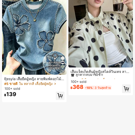
#1 ขายดี
ใน กระเป๋า เสื้อคลุมลำลอง
17
ลูกค้ากลับมาซื้อซ้ำ!
เสื้อแจ็คเก็ตสั้นผู้หญิงสไตล์วินเทจ ลายจุ
ดขนาดใหญ่ คอตั้ง เอวเข้ารูป แขนพอง
#1 ขายดี
#1 ขายดี
ใน กระเป๋า เสื้อคลุมลำลอง
ใน กระเป๋า เสื้อคลุมลำลอง
Resyla เสื้อยืดผู้หญิง ลายพิมพ์ดอกไม้สี
ทรงหลวม แฟชั่นอเนกประสงค์ สำหรับใ
100+ sold
ลูกค้ากลับมาซื้อซ้ำ!
ลูกค้ากลับมาซื้อซ้ำ!
น้ำเงินวินเทจ เสื้อสำหรับออกไปเที่ยวฤ
#5 ขายดี
ใน หลากสี เสื้อยืดผู้หญิง
ส่ประจำวันและไปเที่ยวพักผ่อน
368
ดูร้อน ดีไซน์กราฟิก สบายๆ อเนกประสง
#1 ขายดี
ใน กระเป๋า เสื้อคลุมลำลอง
฿
-10%
3 วันสุดท้าย
100+ sold
ค์ สวมใส่ประจำวัน กลางแจ้ง ช้อปปิ้ง ท่
ลูกค้ากลับมาซื้อซ้ำ!
139
฿
องเที่ยวกลางแจ้ง