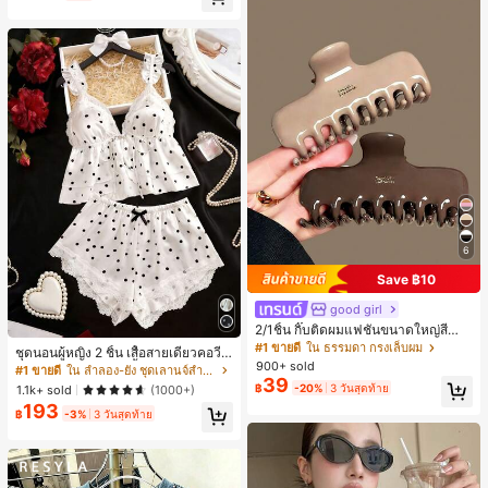
ี, การแข่งม้าดาร์บี้, วันประกาศอิสรภาพ
6
Save ฿10
good girl
2/1ชิ้น กิ๊บติดผมแฟชั่นขนาดใหญ่สีน้ำ
ตาลชานมสำหรับผู้หญิง เหมาะสำหรับก
#1 ขายดี
ใน ธรรมดา กรงเล็บผม
ชุดนอนผู้หญิง 2 ชิ้น เสื้อสายเดี่ยวคอวีลู
ารอาบน้ำ ล้างหน้า และจัดแต่งทรงผม
900+ sold
กไม้ พร้อมกางเกงขาสั้นแต่งลูกไม้ แต่ง
#1 ขายดี
ใน ลำลอง-ยัง ชุดเลานจ์สำหรับผู้หญิง
39
โบว์ที่เอว ชุดลำลองผู้หญิงนุ่มสบายน่ารั
฿
-20%
3 วันสุดท้าย
1.1k+ sold
(1000+)
ก สไตล์เอสเธติก
193
฿
-3%
3 วันสุดท้าย