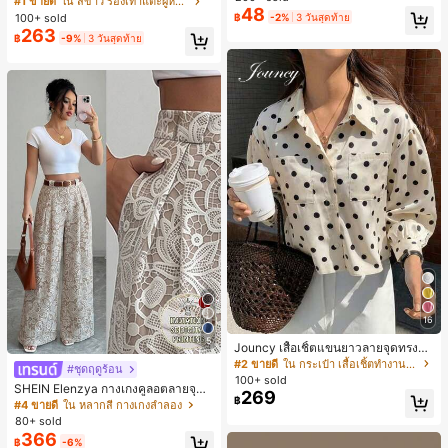
#1 ขายดี
ใน สีขาว รองเท้าแตะผู้หญิง
48
น ส้นเข็ม รองเท้าแตะแบบคีบ รองเท้าแ
100+ sold
฿
-2%
3 วันสุดท้าย
ตะชายหาดแฟชั่นสายไขว้ รองเท้าผู้ห
263
฿
-9%
3 วันสุดท้าย
ญิง สำหรับออฟฟิศ บ้าน กลางแจ้ง ดีไซ
น์หัวเหลี่ยม ชิคและหรูหรา สำหรับเดทไ
นท์
16
5
Jouncy เสื้อเชิ้ตแขนยาวลายจุดทรงหล
วมสำหรับผู้หญิง
#2 ขายดี
ใน กระเป๋า เสื้อเชิ้ตทำงานมีกระเป๋า
#ชุดฤดูร้อน
100+ sold
SHEIN Elenzya กางเกงคูลอตลายจุดเ
269
฿
อวสูงแบบใหม่สำหรับฤดูใบไม้ผลิ/ฤดูร้อ
#4 ขายดี
ใน หลากสี กางเกงลำลอง
น, สไตล์หรูหราเหมาะสำหรับใส่ในชีวิต
80+ sold
ประจำวันและทำงาน, ให้ความรู้สึกวินเ
366
฿
-6%
ทจสำหรับฤดูรับปริญญา, เทศกาลดนตร