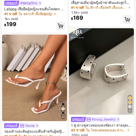
ลูกค้ากลับมาซื้อซ้ำ!
เสื้อสายเดี่ยวผู้หญิงผ้าซาตินแต่งลูกไม้
#ชุดฤดูร้อน
- เสื้อสายเดี่ยวฤดูร้อนสีคากีมีรอยผ่าด้า
#1 ขายดี
#1 ขายดี
ใน สีกากี เสื้อสตรี เสื้อเบลาส์ & Tee
ใน สีกากี เสื้อสตรี เสื้อเบลาส์ & Tee
Lalippa เสื้อยืดผู้หญิงแขนสั้นไหล่ตก ค
นข้างที่น่าดึงดูดแบบสบายๆ
1.5k+ sold
ลูกค้ากลับมาซื้อซ้ำ!
ลูกค้ากลับมาซื้อซ้ำ!
อวีปกเสื้อ ลายพิมพ์ดิจิทัลลายทาง สไตล์
#1 ขายดี
ใน หลากสี เสื้อยืดผู้หญิง
169
สปอร์ตแฟชั่นมินิมอล ของขวัญสำหรับเ
#1 ขายดี
ใน สีกากี เสื้อสตรี เสื้อเบลาส์ & Tee
1k+ sold
฿
พื่อน
199
ลูกค้ากลับมาซื้อซ้ำ!
฿
9
22
Rovog Jewelry
1 คู่ ต่างหูห่วงทองแดงขัดเงา ลายจุดเร
Nione
ขาคณิตสไตล์มินิมอล เหมาะสำหรับสว
#2 ขายดี
ใน โลหะผสมทองแดง ต่างหูผู้หญิง
รองเท้าแตะส้นสูงแบบคีบสำหรับผู้หญิง
มใส่ประจำวันแบบสบายๆ สำหรับผู้หญิง
200+ sold
สไตล์คลาสสิก สีบล็อก สไตล์แฟรี่ฤดูร้อ