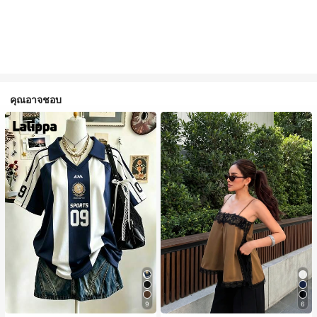
คุณอาจชอบ
9
6
#1 ขายดี
ใน สีกากี เสื้อสตรี เสื้อเบลาส์ & Tee